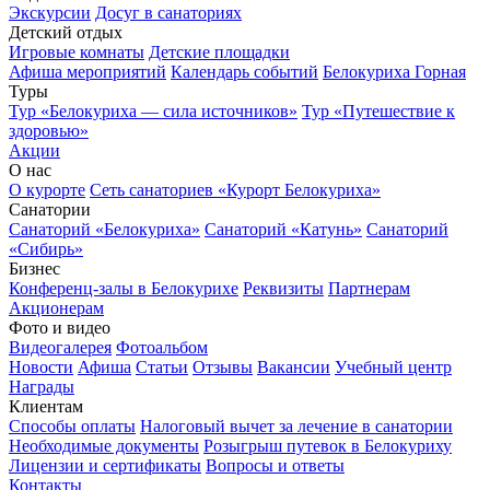
Экскурсии
Досуг в санаториях
Детский отдых
Игровые комнаты
Детские площадки
Афиша мероприятий
Календарь событий
Белокуриха Горная
Туры
Тур «Белокуриха — сила источников»
Тур «Путешествие к
здоровью»
Акции
О нас
О курорте
Сеть санаториев «Курорт Белокуриха»
Санатории
Санаторий «Белокуриха»
Санаторий «Катунь»
Санаторий
«Сибирь»
Бизнес
Конференц-залы в Белокурихе
Реквизиты
Партнерам
Акционерам
Фото и видео
Видеогалерея
Фотоальбом
Новости
Афиша
Статьи
Отзывы
Вакансии
Учебный центр
Награды
Клиентам
Способы оплаты
Налоговый вычет за лечение в санатории
Необходимые документы
Розыгрыш путевок в Белокуриху
Лицензии и сертификаты
Вопросы и ответы
Контакты