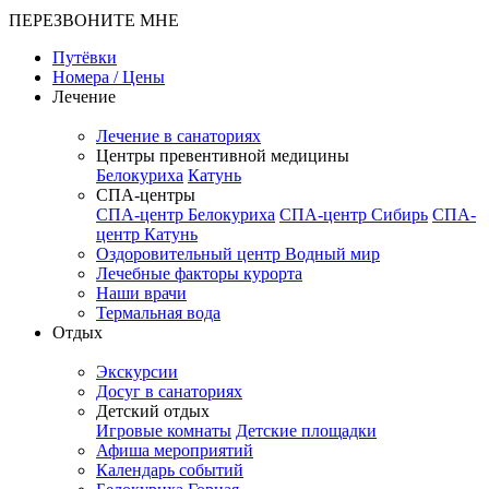
ПЕРЕЗВОНИТЕ МНЕ
Путёвки
Номера / Цены
Лечение
Лечение в санаториях
Центры превентивной медицины
Белокуриха
Катунь
СПА-центры
СПА-центр Белокуриха
СПА-центр Сибирь
СПА-
центр Катунь
Оздоровительный центр Водный мир
Лечебные факторы курорта
Наши врачи
Термальная вода
Отдых
Экскурсии
Досуг в санаториях
Детский отдых
Игровые комнаты
Детские площадки
Афиша мероприятий
Календарь событий