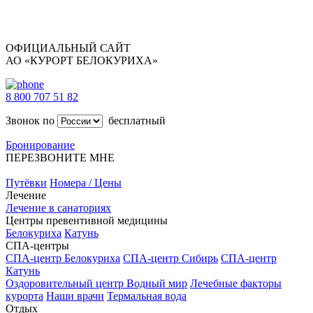
ОФИЦИАЛЬНЫЙ САЙТ
АО «КУРОРТ БЕЛОКУРИХА»
8 800 707 51 82
Звонок по
бесплатный
Бронирование
ПЕРЕЗВОНИТЕ МНЕ
Путёвки
Номера / Цены
Лечение
Лечение в санаториях
Центры превентивной медицины
Белокуриха
Катунь
СПА-центры
СПА-центр Белокуриха
СПА-центр Сибирь
СПА-центр
Катунь
Оздоровительный центр Водный мир
Лечебные факторы
курорта
Наши врачи
Термальная вода
Отдых