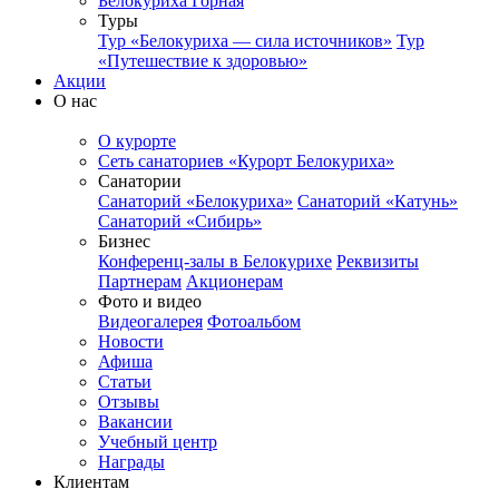
Белокуриха Горная
Туры
Тур «Белокуриха — сила источников»
Тур
«Путешествие к здоровью»
Акции
О нас
О курорте
Сеть санаториев «Курорт Белокуриха»
Санатории
Санаторий «Белокуриха»
Санаторий «Катунь»
Санаторий «Сибирь»
Бизнес
Конференц-залы в Белокурихе
Реквизиты
Партнерам
Акционерам
Фото и видео
Видеогалерея
Фотоальбом
Новости
Афиша
Статьи
Отзывы
Вакансии
Учебный центр
Награды
Клиентам