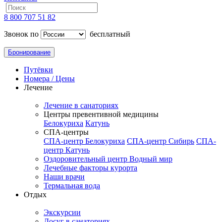
8 800 707 51 82
Звонок по
бесплатный
Бронирование
Путёвки
Номера / Цены
Лечение
Лечение в санаториях
Центры превентивной медицины
Белокуриха
Катунь
СПА-центры
СПА-центр Белокуриха
СПА-центр Сибирь
СПА-
центр Катунь
Оздоровительный центр Водный мир
Лечебные факторы курорта
Наши врачи
Термальная вода
Отдых
Экскурсии
Досуг в санаториях