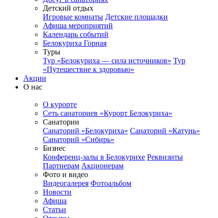
Детский отдых
Игровые комнаты
Детские площадки
Афиша мероприятий
Календарь событий
Белокуриха Горная
Туры
Тур «Белокуриха — сила источников»
Тур
«Путешествие к здоровью»
Акции
О нас
О курорте
Сеть санаториев «Курорт Белокуриха»
Санатории
Санаторий «Белокуриха»
Санаторий «Катунь»
Санаторий «Сибирь»
Бизнес
Конференц-залы в Белокурихе
Реквизиты
Партнерам
Акционерам
Фото и видео
Видеогалерея
Фотоальбом
Новости
Афиша
Статьи