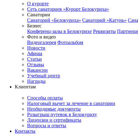
О курорте
Сеть санаториев «Курорт Белокуриха»
Санатории
Санаторий «Белокуриха»
Санаторий «Катунь»
Сана
Бизнес
Конференц-залы в Белокурихе
Реквизиты
Партнера
Фото и видео
Видеогалерея
Фотоальбом
Новости
Афиша
Статьи
Отзывы
Вакансии
Учебный центр
Награды
Клиентам
Способы оплаты
Налоговый вычет за лечение в санатории
Необходимые документы
Розыгрыш путевок в Белокуриху
Лицензии и сертификаты
Вопросы и ответы
Контакты