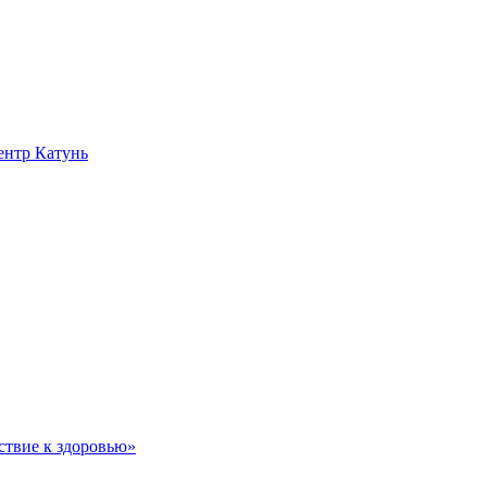
нтр Катунь
ствие к здоровью»