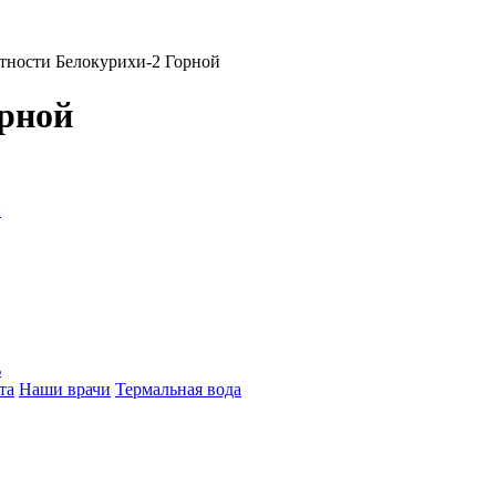
тности Белокурихи-2 Горной
орной
>
ь
та
Наши врачи
Термальная вода