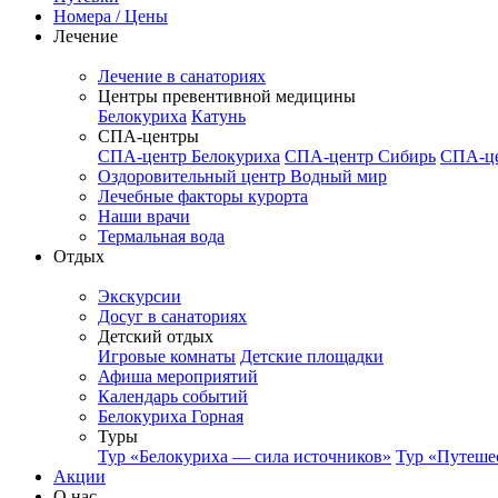
Номера / Цены
Лечение
Лечение в санаториях
Центры превентивной медицины
Белокуриха
Катунь
СПА-центры
СПА-центр Белокуриха
СПА-центр Сибирь
СПА-це
Оздоровительный центр Водный мир
Лечебные факторы курорта
Наши врачи
Термальная вода
Отдых
Экскурсии
Досуг в санаториях
Детский отдых
Игровые комнаты
Детские площадки
Афиша мероприятий
Календарь событий
Белокуриха Горная
Туры
Тур «Белокуриха — сила источников»
Тур «Путеше
Акции
О нас