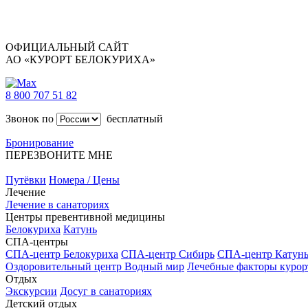
ОФИЦИАЛЬНЫЙ САЙТ
АО «КУРОРТ БЕЛОКУРИХА»
8 800 707 51 82
Звонок по
бесплатный
Бронирование
ПЕРЕЗВОНИТЕ МНЕ
Путёвки
Номера / Цены
Лечение
Лечение в санаториях
Центры превентивной медицины
Белокуриха
Катунь
СПА-центры
СПА-центр Белокуриха
СПА-центр Сибирь
СПА-центр Катун
Оздоровительный центр Водный мир
Лечебные факторы курор
Отдых
Экскурсии
Досуг в санаториях
Детский отдых