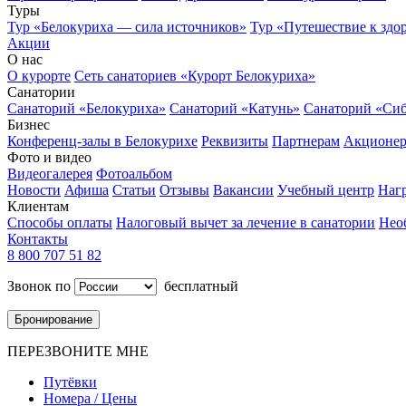
Туры
Тур «Белокуриха — сила источников»
Тур «Путешествие к здо
Акции
О нас
О курорте
Сеть санаториев «Курорт Белокуриха»
Санатории
Санаторий «Белокуриха»
Санаторий «Катунь»
Санаторий «Си
Бизнес
Конференц-залы в Белокурихе
Реквизиты
Партнерам
Акционе
Фото и видео
Видеогалерея
Фотоальбом
Новости
Афиша
Статьи
Отзывы
Вакансии
Учебный центр
Наг
Клиентам
Способы оплаты
Налоговый вычет за лечение в санатории
Нео
Контакты
8 800 707 51 82
Звонок по
бесплатный
Бронирование
ПЕРЕЗВОНИТЕ МНЕ
Путёвки
Номера / Цены