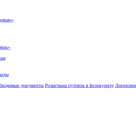
ровью»
бирь»
рам
рады
бходимые документы
Розыгрыш путевок в Белокуриху
Лицензии