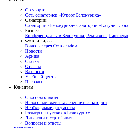
О курорте
Сеть санаториев «Курорт Белокуриха»
Санатории
Санаторий «Белокуриха»
Санаторий «Катунь»
Сана
Бизнес
Конференц-залы в Белокурихе
Реквизиты
Партнера
Фото и видео
Видеогалерея
Фотоальбом
Новости
Афиша
Статьи
Отзывы
Вакансии
Учебный центр
Награды
Клиентам
Способы оплаты
Налоговый вычет за лечение в санатории
Необходимые документы
Розыгрыш путевок в Белокуриху
Лицензии и сертификаты
Вопросы и ответы