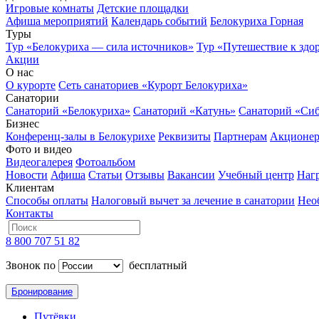
Игровые комнаты
Детские площадки
Афиша мероприятий
Календарь событий
Белокуриха Горная
Туры
Тур «Белокуриха — сила источников»
Тур «Путешествие к здо
Акции
О нас
О курорте
Сеть санаториев «Курорт Белокуриха»
Санатории
Санаторий «Белокуриха»
Санаторий «Катунь»
Санаторий «Си
Бизнес
Конференц-залы в Белокурихе
Реквизиты
Партнерам
Акционе
Фото и видео
Видеогалерея
Фотоальбом
Новости
Афиша
Статьи
Отзывы
Вакансии
Учебный центр
Наг
Клиентам
Способы оплаты
Налоговый вычет за лечение в санатории
Нео
Контакты
8 800 707 51 82
Звонок по
бесплатный
Бронирование
Путёвки