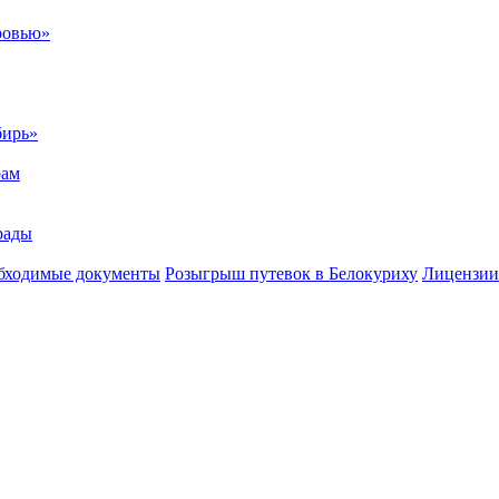
ровью»
бирь»
рам
рады
бходимые документы
Розыгрыш путевок в Белокуриху
Лицензии