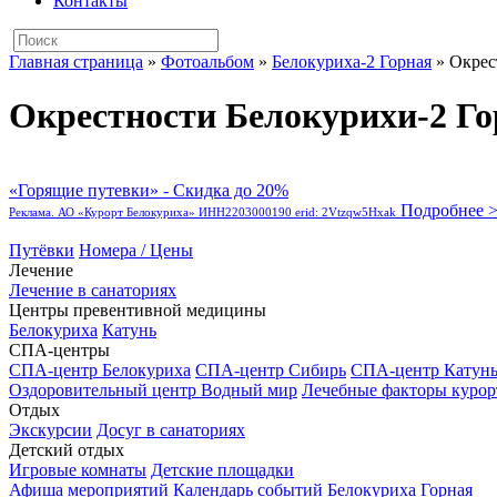
Контакты
Главная страница
»
Фотоальбом
»
Белокуриха-2 Горная
»
Окрес
Окрестности Белокурихи-2 Г
«Горящие путевки» - Скидка до 20%
Подробнее 
Реклама. АО «Курорт Белокуриха» ИНН2203000190 erid: 2Vtzqw5Hxak
Путёвки
Номера / Цены
Лечение
Лечение в санаториях
Центры превентивной медицины
Белокуриха
Катунь
СПА-центры
СПА-центр Белокуриха
СПА-центр Сибирь
СПА-центр Катун
Оздоровительный центр Водный мир
Лечебные факторы курор
Отдых
Экскурсии
Досуг в санаториях
Детский отдых
Игровые комнаты
Детские площадки
Афиша мероприятий
Календарь событий
Белокуриха Горная