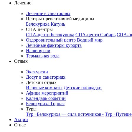
Лечение
Лечение в санаториях
Центры превентивной медицины
Белокуриха
Катунь
СПА-центры
СПА-центр Белокуриха
СПА-центр Сибирь
СПА-це
Оздоровительный центр Водный мир
Лечебные факторы курорта
Наши врачи
Термальная вода
Отдых
Экскурсии
Досуг в санаториях
Детский отдых
Игровые комнаты
Детские площадки
Афиша мероприятий
Календарь событий
Белокуриха Горная
Туры
Тур «Белокуриха — сила источников»
Тур «Путеше
Акции
О нас