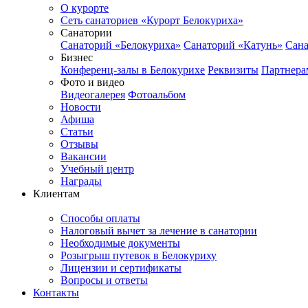
О курорте
Сеть санаториев «Курорт Белокуриха»
Санатории
Санаторий «Белокуриха»
Санаторий «Катунь»
Сана
Бизнес
Конференц-залы в Белокурихе
Реквизиты
Партнера
Фото и видео
Видеогалерея
Фотоальбом
Новости
Афиша
Статьи
Отзывы
Вакансии
Учебный центр
Награды
Клиентам
Способы оплаты
Налоговый вычет за лечение в санатории
Необходимые документы
Розыгрыш путевок в Белокуриху
Лицензии и сертификаты
Вопросы и ответы
Контакты