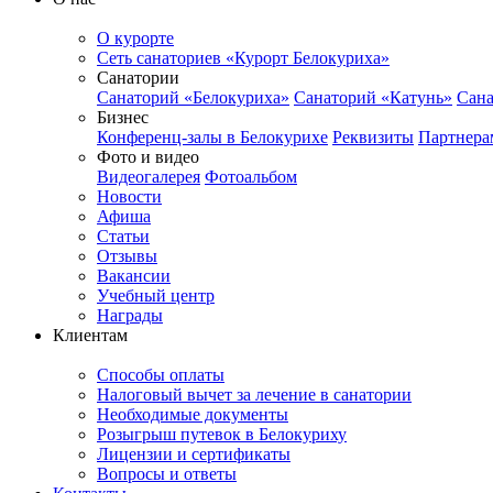
О курорте
Сеть санаториев «Курорт Белокуриха»
Санатории
Санаторий «Белокуриха»
Санаторий «Катунь»
Сана
Бизнес
Конференц-залы в Белокурихе
Реквизиты
Партнера
Фото и видео
Видеогалерея
Фотоальбом
Новости
Афиша
Статьи
Отзывы
Вакансии
Учебный центр
Награды
Клиентам
Способы оплаты
Налоговый вычет за лечение в санатории
Необходимые документы
Розыгрыш путевок в Белокуриху
Лицензии и сертификаты
Вопросы и ответы