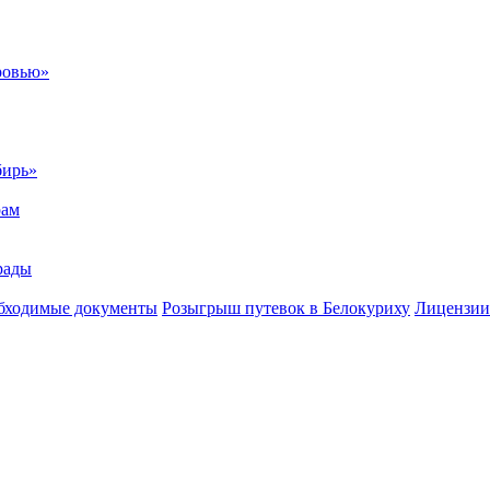
ровью»
бирь»
рам
рады
бходимые документы
Розыгрыш путевок в Белокуриху
Лицензии