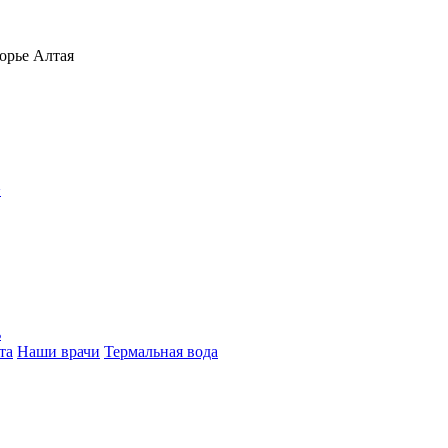
орье Алтая
>
ь
та
Наши врачи
Термальная вода