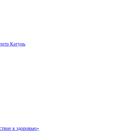
нтр Катунь
ствие к здоровью»