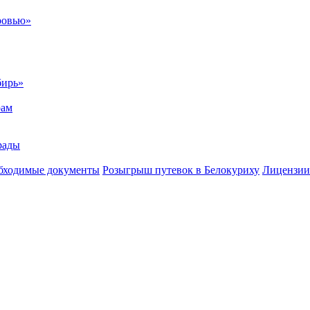
ровью»
бирь»
рам
рады
бходимые документы
Розыгрыш путевок в Белокуриху
Лицензии