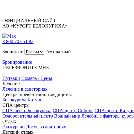
ОФИЦИАЛЬНЫЙ САЙТ
АО «КУРОРТ БЕЛОКУРИХА»
8 800 707 51 82
Звонок по
бесплатный
Бронирование
ПЕРЕЗВОНИТЕ МНЕ
Путёвки
Номера / Цены
Лечение
Лечение в санаториях
Центры превентивной медицины
Белокуриха
Катунь
СПА-центры
СПА-центр Белокуриха
СПА-центр Сибирь
СПА-центр Катун
Оздоровительный центр Водный мир
Лечебные факторы курор
Отдых
Экскурсии
Досуг в санаториях
Детский отдых