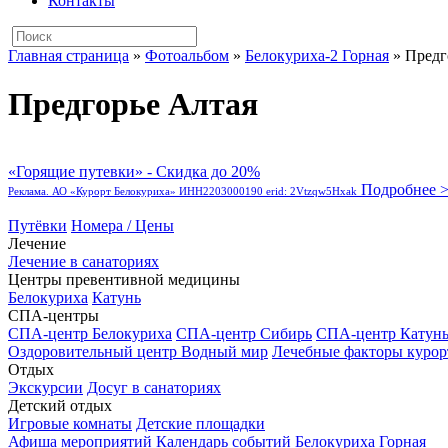
Контакты
Главная страница
»
Фотоальбом
»
Белокуриха-2 Горная
»
Предг
Предгорье Алтая
«Горящие путевки» - Скидка до 20%
Подробнее 
Реклама. АО «Курорт Белокуриха» ИНН2203000190 erid: 2Vtzqw5Hxak
Путёвки
Номера / Цены
Лечение
Лечение в санаториях
Центры превентивной медицины
Белокуриха
Катунь
СПА-центры
СПА-центр Белокуриха
СПА-центр Сибирь
СПА-центр Катун
Оздоровительный центр Водный мир
Лечебные факторы курор
Отдых
Экскурсии
Досуг в санаториях
Детский отдых
Игровые комнаты
Детские площадки
Афиша мероприятий
Календарь событий
Белокуриха Горная