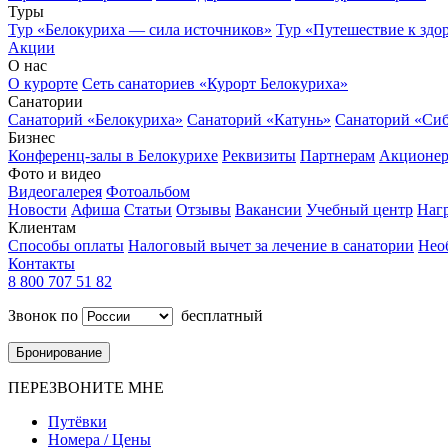
Туры
Тур «Белокуриха — сила источников»
Тур «Путешествие к здо
Акции
О нас
О курорте
Сеть санаториев «Курорт Белокуриха»
Санатории
Санаторий «Белокуриха»
Санаторий «Катунь»
Санаторий «Си
Бизнес
Конференц-залы в Белокурихе
Реквизиты
Партнерам
Акционе
Фото и видео
Видеогалерея
Фотоальбом
Новости
Афиша
Статьи
Отзывы
Вакансии
Учебный центр
Наг
Клиентам
Способы оплаты
Налоговый вычет за лечение в санатории
Нео
Контакты
8 800 707 51 82
Звонок по
бесплатный
Бронирование
ПЕРЕЗВОНИТЕ МНЕ
Путёвки
Номера / Цены