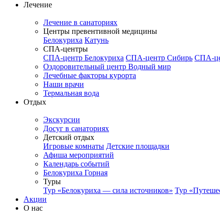
Лечение
Лечение в санаториях
Центры превентивной медицины
Белокуриха
Катунь
СПА-центры
СПА-центр Белокуриха
СПА-центр Сибирь
СПА-це
Оздоровительный центр Водный мир
Лечебные факторы курорта
Наши врачи
Термальная вода
Отдых
Экскурсии
Досуг в санаториях
Детский отдых
Игровые комнаты
Детские площадки
Афиша мероприятий
Календарь событий
Белокуриха Горная
Туры
Тур «Белокуриха — сила источников»
Тур «Путеше
Акции
О нас