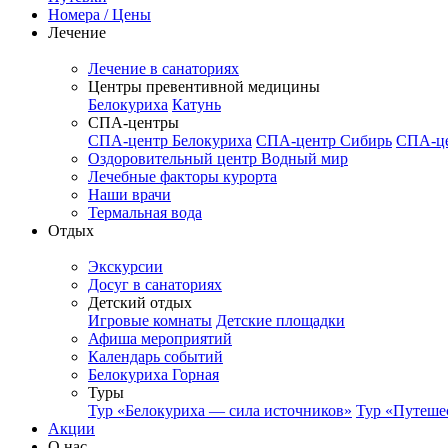
Номера / Цены
Лечение
Лечение в санаториях
Центры превентивной медицины
Белокуриха
Катунь
СПА-центры
СПА-центр Белокуриха
СПА-центр Сибирь
СПА-це
Оздоровительный центр Водный мир
Лечебные факторы курорта
Наши врачи
Термальная вода
Отдых
Экскурсии
Досуг в санаториях
Детский отдых
Игровые комнаты
Детские площадки
Афиша мероприятий
Календарь событий
Белокуриха Горная
Туры
Тур «Белокуриха — сила источников»
Тур «Путеше
Акции
О нас