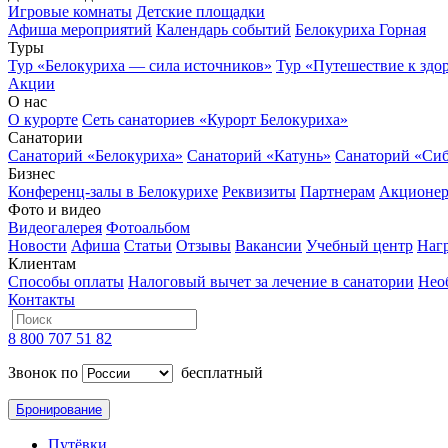
Игровые комнаты
Детские площадки
Афиша мероприятий
Календарь событий
Белокуриха Горная
Туры
Тур «Белокуриха — сила источников»
Тур «Путешествие к здо
Акции
О нас
О курорте
Сеть санаториев «Курорт Белокуриха»
Санатории
Санаторий «Белокуриха»
Санаторий «Катунь»
Санаторий «Си
Бизнес
Конференц-залы в Белокурихе
Реквизиты
Партнерам
Акционе
Фото и видео
Видеогалерея
Фотоальбом
Новости
Афиша
Статьи
Отзывы
Вакансии
Учебный центр
Наг
Клиентам
Способы оплаты
Налоговый вычет за лечение в санатории
Нео
Контакты
8 800 707 51 82
Звонок по
бесплатный
Бронирование
Путёвки