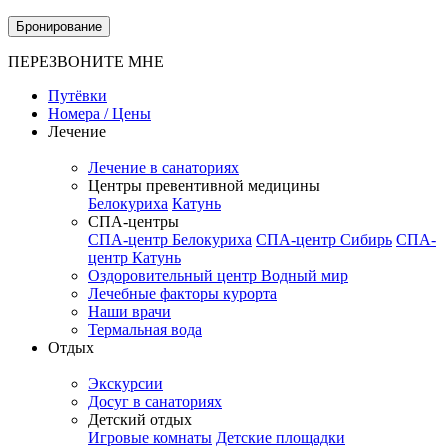
Бронирование
ПЕРЕЗВОНИТЕ МНЕ
Путёвки
Номера / Цены
Лечение
Лечение в санаториях
Центры превентивной медицины
Белокуриха
Катунь
СПА-центры
СПА-центр Белокуриха
СПА-центр Сибирь
СПА-
центр Катунь
Оздоровительный центр Водный мир
Лечебные факторы курорта
Наши врачи
Термальная вода
Отдых
Экскурсии
Досуг в санаториях
Детский отдых
Игровые комнаты
Детские площадки