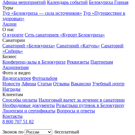
Афиша мероприятий
Календарь событий
Белокуриха Горная
Туры
Тур «Белокуриха — сила источников»
Тур «Путешествие к
здоровью»
Акции
О нас
О курорте
Сеть санаториев «Курорт Белокуриха»
Санатории
Санаторий «Белокуриха»
Санаторий «Катунь»
Санаторий
«Сибирь»
Бизнес
Конференц-залы в Белокурихе
Реквизиты
Партнерам
Акционерам
Фото и видео
Видеогалерея
Фотоальбом
Новости
Афиша
Статьи
Отзывы
Вакансии
Учебный центр
Награды
Клиентам
Способы оплаты
Налоговый вычет за лечение в санатории
Необходимые документы
Розыгрыш путевок в Белокуриху
Лицензии и сертификаты
Вопросы и ответы
Контакты
8 800 707 51 82
Звонок по
бесплатный