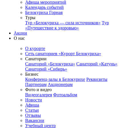
Афиша мероприятий
Календарь событий
Белокуриха Горная
Туры
Тур «Белокуриха — сила источников»
Тур
«Путешествие к здоровью»
Акции
О нас
О курорте
Сеть санаториев «Курорт Белокуриха»
Санатории
Санаторий «Белокуриха»
Санаторий «Катунь»
Санаторий «Сибирь»
Бизнес
Конференц-залы в Белокурихе
Реквизиты
Партнерам
Акционерам
Фото и видео
Видеогалерея
Фотоальбом
Новости
Афиша
Статьи
Отзывы
Вакансии
Учебный центр