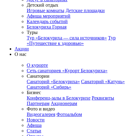
Детский отдых
Игровые комнаты
Детские площадки
Афиша мероприятий
Календарь событий
Белокуриха Горная
Туры
Тур «Белокуриха — сила источников»
Тур
«Путешествие к здоровью»
Акции
О нас
О курорте
Сеть санаториев «Курорт Белокуриха»
Санатории
Санаторий «Белокуриха»
Санаторий «Катунь»
Санаторий «Сибирь»
Бизнес
Конференц-залы в Белокурихе
Реквизиты
Партнерам
Акционерам
Фото и видео
Видеогалерея
Фотоальбом
Новости
Афиша
Статьи