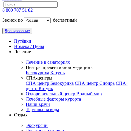
8 800 707 51 82
Звонок по
бесплатный
Бронирование
Путёвки
Номера / Цены
Лечение
Лечение в санаториях
Центры превентивной медицины
Белокуриха
Катунь
СПА-центры
СПА-центр Белокуриха
СПА-центр Сибирь
СПА-
центр Катунь
Оздоровительный центр Водный мир
Лечебные факторы курорта
Наши врачи
Термальная вода
Отдых
Экскурсии
Досуг в санаториях