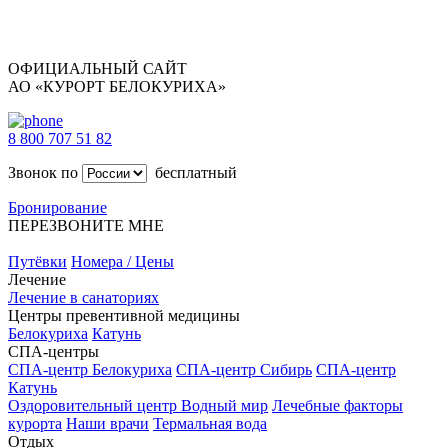
ОФИЦИАЛЬНЫЙ САЙТ
АО «КУРОРТ БЕЛОКУРИХА»
8 800 707 51 82
Звонок по
бесплатный
Бронирование
ПЕРЕЗВОНИТЕ МНЕ
Путёвки
Номера / Цены
Лечение
Лечение в санаториях
Центры превентивной медицины
Белокуриха
Катунь
СПА-центры
СПА-центр Белокуриха
СПА-центр Сибирь
СПА-центр
Катунь
Оздоровительный центр Водный мир
Лечебные факторы
курорта
Наши врачи
Термальная вода
Отдых