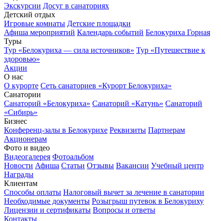
Экскурсии
Досуг в санаториях
Детский отдых
Игровые комнаты
Детские площадки
Афиша мероприятий
Календарь событий
Белокуриха Горная
Туры
Тур «Белокуриха — сила источников»
Тур «Путешествие к
здоровью»
Акции
О нас
О курорте
Сеть санаториев «Курорт Белокуриха»
Санатории
Санаторий «Белокуриха»
Санаторий «Катунь»
Санаторий
«Сибирь»
Бизнес
Конференц-залы в Белокурихе
Реквизиты
Партнерам
Акционерам
Фото и видео
Видеогалерея
Фотоальбом
Новости
Афиша
Статьи
Отзывы
Вакансии
Учебный центр
Награды
Клиентам
Способы оплаты
Налоговый вычет за лечение в санатории
Необходимые документы
Розыгрыш путевок в Белокуриху
Лицензии и сертификаты
Вопросы и ответы
Контакты