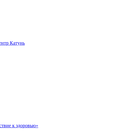
нтр Катунь
ствие к здоровью»