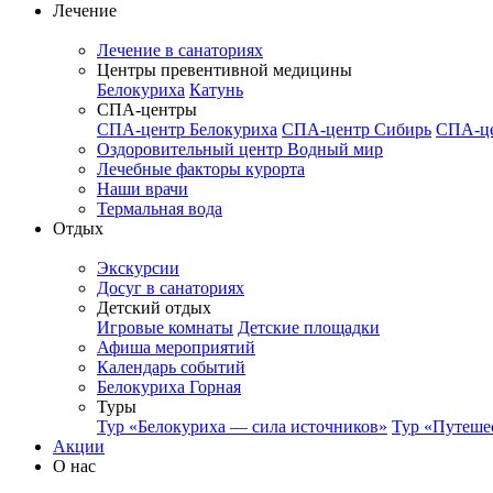
Лечение
Лечение в санаториях
Центры превентивной медицины
Белокуриха
Катунь
СПА-центры
СПА-центр Белокуриха
СПА-центр Сибирь
СПА-це
Оздоровительный центр Водный мир
Лечебные факторы курорта
Наши врачи
Термальная вода
Отдых
Экскурсии
Досуг в санаториях
Детский отдых
Игровые комнаты
Детские площадки
Афиша мероприятий
Календарь событий
Белокуриха Горная
Туры
Тур «Белокуриха — сила источников»
Тур «Путеше
Акции
О нас