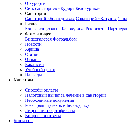
О курорте
Сеть санаториев «Курорт Белокуриха»
Санатории
Санаторий «Белокуриха»
Санаторий «Катунь»
Сана
Бизнес
Конференц-залы в Белокурихе
Реквизиты
Партнера
Фото и видео
Видеогалерея
Фотоальбом
Новости
Афиша
Статьи
Отзывы
Вакансии
Учебный центр
Награды
Клиентам
Способы оплаты
Налоговый вычет за лечение в санатории
Необходимые документы
Розыгрыш путевок в Белокуриху
Лицензии и сертификаты
Вопросы и ответы
Контакты