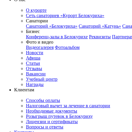
О курорте
Сеть санаториев «Курорт Белокуриха»
Санатории
Санаторий «Белокуриха»
Санаторий «Катунь»
Сана
Бизнес
Конференц-залы в Белокурихе
Реквизиты
Партнера
Фото и видео
Видеогалерея
Фотоальбом
Новости
Афиша
Статьи
Отзывы
Вакансии
Учебный центр
Награды
Клиентам
Способы оплаты
Налоговый вычет за лечение в санатории
Необходимые документы
Розыгрыш путевок в Белокуриху
Лицензии и сертификаты
Вопросы и ответы