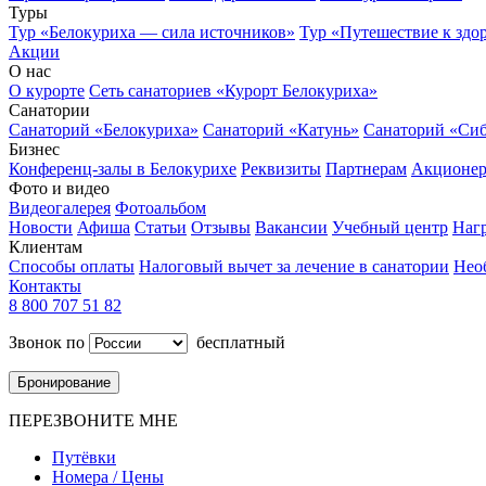
Туры
Тур «Белокуриха — сила источников»
Тур «Путешествие к здо
Акции
О нас
О курорте
Сеть санаториев «Курорт Белокуриха»
Санатории
Санаторий «Белокуриха»
Санаторий «Катунь»
Санаторий «Си
Бизнес
Конференц-залы в Белокурихе
Реквизиты
Партнерам
Акционе
Фото и видео
Видеогалерея
Фотоальбом
Новости
Афиша
Статьи
Отзывы
Вакансии
Учебный центр
Наг
Клиентам
Способы оплаты
Налоговый вычет за лечение в санатории
Нео
Контакты
8 800 707 51 82
Звонок по
бесплатный
Бронирование
ПЕРЕЗВОНИТЕ МНЕ
Путёвки
Номера / Цены