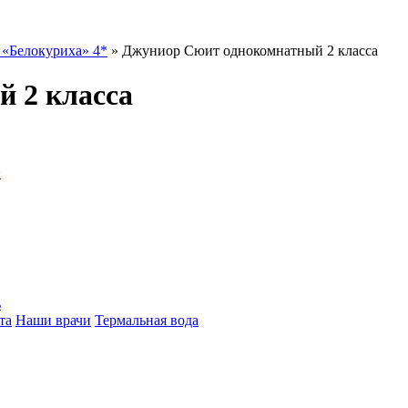
 «Белокуриха» 4*
»
Джуниор Сюит однокомнатный 2 класса
 2 класса
>
ь
та
Наши врачи
Термальная вода