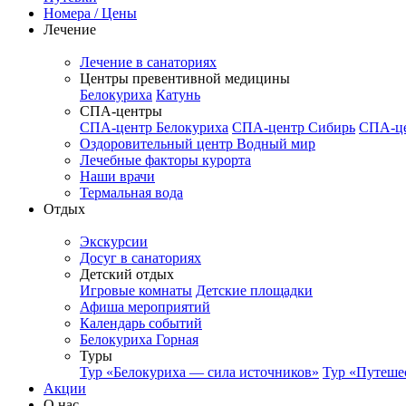
Номера / Цены
Лечение
Лечение в санаториях
Центры превентивной медицины
Белокуриха
Катунь
СПА-центры
СПА-центр Белокуриха
СПА-центр Сибирь
СПА-це
Оздоровительный центр Водный мир
Лечебные факторы курорта
Наши врачи
Термальная вода
Отдых
Экскурсии
Досуг в санаториях
Детский отдых
Игровые комнаты
Детские площадки
Афиша мероприятий
Календарь событий
Белокуриха Горная
Туры
Тур «Белокуриха — сила источников»
Тур «Путеше
Акции
О нас