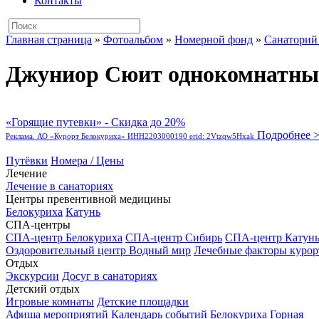
Контакты
Главная страница
»
Фотоальбом
»
Номерной фонд
»
Санаторий
Джуниор Сюит однокомнатный
«Горящие путевки» - Скидка до 20%
Подробнее 
Реклама. АО «Курорт Белокуриха» ИНН2203000190 erid: 2Vtzqw5Hxak
Путёвки
Номера / Цены
Лечение
Лечение в санаториях
Центры превентивной медицины
Белокуриха
Катунь
СПА-центры
СПА-центр Белокуриха
СПА-центр Сибирь
СПА-центр Катун
Оздоровительный центр Водный мир
Лечебные факторы курор
Отдых
Экскурсии
Досуг в санаториях
Детский отдых
Игровые комнаты
Детские площадки
Афиша мероприятий
Календарь событий
Белокуриха Горная