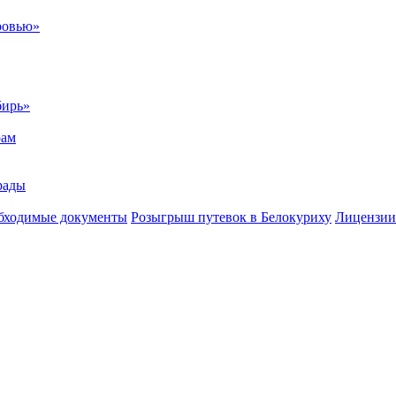
ровью»
бирь»
рам
рады
бходимые документы
Розыгрыш путевок в Белокуриху
Лицензии