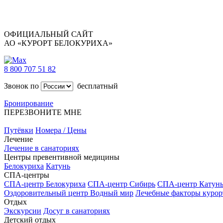
ОФИЦИАЛЬНЫЙ САЙТ
АО «КУРОРТ БЕЛОКУРИХА»
8 800 707 51 82
Звонок по
бесплатный
Бронирование
ПЕРЕЗВОНИТЕ МНЕ
Путёвки
Номера / Цены
Лечение
Лечение в санаториях
Центры превентивной медицины
Белокуриха
Катунь
СПА-центры
СПА-центр Белокуриха
СПА-центр Сибирь
СПА-центр Катун
Оздоровительный центр Водный мир
Лечебные факторы курор
Отдых
Экскурсии
Досуг в санаториях
Детский отдых