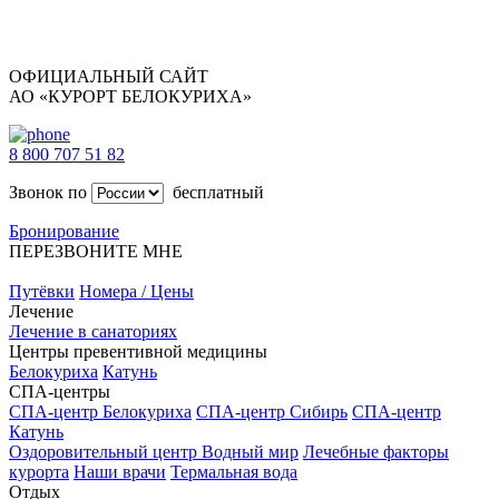
ОФИЦИАЛЬНЫЙ САЙТ
АО «КУРОРТ БЕЛОКУРИХА»
8 800 707 51 82
Звонок по
бесплатный
Бронирование
ПЕРЕЗВОНИТЕ МНЕ
Путёвки
Номера / Цены
Лечение
Лечение в санаториях
Центры превентивной медицины
Белокуриха
Катунь
СПА-центры
СПА-центр Белокуриха
СПА-центр Сибирь
СПА-центр
Катунь
Оздоровительный центр Водный мир
Лечебные факторы
курорта
Наши врачи
Термальная вода
Отдых