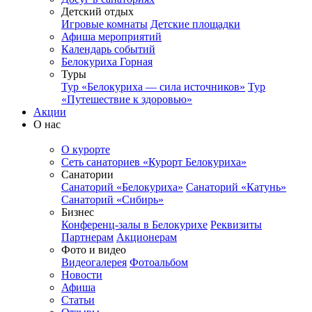
Детский отдых
Игровые комнаты
Детские площадки
Афиша мероприятий
Календарь событий
Белокуриха Горная
Туры
Тур «Белокуриха — сила источников»
Тур
«Путешествие к здоровью»
Акции
О нас
О курорте
Сеть санаториев «Курорт Белокуриха»
Санатории
Санаторий «Белокуриха»
Санаторий «Катунь»
Санаторий «Сибирь»
Бизнес
Конференц-залы в Белокурихе
Реквизиты
Партнерам
Акционерам
Фото и видео
Видеогалерея
Фотоальбом
Новости
Афиша
Статьи