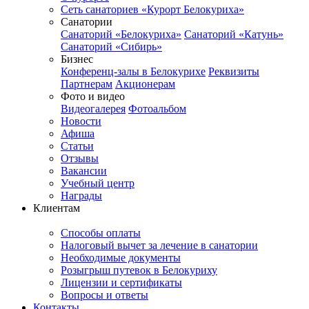
Сеть санаториев «Курорт Белокуриха»
Санатории
Санаторий «Белокуриха»
Санаторий «Катунь»
Санаторий «Сибирь»
Бизнес
Конференц-залы в Белокурихе
Реквизиты
Партнерам
Акционерам
Фото и видео
Видеогалерея
Фотоальбом
Новости
Афиша
Статьи
Отзывы
Вакансии
Учебный центр
Награды
Клиентам
Способы оплаты
Налоговый вычет за лечение в санатории
Необходимые документы
Розыгрыш путевок в Белокуриху
Лицензии и сертификаты
Вопросы и ответы
Контакты