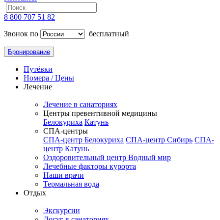
8 800 707 51 82
Звонок по
бесплатный
Бронирование
Путёвки
Номера / Цены
Лечение
Лечение в санаториях
Центры превентивной медицины
Белокуриха
Катунь
СПА-центры
СПА-центр Белокуриха
СПА-центр Сибирь
СПА-
центр Катунь
Оздоровительный центр Водный мир
Лечебные факторы курорта
Наши врачи
Термальная вода
Отдых
Экскурсии
Досуг в санаториях