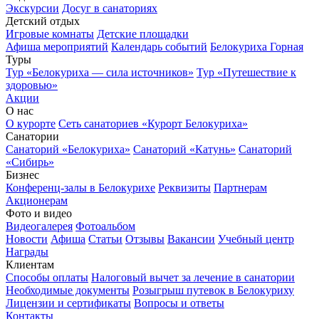
Экскурсии
Досуг в санаториях
Детский отдых
Игровые комнаты
Детские площадки
Афиша мероприятий
Календарь событий
Белокуриха Горная
Туры
Тур «Белокуриха — сила источников»
Тур «Путешествие к
здоровью»
Акции
О нас
О курорте
Сеть санаториев «Курорт Белокуриха»
Санатории
Санаторий «Белокуриха»
Санаторий «Катунь»
Санаторий
«Сибирь»
Бизнес
Конференц-залы в Белокурихе
Реквизиты
Партнерам
Акционерам
Фото и видео
Видеогалерея
Фотоальбом
Новости
Афиша
Статьи
Отзывы
Вакансии
Учебный центр
Награды
Клиентам
Способы оплаты
Налоговый вычет за лечение в санатории
Необходимые документы
Розыгрыш путевок в Белокуриху
Лицензии и сертификаты
Вопросы и ответы
Контакты