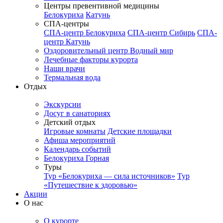
Центры превентивной медицины
Белокуриха
Катунь
СПА-центры
СПА-центр Белокуриха
СПА-центр Сибирь
СПА-
центр Катунь
Оздоровительный центр Водный мир
Лечебные факторы курорта
Наши врачи
Термальная вода
Отдых
Экскурсии
Досуг в санаториях
Детский отдых
Игровые комнаты
Детские площадки
Афиша мероприятий
Календарь событий
Белокуриха Горная
Туры
Тур «Белокуриха — сила источников»
Тур
«Путешествие к здоровью»
Акции
О нас
О курорте