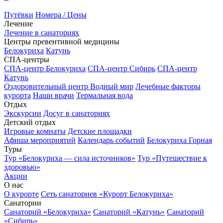
Путёвки
Номера / Цены
Лечение
Лечение в санаториях
Центры превентивной медицины
Белокуриха
Катунь
СПА-центры
СПА-центр Белокуриха
СПА-центр Сибирь
СПА-центр
Катунь
Оздоровительный центр Водный мир
Лечебные факторы
курорта
Наши врачи
Термальная вода
Отдых
Экскурсии
Досуг в санаториях
Детский отдых
Игровые комнаты
Детские площадки
Афиша мероприятий
Календарь событий
Белокуриха Горная
Туры
Тур «Белокуриха — сила источников»
Тур «Путешествие к
здоровью»
Акции
О нас
О курорте
Сеть санаториев «Курорт Белокуриха»
Санатории
Санаторий «Белокуриха»
Санаторий «Катунь»
Санаторий
«Сибирь»