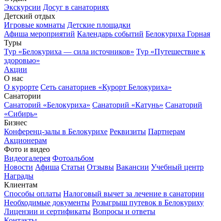
Экскурсии
Досуг в санаториях
Детский отдых
Игровые комнаты
Детские площадки
Афиша мероприятий
Календарь событий
Белокуриха Горная
Туры
Тур «Белокуриха — сила источников»
Тур «Путешествие к
здоровью»
Акции
О нас
О курорте
Сеть санаториев «Курорт Белокуриха»
Санатории
Санаторий «Белокуриха»
Санаторий «Катунь»
Санаторий
«Сибирь»
Бизнес
Конференц-залы в Белокурихе
Реквизиты
Партнерам
Акционерам
Фото и видео
Видеогалерея
Фотоальбом
Новости
Афиша
Статьи
Отзывы
Вакансии
Учебный центр
Награды
Клиентам
Способы оплаты
Налоговый вычет за лечение в санатории
Необходимые документы
Розыгрыш путевок в Белокуриху
Лицензии и сертификаты
Вопросы и ответы
Контакты