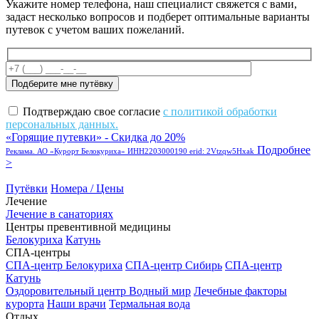
Укажите номер телефона, наш специалист свяжется с вами,
задаст несколько вопросов и подберет оптимальные варианты
путевок с учетом ваших пожеланий.
Подтверждаю свое согласие
с политикой обработки
персональных данных.
«Горящие путевки» - Скидка до 20%
Подробнее
Реклама. АО «Курорт Белокуриха» ИНН2203000190 erid: 2Vtzqw5Hxak
>
Путёвки
Номера / Цены
Лечение
Лечение в санаториях
Центры превентивной медицины
Белокуриха
Катунь
СПА-центры
СПА-центр Белокуриха
СПА-центр Сибирь
СПА-центр
Катунь
Оздоровительный центр Водный мир
Лечебные факторы
курорта
Наши врачи
Термальная вода
Отдых