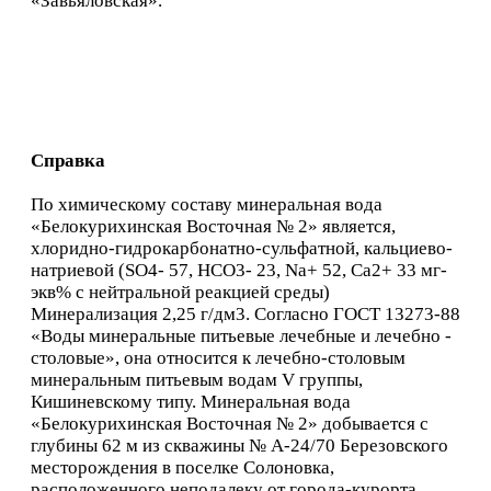
«Завьяловская».
Справка
По химическому составу минеральная вода
«Белокурихинская Восточная № 2» является,
хлоридно-гидрокарбонатно-сульфатной, кальциево-
натриевой (SO4- 57, HCO3- 23, Na+ 52, Са2+ 33 мг-
экв% с нейтральной реакцией среды)
Минерализация 2,25 г/дм3. Согласно ГОСТ 13273-88
«Воды минеральные питьевые лечебные и лечебно -
столовые», она относится к лечебно-столовым
минеральным питьевым водам V группы,
Кишиневскому типу. Минеральная вода
«Белокурихинская Восточная № 2» добывается с
глубины 62 м из скважины № А-24/70 Березовского
месторождения в поселке Солоновка,
расположенного неподалеку от города-курорта