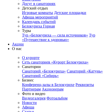
Досуг в санаториях
Детский отдых
Игровые комнаты
Детские площадки
Афиша мероприятий
Календарь событий
Белокуриха Горная
Туры
Тур «Белокуриха — сила источников»
Тур
«Путешествие к здоровью»
Акции
О нас
О курорте
Сеть санаториев «Курорт Белокуриха»
Санатории
Санаторий «Белокуриха»
Санаторий «Катунь»
Санаторий «Сибирь»
Бизнес
Конференц-залы в Белокурихе
Реквизиты
Партнерам
Акционерам
Фото и видео
Видеогалерея
Фотоальбом
Новости
Афиша
Статьи