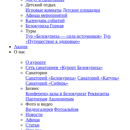
Детский отдых
Игровые комнаты
Детские площадки
Афиша мероприятий
Календарь событий
Белокуриха Горная
Туры
Тур «Белокуриха — сила источников»
Тур
«Путешествие к здоровью»
Акции
О нас
О курорте
Сеть санаториев «Курорт Белокуриха»
Санатории
Санаторий «Белокуриха»
Санаторий «Катунь»
Санаторий «Сибирь»
Бизнес
Конференц-залы в Белокурихе
Реквизиты
Партнерам
Акционерам
Фото и видео
Видеогалерея
Фотоальбом
Новости
Афиша
Статьи