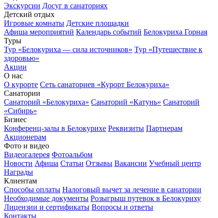
Экскурсии
Досуг в санаториях
Детский отдых
Игровые комнаты
Детские площадки
Афиша мероприятий
Календарь событий
Белокуриха Горная
Туры
Тур «Белокуриха — сила источников»
Тур «Путешествие к
здоровью»
Акции
О нас
О курорте
Сеть санаториев «Курорт Белокуриха»
Санатории
Санаторий «Белокуриха»
Санаторий «Катунь»
Санаторий
«Сибирь»
Бизнес
Конференц-залы в Белокурихе
Реквизиты
Партнерам
Акционерам
Фото и видео
Видеогалерея
Фотоальбом
Новости
Афиша
Статьи
Отзывы
Вакансии
Учебный центр
Награды
Клиентам
Способы оплаты
Налоговый вычет за лечение в санатории
Необходимые документы
Розыгрыш путевок в Белокуриху
Лицензии и сертификаты
Вопросы и ответы
Контакты