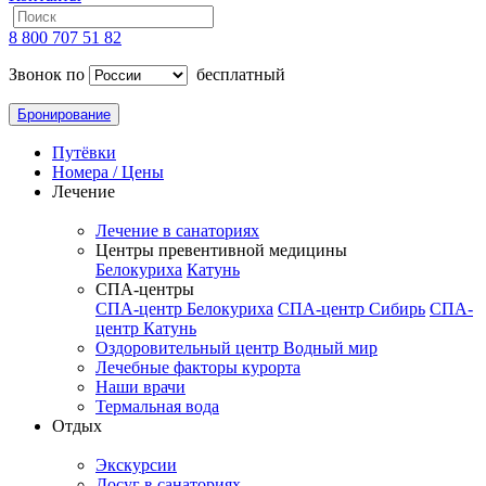
8 800 707 51 82
Звонок по
бесплатный
Бронирование
Путёвки
Номера / Цены
Лечение
Лечение в санаториях
Центры превентивной медицины
Белокуриха
Катунь
СПА-центры
СПА-центр Белокуриха
СПА-центр Сибирь
СПА-
центр Катунь
Оздоровительный центр Водный мир
Лечебные факторы курорта
Наши врачи
Термальная вода
Отдых
Экскурсии
Досуг в санаториях