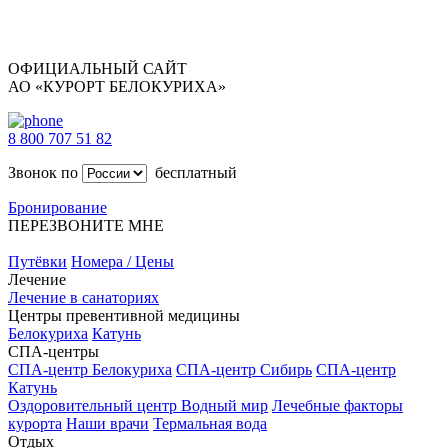
ОФИЦИАЛЬНЫЙ САЙТ
АО «КУРОРТ БЕЛОКУРИХА»
8 800 707 51 82
Звонок по
бесплатный
Бронирование
ПЕРЕЗВОНИТЕ МНЕ
Путёвки
Номера / Цены
Лечение
Лечение в санаториях
Центры превентивной медицины
Белокуриха
Катунь
СПА-центры
СПА-центр Белокуриха
СПА-центр Сибирь
СПА-центр
Катунь
Оздоровительный центр Водный мир
Лечебные факторы
курорта
Наши врачи
Термальная вода
Отдых