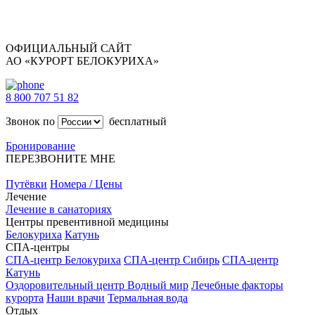
ОФИЦИАЛЬНЫЙ САЙТ
АО «КУРОРТ БЕЛОКУРИХА»
8 800 707 51 82
Звонок по
бесплатный
Бронирование
ПЕРЕЗВОНИТЕ МНЕ
Путёвки
Номера / Цены
Лечение
Лечение в санаториях
Центры превентивной медицины
Белокуриха
Катунь
СПА-центры
СПА-центр Белокуриха
СПА-центр Сибирь
СПА-центр
Катунь
Оздоровительный центр Водный мир
Лечебные факторы
курорта
Наши врачи
Термальная вода
Отдых