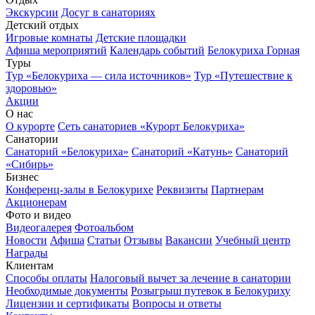
Экскурсии
Досуг в санаториях
Детский отдых
Игровые комнаты
Детские площадки
Афиша мероприятий
Календарь событий
Белокуриха Горная
Туры
Тур «Белокуриха — сила источников»
Тур «Путешествие к
здоровью»
Акции
О нас
О курорте
Сеть санаториев «Курорт Белокуриха»
Санатории
Санаторий «Белокуриха»
Санаторий «Катунь»
Санаторий
«Сибирь»
Бизнес
Конференц-залы в Белокурихе
Реквизиты
Партнерам
Акционерам
Фото и видео
Видеогалерея
Фотоальбом
Новости
Афиша
Статьи
Отзывы
Вакансии
Учебный центр
Награды
Клиентам
Способы оплаты
Налоговый вычет за лечение в санатории
Необходимые документы
Розыгрыш путевок в Белокуриху
Лицензии и сертификаты
Вопросы и ответы