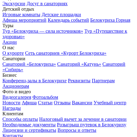
Экскурсии
Досуг в санаториях
Детский отдых
Игровые комнаты
Детские площадки
Афиша мероприятий
Календарь событий
Белокуриха Горная
Туры
Тур «Белокуриха — сила источников»
Тур «Путешествие к
здоровью»
Акции
О нас
О курорте
Сеть санаториев «Курорт Белокуриха»
Санатории
Санаторий «Белокуриха»
Санаторий «Катунь»
Санаторий
«Сибирь»
Бизнес
Конференц-залы в Белокурихе
Реквизиты
Партнерам
Акционерам
Фото и видео
Видеогалерея
Фотоальбом
Новости
Афиша
Статьи
Отзывы
Вакансии
Учебный центр
Награды
Клиентам
Способы оплаты
Налоговый вычет за лечение в санатории
Необходимые документы
Розыгрыш путевок в Белокуриху
Лицензии и сертификаты
Вопросы и ответы
Контакты