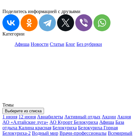
Поделитесь информацией с друзьями
Категории
Афиша
Новости
Статьи
Блог
Без рубрики
Темы
Выберите из списка
1 июня
12 июня
Авиабилеты
Активный отдых
Акции
Акция
АО «Алтайские луга»
АО Курорт Белокуриха
Афиша
База
отдыха Калина красная
Белокуриха
Белокуриха Горная
Белокуриха-2
Водный мир
Врачи-профессионалы
Всемирный