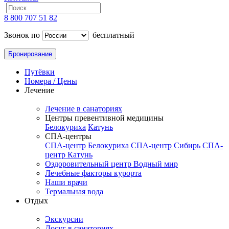
8 800 707 51 82
Звонок по
бесплатный
Бронирование
Путёвки
Номера / Цены
Лечение
Лечение в санаториях
Центры превентивной медицины
Белокуриха
Катунь
СПА-центры
СПА-центр Белокуриха
СПА-центр Сибирь
СПА-
центр Катунь
Оздоровительный центр Водный мир
Лечебные факторы курорта
Наши врачи
Термальная вода
Отдых
Экскурсии
Досуг в санаториях