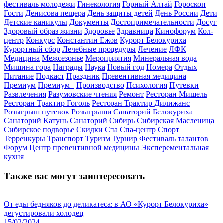
фестиваль молодежи
Гинекология
Горный Алтай
Гороскоп
Гости
Денисова пещера
День защиты детей
День России
Дети
Детские каникулы
Документы
Достопримечательности
Досуг
Здоровый образ жизни
Здоровье
Здравница
Кинофорум
Кол-
центр
Конкурс
Константин Ежов
Курорт Белокуриха
Курортный сбор
Лечебные процедуры
Лечение
ЛФК
Медицина
Межсезонье
Мероприятия
Минеральная вода
Мишина гора
Награды
Наука
Новый год
Номера
Отдых
Питание
Подкаст
Праздник
Превентивная медицина
Премиум
Премиум+
Производство
Психология
Путевки
Развлечения
Разумовские чтения
Ремонт
Ресторан Мишель
Ресторан Трактир Гоголь
Ресторан Трактир Дилижанс
Розыгрыш путевок
Розыгрыши
Санаторий Белокуриха
Санаторий Катунь
Санаторий Сибирь
Сибирская Масленица
Сибирское подворье
Скидки
Спа
Спа-центр
Спорт
Терренкуры
Транспорт
Туризм
Турнир
Фестиваль талантов
Форум
Центр превентивной медицины
Эксперементальная
кухня
Также вас могут заинтересовать
От еды бедняков до деликатеса: в АО «Курорт Белокуриха»
дегустировали холодец
15/02/2024