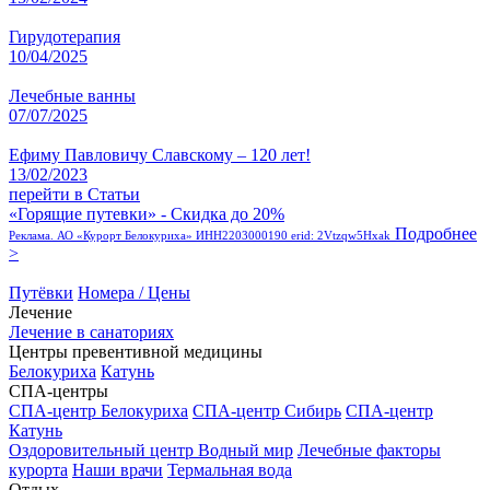
Гирудотерапия
10/04/2025
Лечебные ванны
07/07/2025
Ефиму Павловичу Славскому – 120 лет!
13/02/2023
перейти в Статьи
«Горящие путевки» - Скидка до 20%
Подробнее
Реклама. АО «Курорт Белокуриха» ИНН2203000190 erid: 2Vtzqw5Hxak
>
Путёвки
Номера / Цены
Лечение
Лечение в санаториях
Центры превентивной медицины
Белокуриха
Катунь
СПА-центры
СПА-центр Белокуриха
СПА-центр Сибирь
СПА-центр
Катунь
Оздоровительный центр Водный мир
Лечебные факторы
курорта
Наши врачи
Термальная вода
Отдых