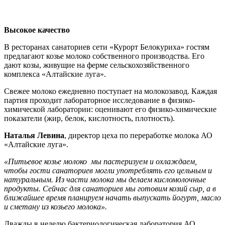
Высокое качество
В ресторанах санаториев сети «Курорт Белокуриха» гостям
предлагают козье молоко собственного производства. Его
дают козы, живущие на ферме сельскохозяйственного
комплекса «Алтайские луга».
Свежее молоко ежедневно поступает на молокозавод. Каждая
партия проходит лабораторное исследование в физико-
химической лаборатории: оценивают его физико-химические
показатели (жир, белок, кислотность, плотность).
Наталья Левина
, директор цеха по переработке молока АО
«Алтайские луга».
«Питьевое козье молоко мы пастеризуем и охлаждаем,
чтобы гости санаториев могли употреблять его цельным и
натуральным. Из части молока мы делаем кисломолочные
продукты. Сейчас для санаториев мы готовим козий сыр, а в
ближайшее время планируем начать выпускать йогурт, масло
и сметану из козьего молока».
Дважды в неделю бактериологическая лаборатория АО