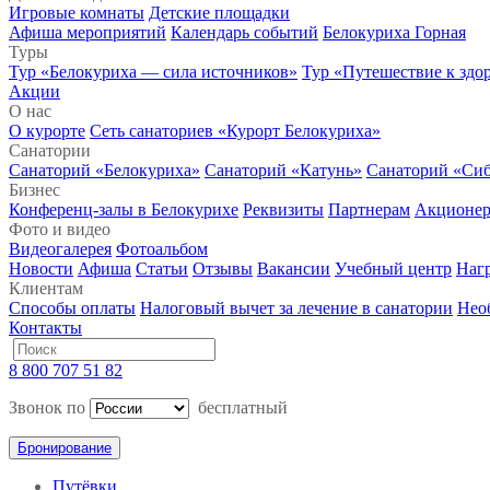
Игровые комнаты
Детские площадки
Афиша мероприятий
Календарь событий
Белокуриха Горная
Туры
Тур «Белокуриха — сила источников»
Тур «Путешествие к здо
Акции
О нас
О курорте
Сеть санаториев «Курорт Белокуриха»
Санатории
Санаторий «Белокуриха»
Санаторий «Катунь»
Санаторий «Си
Бизнес
Конференц-залы в Белокурихе
Реквизиты
Партнерам
Акционе
Фото и видео
Видеогалерея
Фотоальбом
Новости
Афиша
Статьи
Отзывы
Вакансии
Учебный центр
Наг
Клиентам
Способы оплаты
Налоговый вычет за лечение в санатории
Нео
Контакты
8 800 707 51 82
Звонок по
бесплатный
Бронирование
Путёвки