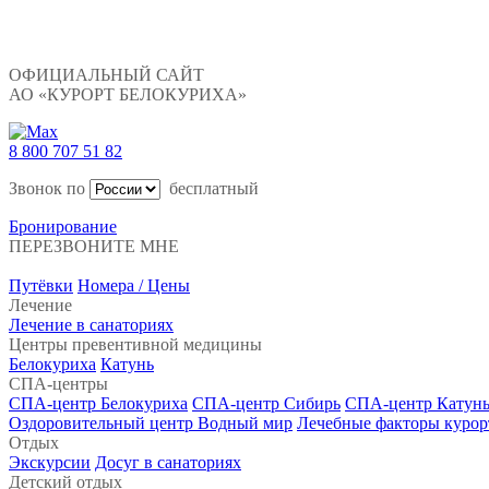
ОФИЦИАЛЬНЫЙ САЙТ
АО «КУРОРТ БЕЛОКУРИХА»
8 800 707 51 82
Звонок по
бесплатный
Бронирование
ПЕРЕЗВОНИТЕ МНЕ
Путёвки
Номера / Цены
Лечение
Лечение в санаториях
Центры превентивной медицины
Белокуриха
Катунь
СПА-центры
СПА-центр Белокуриха
СПА-центр Сибирь
СПА-центр Катун
Оздоровительный центр Водный мир
Лечебные факторы курор
Отдых
Экскурсии
Досуг в санаториях
Детский отдых