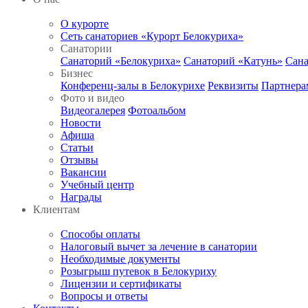
О курорте
Сеть санаториев «Курорт Белокуриха»
Санатории
Санаторий «Белокуриха»
Санаторий «Катунь»
Сана
Бизнес
Конференц-залы в Белокурихе
Реквизиты
Партнера
Фото и видео
Видеогалерея
Фотоальбом
Новости
Афиша
Статьи
Отзывы
Вакансии
Учебный центр
Награды
Клиентам
Способы оплаты
Налоговый вычет за лечение в санатории
Необходимые документы
Розыгрыш путевок в Белокуриху
Лицензии и сертификаты
Вопросы и ответы