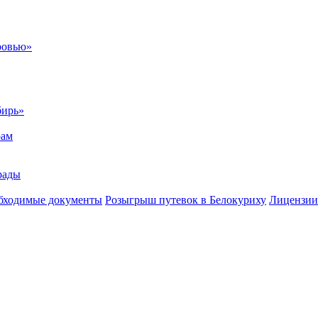
ровью»
бирь»
рам
рады
бходимые документы
Розыгрыш путевок в Белокуриху
Лицензии