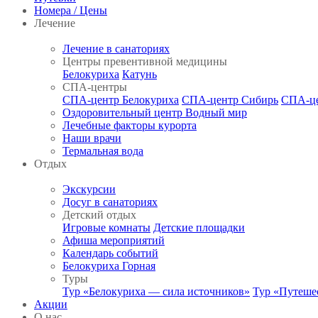
Номера / Цены
Лечение
Лечение в санаториях
Центры превентивной медицины
Белокуриха
Катунь
СПА-центры
СПА-центр Белокуриха
СПА-центр Сибирь
СПА-це
Оздоровительный центр Водный мир
Лечебные факторы курорта
Наши врачи
Термальная вода
Отдых
Экскурсии
Досуг в санаториях
Детский отдых
Игровые комнаты
Детские площадки
Афиша мероприятий
Календарь событий
Белокуриха Горная
Туры
Тур «Белокуриха — сила источников»
Тур «Путеше
Акции
О нас