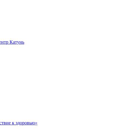
нтр Катунь
ствие к здоровью»