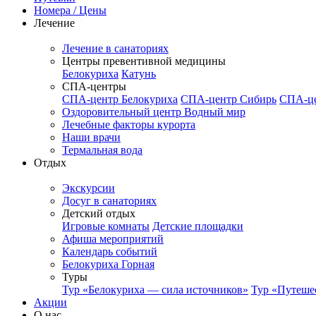
Номера / Цены
Лечение
Лечение в санаториях
Центры превентивной медицины
Белокуриха
Катунь
СПА-центры
СПА-центр Белокуриха
СПА-центр Сибирь
СПА-це
Оздоровительный центр Водный мир
Лечебные факторы курорта
Наши врачи
Термальная вода
Отдых
Экскурсии
Досуг в санаториях
Детский отдых
Игровые комнаты
Детские площадки
Афиша мероприятий
Календарь событий
Белокуриха Горная
Туры
Тур «Белокуриха — сила источников»
Тур «Путеше
Акции
О нас