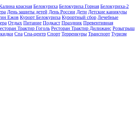
 Калина красная
Белокуриха
Белокуриха Горная
Белокуриха-2
ера
День защиты детей
День России
Дети
Детские каникулы
тин Ежов
Курорт Белокуриха
Курортный сбор
Лечебные
ера
Отдых
Питание
Подкаст
Праздник
Превентивная
есторан Трактир Гоголь
Ресторан Трактир Дилижанс
Розыгрыш
кидки
Спа
Спа-центр
Спорт
Терренкуры
Транспорт
Туризм