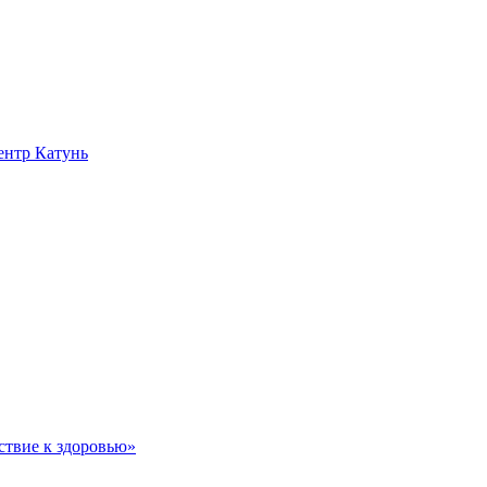
нтр Катунь
ствие к здоровью»