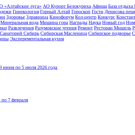
О «Алтайские луга»
АО Курорт Белокуриха
Афиша
База отдыха
одежи
Гинекология
Горный Алтай
Гороскоп
Гости
Денисова пещ
зни
Здоровье
Здравница
Кинофорум
Кол-центр
Конкурс
Констан
Минеральная вода
Мишина гора
Награды
Наука
Новый год
Ном
вки
Развлечения
Разумовские чтения
Ремонт
Ресторан Мишель
Р
Санаторий Сибирь
Сибирская Масленица
Сибирское подворье
С
цины
Эксперементальная кухня
9 июня по 5 июля 2026 года
 по 7 февраля