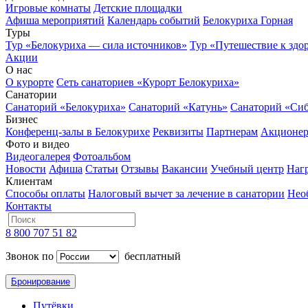
Игровые комнаты
Детские площадки
Афиша мероприятий
Календарь событий
Белокуриха Горная
Туры
Тур «Белокуриха — сила источников»
Тур «Путешествие к здо
Акции
О нас
О курорте
Сеть санаториев «Курорт Белокуриха»
Санатории
Санаторий «Белокуриха»
Санаторий «Катунь»
Санаторий «Си
Бизнес
Конференц-залы в Белокурихе
Реквизиты
Партнерам
Акционе
Фото и видео
Видеогалерея
Фотоальбом
Новости
Афиша
Статьи
Отзывы
Вакансии
Учебный центр
Наг
Клиентам
Способы оплаты
Налоговый вычет за лечение в санатории
Нео
Контакты
8 800 707 51 82
Звонок по
бесплатный
Бронирование
Путёвки