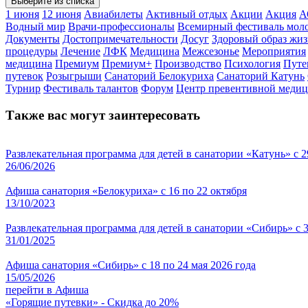
Выберите из списка
1 июня
12 июня
Авиабилеты
Активный отдых
Акции
Акция
А
Водный мир
Врачи-профессионалы
Всемирный фестиваль мол
Документы
Достопримечательности
Досуг
Здоровый образ жи
процедуры
Лечение
ЛФК
Медицина
Межсезонье
Мероприятия
медицина
Премиум
Премиум+
Производство
Психология
Путе
путевок
Розыгрыши
Санаторий Белокуриха
Санаторий Катунь
Турнир
Фестиваль талантов
Форум
Центр превентивной меди
Также вас могут заинтересовать
Развлекательная программа для детей в санатории «Катунь» с 2
26/06/2026
Афиша санатория «Белокуриха» с 16 по 22 октября
13/10/2023
Развлекательная программа для детей в санатории «Сибирь» с 3
31/01/2025
Афиша санатория «Сибирь» с 18 по 24 мая 2026 года
15/05/2026
перейти в Афиша
«Горящие путевки» - Скидка до 20%