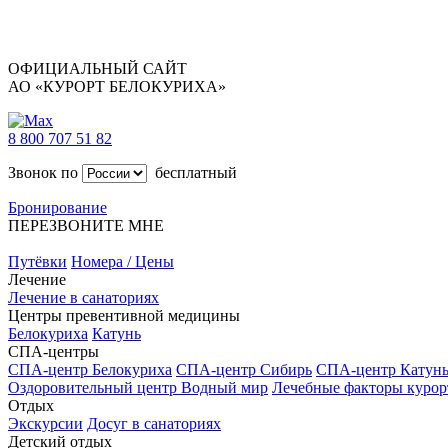
ОФИЦИАЛЬНЫЙ САЙТ
АО «КУРОРТ БЕЛОКУРИХА»
8 800 707 51 82
Звонок по
бесплатный
Бронирование
ПЕРЕЗВОНИТЕ МНЕ
Путёвки
Номера / Цены
Лечение
Лечение в санаториях
Центры превентивной медицины
Белокуриха
Катунь
СПА-центры
СПА-центр Белокуриха
СПА-центр Сибирь
СПА-центр Катун
Оздоровительный центр Водный мир
Лечебные факторы курор
Отдых
Экскурсии
Досуг в санаториях
Детский отдых