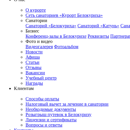
О курорте
Сеть санаториев «Курорт Белокуриха»
Санатории
Санаторий «Белокуриха»
Санаторий «Катунь»
Сана
Бизнес
Конференц-залы в Белокурихе
Реквизиты
Партнера
Фото и видео
Видеогалерея
Фотоальбом
Новости
Афиша
Статьи
Отзывы
Вакансии
Учебный центр
Награды
Клиентам
Способы оплаты
Налоговый вычет за лечение в санатории
Необходимые документы
Розыгрыш путевок в Белокуриху
Лицензии и сертификаты
Вопросы и ответы