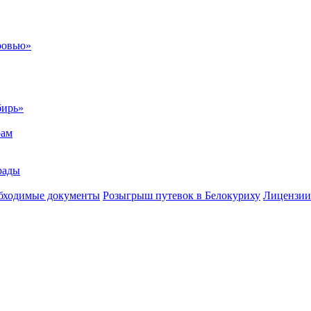
ровью»
бирь»
рам
рады
бходимые документы
Розыгрыш путевок в Белокуриху
Лицензии