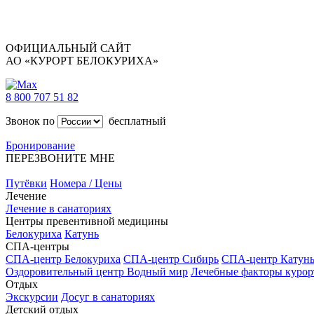
ОФИЦИАЛЬНЫЙ САЙТ
АО «КУРОРТ БЕЛОКУРИХА»
8 800 707 51 82
Звонок по
бесплатный
Бронирование
ПЕРЕЗВОНИТЕ МНЕ
Путёвки
Номера / Цены
Лечение
Лечение в санаториях
Центры превентивной медицины
Белокуриха
Катунь
СПА-центры
СПА-центр Белокуриха
СПА-центр Сибирь
СПА-центр Катун
Оздоровительный центр Водный мир
Лечебные факторы курор
Отдых
Экскурсии
Досуг в санаториях
Детский отдых