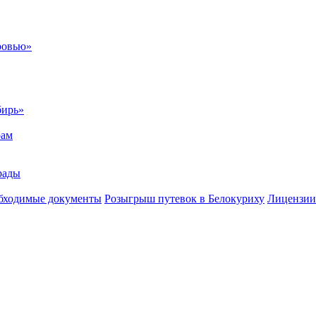
ровью»
бирь»
рам
рады
бходимые документы
Розыгрыш путевок в Белокуриху
Лицензии