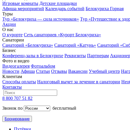
Игровые комнаты
Детские площадки
Афиша мероприятий
Календарь событий
Белокуриха Горная
Туры
Тур «Белокуриха — сила источников»
Тур «Путешествие к здо
Акции
О нас
О курорте
Сеть санаториев «Курорт Белокуриха»
Санатории
Санаторий «Белокуриха»
Санаторий «Катунь»
Санаторий «Си
Бизнес
Конференц-залы в Белокурихе
Реквизиты
Партнерам
Акционе
Фото и видео
Видеогалерея
Фотоальбом
Новости
Афиша
Статьи
Отзывы
Вакансии
Учебный центр
Наг
Клиентам
Способы оплаты
Налоговый вычет за лечение в санатории
Нео
Контакты
8 800 707 51 82
Звонок по
бесплатный
Бронирование
Путёвки