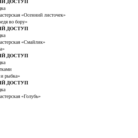
Й ДОСТУП
дка
мастерская «Осенний листочек»
едя во бору»
Й ДОСТУП
дка
мастерская «Смайлик»
а»
Й ДОСТУП
дка
тками
 и рыбка»
Й ДОСТУП
дка
астерская «Голубь»