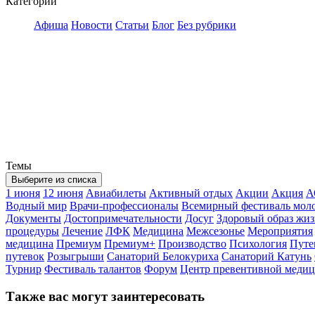
Категории
Афиша
Новости
Статьи
Блог
Без рубрики
Темы
Выберите из списка
1 июня
12 июня
Авиабилеты
Активный отдых
Акции
Акция
А
Водный мир
Врачи-профессионалы
Всемирный фестиваль мол
Документы
Достопримечательности
Досуг
Здоровый образ жи
процедуры
Лечение
ЛФК
Медицина
Межсезонье
Мероприятия
медицина
Премиум
Премиум+
Производство
Психология
Путе
путевок
Розыгрыши
Санаторий Белокуриха
Санаторий Катунь
Турнир
Фестиваль талантов
Форум
Центр превентивной меди
Также вас могут заинтересовать