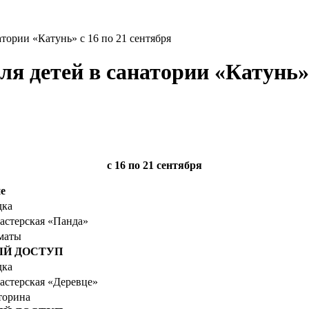
атории «Катунь» с 16 по 21 сентября
я детей в санатории «Катунь» 
с 16
по 21 сентября
е
дка
астерская «Панда»
маты
Й ДОСТУП
дка
астерская «Деревце»
торина