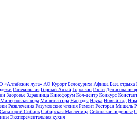
О «Алтайские луга»
АО Курорт Белокуриха
Афиша
База отдыха
одежи
Гинекология
Горный Алтай
Гороскоп
Гости
Денисова пещ
зни
Здоровье
Здравница
Кинофорум
Кол-центр
Конкурс
Констан
Минеральная вода
Мишина гора
Награды
Наука
Новый год
Ном
вки
Развлечения
Разумовские чтения
Ремонт
Ресторан Мишель
Р
Санаторий Сибирь
Сибирская Масленица
Сибирское подворье
С
цины
Эксперементальная кухня