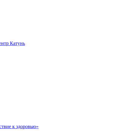
нтр Катунь
ствие к здоровью»