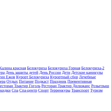
 Калина красная
Белокуриха
Белокуриха Горная
Белокуриха-2
ера
День защиты детей
День России
Дети
Детские каникулы
тин Ежов
Курорт Белокуриха
Курортный сбор
Лечебные
ера
Отдых
Питание
Подкаст
Праздник
Превентивная
есторан Трактир Гоголь
Ресторан Трактир Дилижанс
Розыгрыш
кидки
Спа
Спа-центр
Спорт
Терренкуры
Транспорт
Туризм