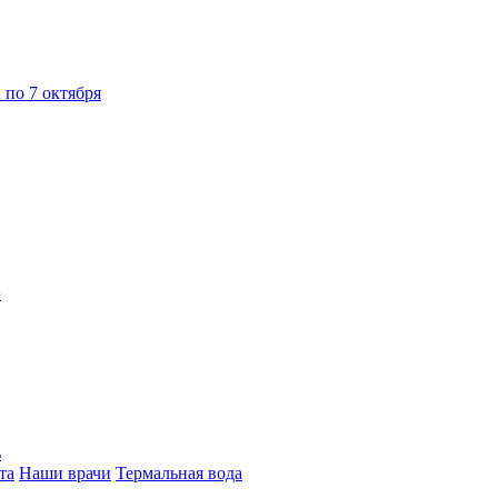
 по 7 октября
>
ь
та
Наши врачи
Термальная вода