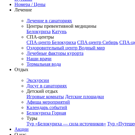
Номера / Цены
Лечение
Лечение в санаториях
Центры превентивной медицины
Белокуриха
Катунь
СПА-центры
СПА-центр Белокуриха
СПА-центр Сибирь
СПА-це
Оздоровительный центр Водный мир
Лечебные факторы курорта
Наши врачи
Термальная вода
Отдых
Экскурсии
Досуг в санаториях
Детский отдых
Игровые комнаты
Детские площадки
Афиша мероприятий
Календарь событий
Белокуриха Горная
Туры
Тур «Белокуриха — сила источников»
Тур «Путеше
Акции
О нас