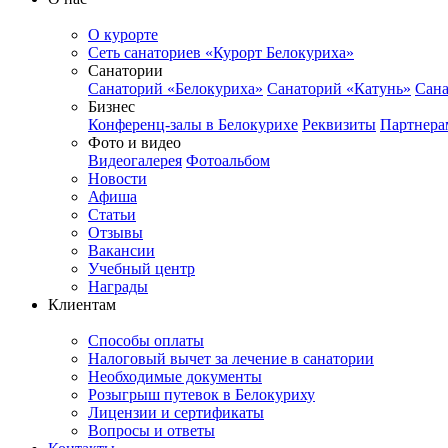
О курорте
Сеть санаториев «Курорт Белокуриха»
Санатории
Санаторий «Белокуриха»
Санаторий «Катунь»
Сана
Бизнес
Конференц-залы в Белокурихе
Реквизиты
Партнера
Фото и видео
Видеогалерея
Фотоальбом
Новости
Афиша
Статьи
Отзывы
Вакансии
Учебный центр
Награды
Клиентам
Способы оплаты
Налоговый вычет за лечение в санатории
Необходимые документы
Розыгрыш путевок в Белокуриху
Лицензии и сертификаты
Вопросы и ответы