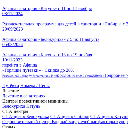
Афиша санатория «Катунь» с 11 по 17 ноября
08/11/2024
Развлекательная программа для детей в санатории «Сибирь» с 2
29/09/2023
Афиша санатория «Белокуриха» с 5 по 11 августа
05/08/2024
Афиша санатория «Катунь» с 13 по 19 ноября
10/11/2023
перейти в Афиша
«Горящие путевки» - Скидка до 20%
Подробнее 
Реклама. АО «Курорт Белокуриха» ИНН2203000190 erid: 2Vtzqw5Hxak
Путёвки
Номера / Цены
Лечение
Лечение в санаториях
Центры превентивной медицины
Белокуриха
Катунь
СПА-центры
СПА-центр Белокуриха
СПА-центр Сибирь
СПА-центр Катун
Оздоровительный центр Водный мир
Лечебные факторы курор
Отдых