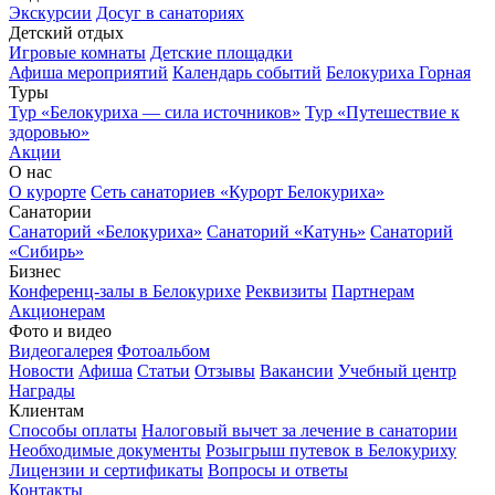
Экскурсии
Досуг в санаториях
Детский отдых
Игровые комнаты
Детские площадки
Афиша мероприятий
Календарь событий
Белокуриха Горная
Туры
Тур «Белокуриха — сила источников»
Тур «Путешествие к
здоровью»
Акции
О нас
О курорте
Сеть санаториев «Курорт Белокуриха»
Санатории
Санаторий «Белокуриха»
Санаторий «Катунь»
Санаторий
«Сибирь»
Бизнес
Конференц-залы в Белокурихе
Реквизиты
Партнерам
Акционерам
Фото и видео
Видеогалерея
Фотоальбом
Новости
Афиша
Статьи
Отзывы
Вакансии
Учебный центр
Награды
Клиентам
Способы оплаты
Налоговый вычет за лечение в санатории
Необходимые документы
Розыгрыш путевок в Белокуриху
Лицензии и сертификаты
Вопросы и ответы
Контакты