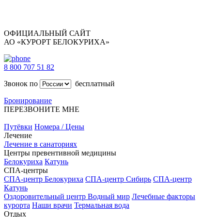
ОФИЦИАЛЬНЫЙ САЙТ
АО «КУРОРТ БЕЛОКУРИХА»
8 800 707 51 82
Звонок по
бесплатный
Бронирование
ПЕРЕЗВОНИТЕ МНЕ
Путёвки
Номера / Цены
Лечение
Лечение в санаториях
Центры превентивной медицины
Белокуриха
Катунь
СПА-центры
СПА-центр Белокуриха
СПА-центр Сибирь
СПА-центр
Катунь
Оздоровительный центр Водный мир
Лечебные факторы
курорта
Наши врачи
Термальная вода
Отдых