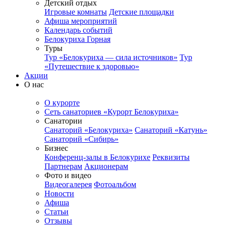
Детский отдых
Игровые комнаты
Детские площадки
Афиша мероприятий
Календарь событий
Белокуриха Горная
Туры
Тур «Белокуриха — сила источников»
Тур
«Путешествие к здоровью»
Акции
О нас
О курорте
Сеть санаториев «Курорт Белокуриха»
Санатории
Санаторий «Белокуриха»
Санаторий «Катунь»
Санаторий «Сибирь»
Бизнес
Конференц-залы в Белокурихе
Реквизиты
Партнерам
Акционерам
Фото и видео
Видеогалерея
Фотоальбом
Новости
Афиша
Статьи
Отзывы