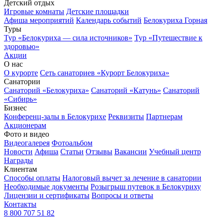
Детский отдых
Игровые комнаты
Детские площадки
Афиша мероприятий
Календарь событий
Белокуриха Горная
Туры
Тур «Белокуриха — сила источников»
Тур «Путешествие к
здоровью»
Акции
О нас
О курорте
Сеть санаториев «Курорт Белокуриха»
Санатории
Санаторий «Белокуриха»
Санаторий «Катунь»
Санаторий
«Сибирь»
Бизнес
Конференц-залы в Белокурихе
Реквизиты
Партнерам
Акционерам
Фото и видео
Видеогалерея
Фотоальбом
Новости
Афиша
Статьи
Отзывы
Вакансии
Учебный центр
Награды
Клиентам
Способы оплаты
Налоговый вычет за лечение в санатории
Необходимые документы
Розыгрыш путевок в Белокуриху
Лицензии и сертификаты
Вопросы и ответы
Контакты
8 800 707 51 82