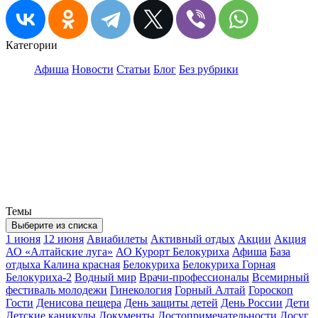
Категории
Афиша
Новости
Статьи
Блог
Без рубрики
Темы
Выберите из списка
1 июня
12 июня
Авиабилеты
Активный отдых
Акции
Акция
АО «Алтайские луга»
АО Курорт Белокуриха
Афиша
База
отдыха Калина красная
Белокуриха
Белокуриха Горная
Белокуриха-2
Водный мир
Врачи-профессионалы
Всемирный
фестиваль молодежи
Гинекология
Горный Алтай
Гороскоп
Гости
Денисова пещера
День защиты детей
День России
Дети
Детские каникулы
Документы
Достопримечательности
Досуг