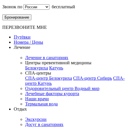
Звонок по
бесплатный
Бронирование
ПЕРЕЗВОНИТЕ МНЕ
Путёвки
Номера / Цены
Лечение
Лечение в санаториях
Центры превентивной медицины
Белокуриха
Катунь
СПА-центры
СПА-центр Белокуриха
СПА-центр Сибирь
СПА-
центр Катунь
Оздоровительный центр Водный мир
Лечебные факторы курорта
Наши врачи
Термальная вода
Отдых
Экскурсии
Досуг в санаториях