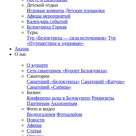
Детский отдых
Игровые комнаты
Детские площадки
Афиша мероприятий
Календарь событий
Белокуриха Горная
Туры
Тур «Белокуриха — сила источников»
Тур
«Путешествие к здоровью»
Акции
О нас
О курорте
Сеть санаториев «Курорт Белокуриха»
Санатории
Санаторий «Белокуриха»
Санаторий «Катунь»
Санаторий «Сибирь»
Бизнес
Конференц-залы в Белокурихе
Реквизиты
Партнерам
Акционерам
Фото и видео
Видеогалерея
Фотоальбом
Новости
Афиша
Статьи