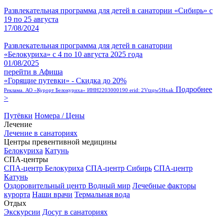
Развлекательная программа для детей в санатории «Сибирь» с
19 по 25 августа
17/08/2024
Развлекательная программа для детей в санатории
«Белокуриха» с 4 по 10 августа 2025 года
01/08/2025
перейти в Афиша
«Горящие путевки» - Скидка до 20%
Подробнее
Реклама. АО «Курорт Белокуриха» ИНН2203000190 erid: 2Vtzqw5Hxak
>
Путёвки
Номера / Цены
Лечение
Лечение в санаториях
Центры превентивной медицины
Белокуриха
Катунь
СПА-центры
СПА-центр Белокуриха
СПА-центр Сибирь
СПА-центр
Катунь
Оздоровительный центр Водный мир
Лечебные факторы
курорта
Наши врачи
Термальная вода
Отдых
Экскурсии
Досуг в санаториях