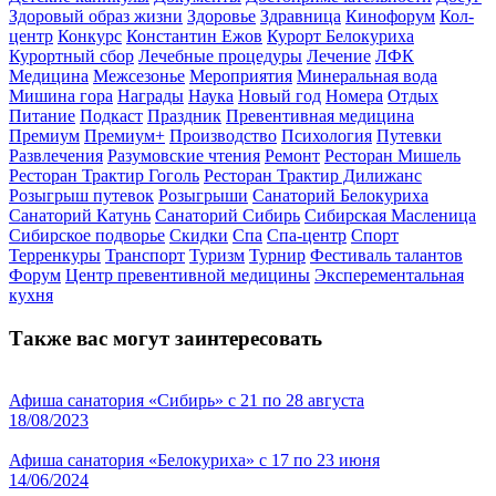
Здоровый образ жизни
Здоровье
Здравница
Кинофорум
Кол-
центр
Конкурс
Константин Ежов
Курорт Белокуриха
Курортный сбор
Лечебные процедуры
Лечение
ЛФК
Медицина
Межсезонье
Мероприятия
Минеральная вода
Мишина гора
Награды
Наука
Новый год
Номера
Отдых
Питание
Подкаст
Праздник
Превентивная медицина
Премиум
Премиум+
Производство
Психология
Путевки
Развлечения
Разумовские чтения
Ремонт
Ресторан Мишель
Ресторан Трактир Гоголь
Ресторан Трактир Дилижанс
Розыгрыш путевок
Розыгрыши
Санаторий Белокуриха
Санаторий Катунь
Санаторий Сибирь
Сибирская Масленица
Сибирское подворье
Скидки
Спа
Спа-центр
Спорт
Терренкуры
Транспорт
Туризм
Турнир
Фестиваль талантов
Форум
Центр превентивной медицины
Эксперементальная
кухня
Также вас могут заинтересовать
Афиша санатория «Сибирь» с 21 по 28 августа
18/08/2023
Афиша санатория «Белокуриха» с 17 по 23 июня
14/06/2024