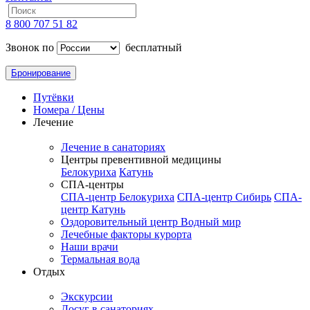
8 800 707 51 82
Звонок по
бесплатный
Бронирование
Путёвки
Номера / Цены
Лечение
Лечение в санаториях
Центры превентивной медицины
Белокуриха
Катунь
СПА-центры
СПА-центр Белокуриха
СПА-центр Сибирь
СПА-
центр Катунь
Оздоровительный центр Водный мир
Лечебные факторы курорта
Наши врачи
Термальная вода
Отдых
Экскурсии
Досуг в санаториях