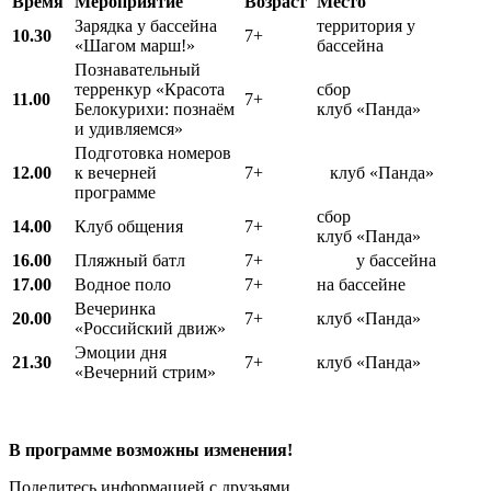
Время
Мероприятие
Возраст
Место
Зарядка у бассейна
территория у
10.30
7+
«Шагом марш!»
бассейна
Познавательный
терренкур «Красота
сбор
11.00
7+
Белокурихи: познаём
клуб «Панда»
и удивляемся»
Подготовка номеров
12.00
к вечерней
7+
клуб «Панда»
программе
сбор
14.00
Клуб общения
7+
клуб «Панда»
16.00
Пляжный батл
7+
у бассейна
17.00
Водное поло
7+
на бассейне
Вечеринка
20.00
7+
клуб «Панда»
«Российский движ»
Эмоции дня
21.30
7+
клуб «Панда»
«Вечерний стрим»
В программе возможны изменения!
Поделитесь информацией с друзьями