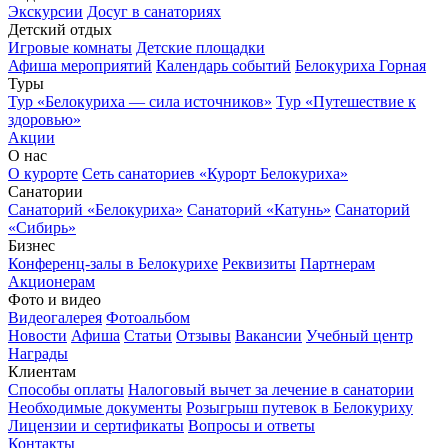
Экскурсии
Досуг в санаториях
Детский отдых
Игровые комнаты
Детские площадки
Афиша мероприятий
Календарь событий
Белокуриха Горная
Туры
Тур «Белокуриха — сила источников»
Тур «Путешествие к
здоровью»
Акции
О нас
О курорте
Сеть санаториев «Курорт Белокуриха»
Санатории
Санаторий «Белокуриха»
Санаторий «Катунь»
Санаторий
«Сибирь»
Бизнес
Конференц-залы в Белокурихе
Реквизиты
Партнерам
Акционерам
Фото и видео
Видеогалерея
Фотоальбом
Новости
Афиша
Статьи
Отзывы
Вакансии
Учебный центр
Награды
Клиентам
Способы оплаты
Налоговый вычет за лечение в санатории
Необходимые документы
Розыгрыш путевок в Белокуриху
Лицензии и сертификаты
Вопросы и ответы
Контакты