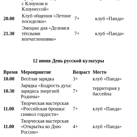
с Клоуном и
Клоунессой»
Клуб общения «Летние
20.00
7+
клуб «Панда»
посиделки»
Эмоции дня «Делимся
21.30
тёплыми
7+
клуб «Панда»
впечатлениями»
12 июня
День русской культуры
Время
Мероприятие
Возраст
Место
10.00
Весёлая зарядка
3+
клуб «Панда»
Зарядка «Бодрость духа:
территория у
10.30
зарядись энергией
7+
бассейна
Родины»
Творческая мастерская
11.00
«Российская брошка:
7+
клуб «Панда»
символ гордости»
Творческая мастерская
11.00
«Открытка ко Дню
4+
клуб «Панда»
России»