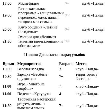
17.00
Мультфильм
7+
клуб «Панда»
Развлекательная
программа «Танцевальный
19.00
7+
клуб «Панда»
переполох: мама, папа, я –
танцпол моя семья!»
Клуб общения «Летние
20.00
7+
клуб «Панда»
посиделки»
Эмоции дня «Делимся
21.30
тёплыми впечатлениями и
7+
клуб «Панда»
обнимаемся»
11 июня
День смеха: парад улыбок
Время
Мероприятие
Возраст
Место
10.00
Весёлая зарядка
3+
клуб «Панда»
Зарядка «Весёлые
территория у
10.30
7+
пружинки»
бассейна
Игра «Много не
11.00
7+
клуб «Панда»
соврёшь»
11.00
Поделка «Кукуруза»
4+
клуб «Панда»
Творческая мастерская:
рисуем, лепим и
11:30
7+
клуб «Панда»
вырезаем самых