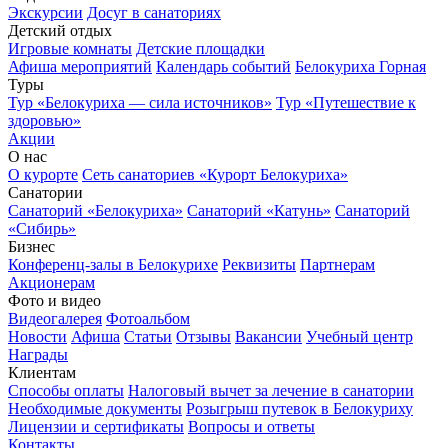
Экскурсии
Досуг в санаториях
Детский отдых
Игровые комнаты
Детские площадки
Афиша мероприятий
Календарь событий
Белокуриха Горная
Туры
Тур «Белокуриха — сила источников»
Тур «Путешествие к
здоровью»
Акции
О нас
О курорте
Сеть санаториев «Курорт Белокуриха»
Санатории
Санаторий «Белокуриха»
Санаторий «Катунь»
Санаторий
«Сибирь»
Бизнес
Конференц-залы в Белокурихе
Реквизиты
Партнерам
Акционерам
Фото и видео
Видеогалерея
Фотоальбом
Новости
Афиша
Статьи
Отзывы
Вакансии
Учебный центр
Награды
Клиентам
Способы оплаты
Налоговый вычет за лечение в санатории
Необходимые документы
Розыгрыш путевок в Белокуриху
Лицензии и сертификаты
Вопросы и ответы
Контакты