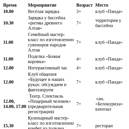
Время
Мероприятие
Возраст
Место
10.00
Весёлая зарядка
3+
клуб «Панда»
Зарядка у бассейна
территория у
10.30
«ритмы древнего
7+
бассейна
Алтая»
Семейный мастер-
класс по изготовлению
11.00
7+
клуб «Панда»
сувениров народов
Алтая
Поделка «Божья
11.00
4+
клуб «Панда»
коровка»
12.00
Интерактивный час
4+
клуб «Панда»
Клуб общения
«Будущее в наших
12.00
7+
клуб «Панда»
руках: обсуждаем и
фантазируем
Театр. Спектакль
сан.
12.00,
«Пещерный человек»
7+
«Белокуриха»
14.00,
17.00
(предварительная
кинозал
регистрация)
Кулинарный мастер-
класс по изготовлению
15.30
7+
ресторан
конфет из толкана