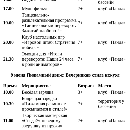
бассейн
17.00
Мультфильм
7+
клуб «Панда»
Танцевально-
развлекательная программа
19.00
7+
клуб «Панда»
«Танцевальный переворот:
Зажигай наоборот!»
Клуб настольных игр
20.00
«Игровой штаб: Стратегия
7+
клуб «Панда»
победы»
Эмоции дня «Итоги
21.30
переворота: Наши 24 часа
7+
клуб «Панда»
в роли аниматоров»
9 июня
Пижамный движ: Вечеринкав стиле кэжуэл
Время
Мероприятие
Возраст
Место
10.00
Весёлая зарядка
3+
клуб «Панда»
Бодрящая зарядка
территория у
10.30
«Пижамная разминка:
7+
бассейна
просыпаемся в стиле!»
Творческая мастерская
11.00
«Создаём неведому
7+
клуб «Панда»
зверушку из пряжи»