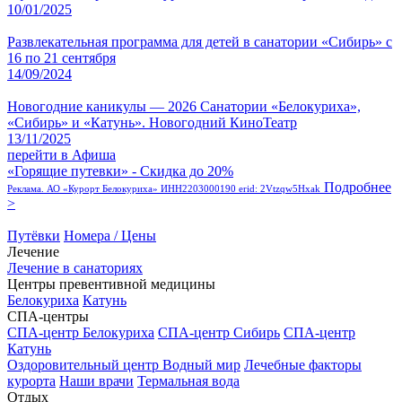
10/01/2025
Развлекательная программа для детей в санатории «Сибирь» с
16 по 21 сентября
14/09/2024
Новогодние каникулы — 2026 Санатории «Белокуриха»,
«Сибирь» и «Катунь». Новогодний КиноТеатр
13/11/2025
перейти в Афиша
«Горящие путевки» - Скидка до 20%
Подробнее
Реклама. АО «Курорт Белокуриха» ИНН2203000190 erid: 2Vtzqw5Hxak
>
Путёвки
Номера / Цены
Лечение
Лечение в санаториях
Центры превентивной медицины
Белокуриха
Катунь
СПА-центры
СПА-центр Белокуриха
СПА-центр Сибирь
СПА-центр
Катунь
Оздоровительный центр Водный мир
Лечебные факторы
курорта
Наши врачи
Термальная вода
Отдых