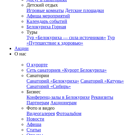
Детский отдых
Игровые комнаты
Детские площадки
Афиша мероприятий
Календарь событий
Белокуриха Горная
Туры
Тур «Белокуриха — сила источников»
Тур
«Путешествие к здоровью»
Акции
О нас
О курорте
Сеть санаториев «Курорт Белокуриха»
Санатории
Санаторий «Белокуриха»
Санаторий «Катунь»
Санаторий «Сибирь»
Бизнес
Конференц-залы в Белокурихе
Реквизиты
Партнерам
Акционерам
Фото и видео
Видеогалерея
Фотоальбом
Новости
Афиша
Статьи