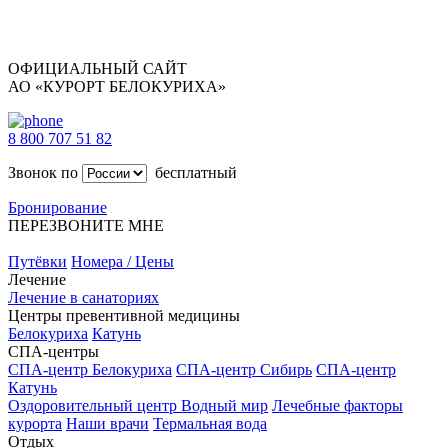
ОФИЦИАЛЬНЫЙ САЙТ
АО «КУРОРТ БЕЛОКУРИХА»
8 800 707 51 82
Звонок по
бесплатный
Бронирование
ПЕРЕЗВОНИТЕ МНЕ
Путёвки
Номера / Цены
Лечение
Лечение в санаториях
Центры превентивной медицины
Белокуриха
Катунь
СПА-центры
СПА-центр Белокуриха
СПА-центр Сибирь
СПА-центр
Катунь
Оздоровительный центр Водный мир
Лечебные факторы
курорта
Наши врачи
Термальная вода
Отдых