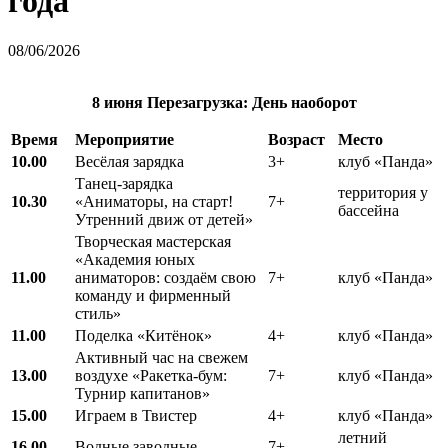
года
08/06/2026
8 июня
Перезагрузка: День наоборот
Время
Мероприятие
Возраст
Место
10.00
Весёлая зарядка
3+
клуб «Панда»
Танец-зарядка
территория у
10.30
«Аниматоры, на старт!
7+
бассейна
Утренний движ от детей»
Творческая мастерская
«Академия юных
11.00
аниматоров: создаём свою
7+
клуб «Панда»
команду и фирменный
стиль»
11.00
Поделка «Китёнок»
4+
клуб «Панда»
Активный час на свежем
13.00
воздухе «Ракетка-бум:
7+
клуб «Панда»
Турнир капитанов»
15.00
Играем в Твистер
4+
клуб «Панда»
летний
16.00
Водные заводные
7+