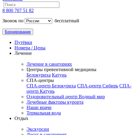
8 800 707 51 82
Звонок по
бесплатный
Бронирование
Путёвки
Номера / Цены
Лечение
Лечение в санаториях
Центры превентивной медицины
Белокуриха
Катунь
СПА-центры
СПА-центр Белокуриха
СПА-центр Сибирь
СПА-
центр Катунь
Оздоровительный центр Водный мир
Лечебные факторы курорта
Наши врачи
Термальная вода
Отдых
Экскурсии
Досуг в санаториях