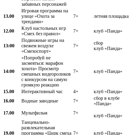
забавных персонажей
Игровая программа на
13.00
улице «Охота за
7+
летняя площадка
трендами»
Клуб настольных игр
12.00
7+
клуб «Панда»
«Смех без правил»
Подвижные игры на
сбор
13:00
свежем воздухе
7+
клуб «Панда»
«Смехоспорт»
«Попробуй не
засмеяться: марафон
хохота» Просмотр
14:00
7+
клуб «Панда»
смешных видеороликов
с конкурсом на самую
громкую реакцию
15.00
Интерактивный час
4+
клуб «Панда»
сбор в клубе
16.00
Водные заводные
7+
«Панда»
17.00
Мультфильм
7+
клуб «Панда»
Танцевально-
развлекательная
19.00
программа «Цирк смеха
7+
клуб «Панда»