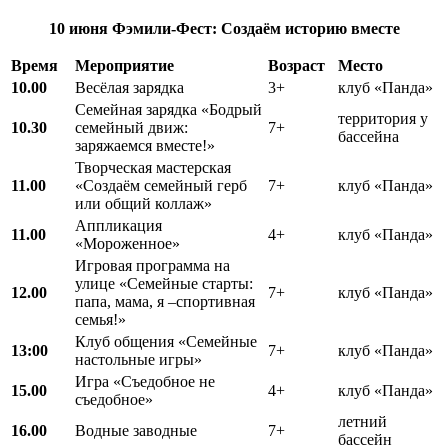
10 июня
Фэмили-Фест: Создаём историю вместе
Время
Мероприятие
Возраст
Место
10.00
Весёлая зарядка
3+
клуб «Панда»
Семейная зарядка «Бодрый
территория у
10.30
семейный движ:
7+
бассейна
заряжаемся вместе!»
Творческая мастерская
11.00
«Создаём семейный герб
7+
клуб «Панда»
или общий коллаж»
Аппликация
11.00
4+
клуб «Панда»
«Мороженное»
Игровая программа на
улице «Семейные старты:
12.00
7+
клуб «Панда»
папа, мама, я –спортивная
семья!»
Клуб общения «Семейные
13:00
7+
клуб «Панда»
настольные игры»
Игра «Съедобное не
15.00
4+
клуб «Панда»
съедобное»
летний
16.00
Водные заводные
7+
бассейн