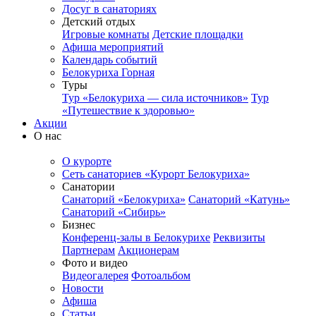
Досуг в санаториях
Детский отдых
Игровые комнаты
Детские площадки
Афиша мероприятий
Календарь событий
Белокуриха Горная
Туры
Тур «Белокуриха — сила источников»
Тур
«Путешествие к здоровью»
Акции
О нас
О курорте
Сеть санаториев «Курорт Белокуриха»
Санатории
Санаторий «Белокуриха»
Санаторий «Катунь»
Санаторий «Сибирь»
Бизнес
Конференц-залы в Белокурихе
Реквизиты
Партнерам
Акционерам
Фото и видео
Видеогалерея
Фотоальбом
Новости
Афиша
Статьи