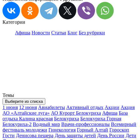
Категории
Афиша
Новости
Статьи
Блог
Без рубрики
Темы
Выберите из списка
1 июня
12 июня
Авиабилеты
Активный отдых
Акции
Акция
АО «Алтайские луга»
АО Курорт Белокуриха
Афиша
База
отдыха Калина красная
Белокуриха
Белокуриха Горная
Белокуриха-2
Водный мир
Врачи-профессионалы
Всемирный
фестиваль молодежи
Гинекология
Горный Алтай
Гороскоп
Гости
Денисова пещера
День защиты детей
День России
Дети