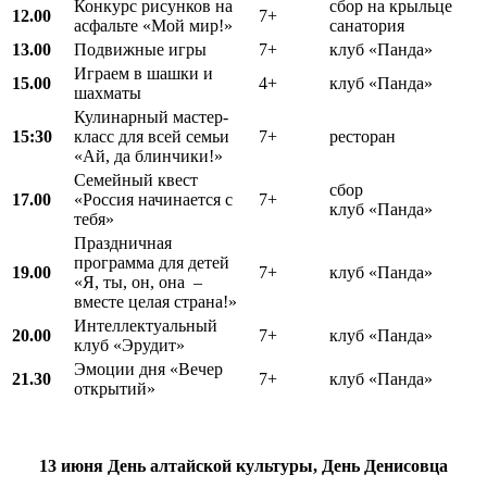
Конкурс рисунков на
сбор на крыльце
12.00
7+
асфальте «Мой мир!»
санатория
13.00
Подвижные игры
7+
клуб «Панда»
Играем в шашки и
15.00
4+
клуб «Панда»
шахматы
Кулинарный мастер-
15:30
класс для всей семьи
7+
ресторан
«Ай, да блинчики!»
Семейный квест
сбор
17.00
«Россия начинается с
7+
клуб «Панда»
тебя»
Праздничная
программа для детей
19.00
7+
клуб «Панда»
«Я, ты, он, она –
вместе целая страна!»
Интеллектуальный
20.00
7+
клуб «Панда»
клуб «Эрудит»
Эмоции дня «Вечер
21.30
7+
клуб «Панда»
открытий»
13 июня
День алтайской культуры,
День Денисовца