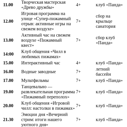
Творческая мастерская
11.00
4+
клуб «Панда»
«Древо дружбы»
Игровая программа на
сбор на
улице «Супер-пижамный
12.00
7+
крыльце
отрыв: активные игры на
санатория
свежем воздухе»
Активный час на свежем
сбор клуб
13.00
воздухе «Пижамный
7+
«Панда»
квест»
Клуб общения «Чилл в
14:00
любимых пижамах»
15.00
Интерактивный час
4+
клуб «Панда»
летний
16.00
Водные заводные
7+
бассейн
17.00
Мультфильмы
7+
клуб «Панда»
Танцевально —
19.00
развлекательная программа
7+
клуб «Панда»
«Пижамный переполох»
Клуб общения «Игровой
20.00
7+
клуб «Панда»
чилл: настолки в пижамах»
Эмоции дня «Вечерний
21.30
стрим: итоги нашего
7+
клуб «Панда»
уютного дня»