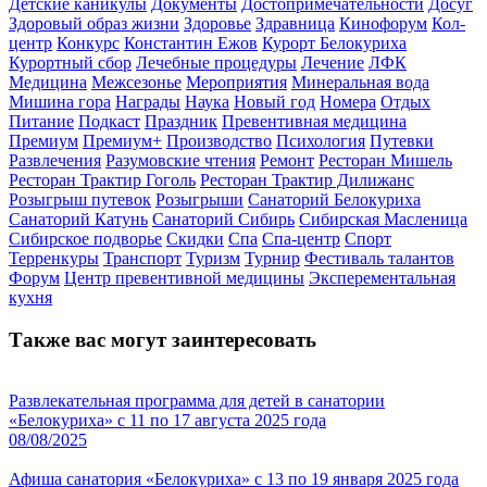
Детские каникулы
Документы
Достопримечательности
Досуг
Здоровый образ жизни
Здоровье
Здравница
Кинофорум
Кол-
центр
Конкурс
Константин Ежов
Курорт Белокуриха
Курортный сбор
Лечебные процедуры
Лечение
ЛФК
Медицина
Межсезонье
Мероприятия
Минеральная вода
Мишина гора
Награды
Наука
Новый год
Номера
Отдых
Питание
Подкаст
Праздник
Превентивная медицина
Премиум
Премиум+
Производство
Психология
Путевки
Развлечения
Разумовские чтения
Ремонт
Ресторан Мишель
Ресторан Трактир Гоголь
Ресторан Трактир Дилижанс
Розыгрыш путевок
Розыгрыши
Санаторий Белокуриха
Санаторий Катунь
Санаторий Сибирь
Сибирская Масленица
Сибирское подворье
Скидки
Спа
Спа-центр
Спорт
Терренкуры
Транспорт
Туризм
Турнир
Фестиваль талантов
Форум
Центр превентивной медицины
Эксперементальная
кухня
Также вас могут заинтересовать
Развлекательная программа для детей в санатории
«Белокуриха» с 11 по 17 августа 2025 года
08/08/2025
Афиша санатория «Белокуриха» с 13 по 19 января 2025 года