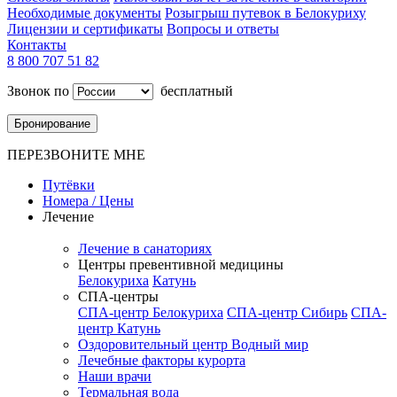
Необходимые документы
Розыгрыш путевок в Белокуриху
Лицензии и сертификаты
Вопросы и ответы
Контакты
8 800 707 51 82
Звонок по
бесплатный
Бронирование
ПЕРЕЗВОНИТЕ МНЕ
Путёвки
Номера / Цены
Лечение
Лечение в санаториях
Центры превентивной медицины
Белокуриха
Катунь
СПА-центры
СПА-центр Белокуриха
СПА-центр Сибирь
СПА-
центр Катунь
Оздоровительный центр Водный мир
Лечебные факторы курорта
Наши врачи
Термальная вода