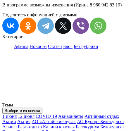
В программе возможны изменения (Ирина 8 960 942 83 19)
Поделитесь информацией с друзьями
Категории
Афиша
Новости
Статьи
Блог
Без рубрики
Темы
Выберите из списка
1 июня
12 июня
COVID-19
Авиабилеты
Активный отдых
Акции
Акция
АО «Алтайские луга»
АО Курорт Белокуриха
Афиша
База отдыха Калина красная
Белокуриха
Белокуриха