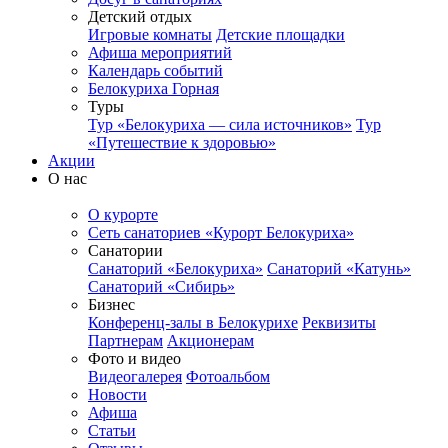
Детский отдых
Игровые комнаты
Детские площадки
Афиша мероприятий
Календарь событий
Белокуриха Горная
Туры
Тур «Белокуриха — сила источников»
Тур
«Путешествие к здоровью»
Акции
О нас
О курорте
Сеть санаториев «Курорт Белокуриха»
Санатории
Санаторий «Белокуриха»
Санаторий «Катунь»
Санаторий «Сибирь»
Бизнес
Конференц-залы в Белокурихе
Реквизиты
Партнерам
Акционерам
Фото и видео
Видеогалерея
Фотоальбом
Новости
Афиша
Статьи