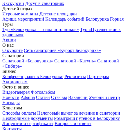
Экскурсии
Досуг в санаториях
Детский отдых
Игровые комнаты
Детские площадки
Афиша мероприятий
Календарь событий
Белокуриха Горная
Туры
Тур «Белокуриха — сила источников»
Тур «Путешествие к
здоровью»
Акции
О нас
О курорте
Сеть санаториев «Курорт Белокуриха»
Санатории
Санаторий «Белокуриха»
Санаторий «Катунь»
Санаторий
«Сибирь»
Бизнес
Конференц-залы в Белокурихе
Реквизиты
Партнерам
Акционерам
Фото и видео
Видеогалерея
Фотоальбом
Новости
Афиша
Статьи
Отзывы
Вакансии
Учебный центр
Награды
Клиентам
Способы оплаты
Налоговый вычет за лечение в санатории
Необходимые документы
Розыгрыш путевок в Белокуриху
Лицензии и сертификаты
Вопросы и ответы
Контакты