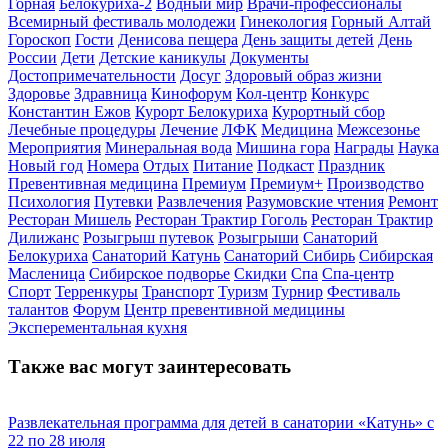
Горная
Белокуриха-2
Водный мир
Врачи-профессионалы
Всемирный фестиваль молодежи
Гинекология
Горный Алтай
Гороскоп
Гости
Денисова пещера
День защиты детей
День
России
Дети
Детские каникулы
Документы
Достопримечательности
Досуг
Здоровый образ жизни
Здоровье
Здравница
Кинофорум
Кол-центр
Конкурс
Константин Ежов
Курорт Белокуриха
Курортный сбор
Лечебные процедуры
Лечение
ЛФК
Медицина
Межсезонье
Мероприятия
Минеральная вода
Мишина гора
Награды
Наука
Новый год
Номера
Отдых
Питание
Подкаст
Праздник
Превентивная медицина
Премиум
Премиум+
Производство
Психология
Путевки
Развлечения
Разумовские чтения
Ремонт
Ресторан Мишель
Ресторан Трактир Гоголь
Ресторан Трактир
Дилижанс
Розыгрыш путевок
Розыгрыши
Санаторий
Белокуриха
Санаторий Катунь
Санаторий Сибирь
Сибирская
Масленица
Сибирское подворье
Скидки
Спа
Спа-центр
Спорт
Терренкуры
Транспорт
Туризм
Турнир
Фестиваль
талантов
Форум
Центр превентивной медицины
Эксперементальная кухня
Также вас могут заинтересовать
Развлекательная программа для детей в санатории «Катунь» с
22 по 28 июля