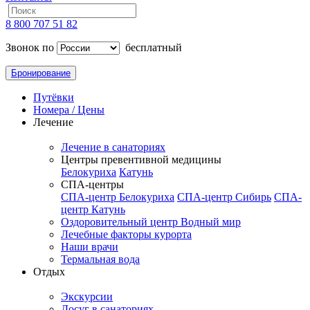
8 800 707 51 82
Звонок по
бесплатный
Бронирование
Путёвки
Номера / Цены
Лечение
Лечение в санаториях
Центры превентивной медицины
Белокуриха
Катунь
СПА-центры
СПА-центр Белокуриха
СПА-центр Сибирь
СПА-
центр Катунь
Оздоровительный центр Водный мир
Лечебные факторы курорта
Наши врачи
Термальная вода
Отдых
Экскурсии
Досуг в санаториях