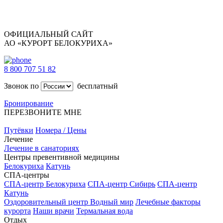
ОФИЦИАЛЬНЫЙ САЙТ
АО «КУРОРТ БЕЛОКУРИХА»
8 800 707 51 82
Звонок по
бесплатный
Бронирование
ПЕРЕЗВОНИТЕ МНЕ
Путёвки
Номера / Цены
Лечение
Лечение в санаториях
Центры превентивной медицины
Белокуриха
Катунь
СПА-центры
СПА-центр Белокуриха
СПА-центр Сибирь
СПА-центр
Катунь
Оздоровительный центр Водный мир
Лечебные факторы
курорта
Наши врачи
Термальная вода
Отдых