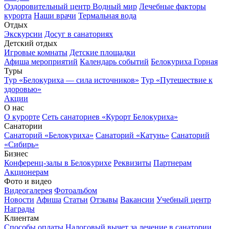
Оздоровительный центр Водный мир
Лечебные факторы
курорта
Наши врачи
Термальная вода
Отдых
Экскурсии
Досуг в санаториях
Детский отдых
Игровые комнаты
Детские площадки
Афиша мероприятий
Календарь событий
Белокуриха Горная
Туры
Тур «Белокуриха — сила источников»
Тур «Путешествие к
здоровью»
Акции
О нас
О курорте
Сеть санаториев «Курорт Белокуриха»
Санатории
Санаторий «Белокуриха»
Санаторий «Катунь»
Санаторий
«Сибирь»
Бизнес
Конференц-залы в Белокурихе
Реквизиты
Партнерам
Акционерам
Фото и видео
Видеогалерея
Фотоальбом
Новости
Афиша
Статьи
Отзывы
Вакансии
Учебный центр
Награды
Клиентам
Способы оплаты
Налоговый вычет за лечение в санатории