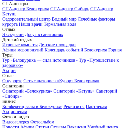
СПА-центры
СПА-центр Белокуриха
СПА-центр Сибирь
СПА-центр
Катунь
Оздоровительный центр Водный мир
Лечебные факторы
курорта
Наши врачи
Термальная вода
Отдых
Экскурсии
Досуг в санаториях
Детский отдых
Игровые комнаты
Детские площадки
Афиша мероприятий
Календарь событий
Белокуриха Горная
Туры
Тур «Белокуриха — сила источников»
Тур «Путешествие к
здоровью»
Акции
О нас
О курорте
Сеть санаториев «Курорт Белокуриха»
Санатории
Санаторий «Белокуриха»
Санаторий «Катунь»
Санаторий
«Сибирь»
Бизнес
Конференц-залы в Белокурихе
Реквизиты
Партнерам
Акционерам
Фото и видео
Видеогалерея
Фотоальбом
Новости
Афиша
Статьи
Отзывы
Вакансии
Учебный центр