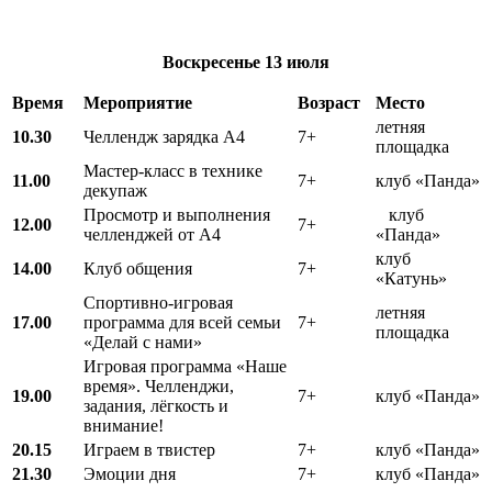
Воскресенье
13 июля
Время
Мероприятие
Возраст
Место
летняя
10.30
Челлендж зарядка А4
7+
площадка
Мастер-класс в технике
11.00
7+
клуб «Панда»
декупаж
Просмотр и выполнения
клуб
12.00
7+
челленджей от А4
«Панда»
клуб
14.00
Клуб общения
7+
«Катунь»
Спортивно-игровая
летняя
17.00
программа для всей семьи
7+
площадка
«Делай с нами»
Игровая программа «Наше
время». Челленджи,
19.00
7+
клуб «Панда»
задания, лёгкость и
внимание!
20.15
Играем в твистер
7+
клуб «Панда»
21.30
Эмоции дня
7+
клуб «Панда»