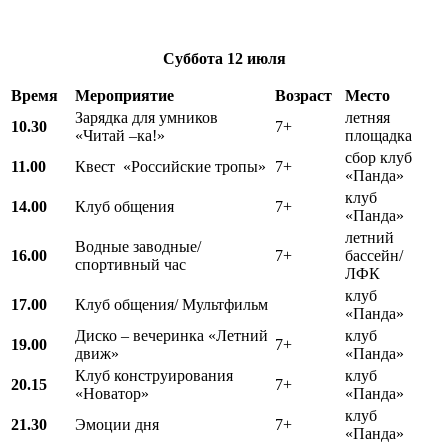
Суббота
12 июля
Время
Мероприятие
Возраст
Место
Зарядка для умников
летняя
10.30
7+
«Читай –ка!»
площадка
сбор клуб
11.00
Квест «Российские тропы»
7+
«Панда»
клуб
14.00
Клуб общения
7+
«Панда»
летний
Водные заводные/
16.00
7+
бассейн/
спортивный час
ЛФК
клуб
17.00
Клуб общения/ Мультфильм
«Панда»
Диско – вечеринка «Летний
клуб
19.00
7+
движ»
«Панда»
Клуб конструирования
клуб
20.15
7+
«Новатор»
«Панда»
клуб
21.30
Эмоции дня
7+
«Панда»