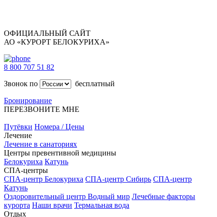
ОФИЦИАЛЬНЫЙ САЙТ
АО «КУРОРТ БЕЛОКУРИХА»
8 800 707 51 82
Звонок по
бесплатный
Бронирование
ПЕРЕЗВОНИТЕ МНЕ
Путёвки
Номера / Цены
Лечение
Лечение в санаториях
Центры превентивной медицины
Белокуриха
Катунь
СПА-центры
СПА-центр Белокуриха
СПА-центр Сибирь
СПА-центр
Катунь
Оздоровительный центр Водный мир
Лечебные факторы
курорта
Наши врачи
Термальная вода
Отдых