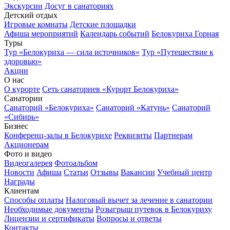
Экскурсии
Досуг в санаториях
Детский отдых
Игровые комнаты
Детские площадки
Афиша мероприятий
Календарь событий
Белокуриха Горная
Туры
Тур «Белокуриха — сила источников»
Тур «Путешествие к
здоровью»
Акции
О нас
О курорте
Сеть санаториев «Курорт Белокуриха»
Санатории
Санаторий «Белокуриха»
Санаторий «Катунь»
Санаторий
«Сибирь»
Бизнес
Конференц-залы в Белокурихе
Реквизиты
Партнерам
Акционерам
Фото и видео
Видеогалерея
Фотоальбом
Новости
Афиша
Статьи
Отзывы
Вакансии
Учебный центр
Награды
Клиентам
Способы оплаты
Налоговый вычет за лечение в санатории
Необходимые документы
Розыгрыш путевок в Белокуриху
Лицензии и сертификаты
Вопросы и ответы
Контакты