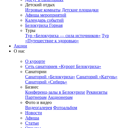
Детский отдых
Игровые комнаты
Детские площадки
Афиша мероприятий
Календарь событий
Белокуриха Горная
Туры
Тур «Белокуриха — сила источников»
Тур
«Путешествие к здоровью»
Акции
О нас
О курорте
Сеть санаториев «Курорт Белокуриха»
Санатории
Санаторий «Белокуриха»
Санаторий «Катунь»
Санаторий «Сибирь»
Бизнес
Конференц-залы в Белокурихе
Реквизиты
Партнерам
Акционерам
Фото и видео
Видеогалерея
Фотоальбом
Новости
Афиша
Статьи