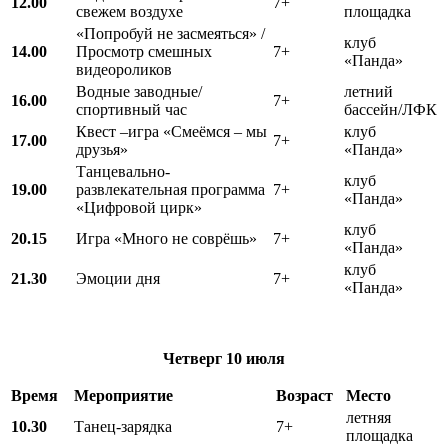
12.00
7+
свежем воздухе
площадка
«Попробуй не засмеяться» /
клуб
14.00
Просмотр смешных
7+
«Панда»
видеороликов
Водные заводные/
летний
16.00
7+
спортивный час
бассейн/ЛФК
Квест –игра «Смеёмся – мы
клуб
17.00
7+
друзья»
«Панда»
Танцевально-
клуб
19.00
развлекательная программа
7+
«Панда»
«Цифровой цирк»
клуб
20.15
Игра «Много не соврёшь»
7+
«Панда»
клуб
21.30
Эмоции дня
7+
«Панда»
Четверг
10 июля
Время
Мероприятие
Возраст
Место
летняя
10.30
Танец-зарядка
7+
площадка