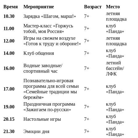
Время
Мероприятие
Возраст
Место
летняя
10.30
Зарядка «Шагом, марш!»
7+
площадка
Мастер-класс «Горжусь
клуб
11.00
7+
тобой, моя Россия»
«Панда»
Игры на свежем воздухе
летняя
12.00
7+
«Готов к труду и обороне!»
площадка
клуб
14.00
Клуб общения
7+
«Панда»
летний
Водные заводные/
16.00
7+
бассейн/
спортивный час
ЛФК
Познавательно-игровая
программа для всей семьи
клуб
17.00
7+
«Семейные традиции мы
«Панда»
бережём»
Праздничная программа
клуб
19.00
7+
«Зажигаем по-русски»
«Панда»
клуб
20.15
Настольные игры
7+
«Панда»
клуб
21.30
Эмоции дня
7+
«Панда»