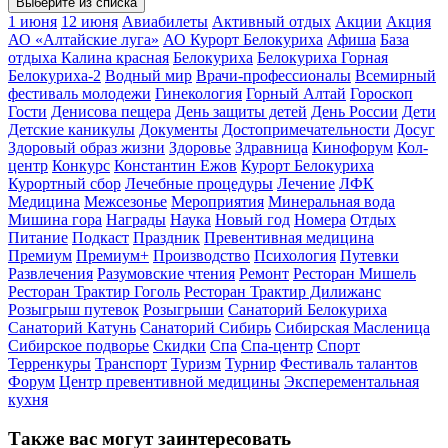
Выберите из списка
1 июня
12 июня
Авиабилеты
Активный отдых
Акции
Акция
АО «Алтайские луга»
АО Курорт Белокуриха
Афиша
База
отдыха Калина красная
Белокуриха
Белокуриха Горная
Белокуриха-2
Водный мир
Врачи-профессионалы
Всемирный
фестиваль молодежи
Гинекология
Горный Алтай
Гороскоп
Гости
Денисова пещера
День защиты детей
День России
Дети
Детские каникулы
Документы
Достопримечательности
Досуг
Здоровый образ жизни
Здоровье
Здравница
Кинофорум
Кол-
центр
Конкурс
Константин Ежов
Курорт Белокуриха
Курортный сбор
Лечебные процедуры
Лечение
ЛФК
Медицина
Межсезонье
Мероприятия
Минеральная вода
Мишина гора
Награды
Наука
Новый год
Номера
Отдых
Питание
Подкаст
Праздник
Превентивная медицина
Премиум
Премиум+
Производство
Психология
Путевки
Развлечения
Разумовские чтения
Ремонт
Ресторан Мишель
Ресторан Трактир Гоголь
Ресторан Трактир Дилижанс
Розыгрыш путевок
Розыгрыши
Санаторий Белокуриха
Санаторий Катунь
Санаторий Сибирь
Сибирская Масленица
Сибирское подворье
Скидки
Спа
Спа-центр
Спорт
Терренкуры
Транспорт
Туризм
Турнир
Фестиваль талантов
Форум
Центр превентивной медицины
Эксперементальная
кухня
Также вас могут заинтересовать