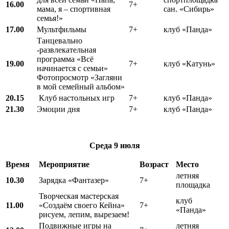
16.00
7+
мама, я – спортивная
сан. «Сибирь»
семья!»
17.00
Мультфильмы
7+
клуб «Панда»
Танцевально
-развлекательная
программа «Всё
19.00
7+
клуб «Катунь»
начинается с семьи»
Фотопросмотр «Загляни
в мой семейный альбом»
20.15
Клуб настольных игр
7+
клуб «Панда»
21.30
Эмоции дня
7+
клуб «Панда»
Среда
9 июля
Время
Мероприятие
Возраст
Место
летняя
10.30
Зарядка «Фантазер»
7+
площадка
Творческая мастерская
клуб
11.00
«Создаём своего Кейна»
7+
«Панда»
рисуем, лепим, вырезаем!
Подвижные игры на
летняя