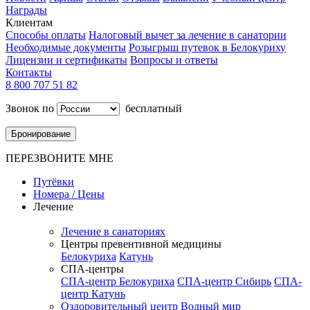
Награды
Клиентам
Способы оплаты
Налоговый вычет за лечение в санатории
Необходимые документы
Розыгрыш путевок в Белокуриху
Лицензии и сертификаты
Вопросы и ответы
Контакты
8 800 707 51 82
Звонок по
бесплатный
Бронирование
ПЕРЕЗВОНИТЕ МНЕ
Путёвки
Номера / Цены
Лечение
Лечение в санаториях
Центры превентивной медицины
Белокуриха
Катунь
СПА-центры
СПА-центр Белокуриха
СПА-центр Сибирь
СПА-
центр Катунь
Оздоровительный центр Водный мир