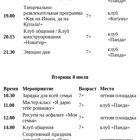
«Панда»
Танцевально-
развлекательная программа
клуб
19.00
7+
«Как на Ивана, да на
«Катунь»
Купала!»
Клуб общения / Клуб
клуб
20.15
конструирования
7+
«Панда»
«Новатор»
клуб
21.30
Эмоции дня
7+
«Панда»
Вторник
8 июля
Время
Мероприятие
Возраст
Место
10.30
Зарядка для всей семьи
7+
летняя площадка
Мастер-класс «Я дарю
11.00
7+
клуб «Панда»
тебе ромашку»
Рисуем на асфальте «Моя
12.00
7+
летняя площадка
семья»
14.00
Клуб общения
7+
клуб «Панда»
Спортивный праздник
для всей семьи «Папа,
спортплощадка