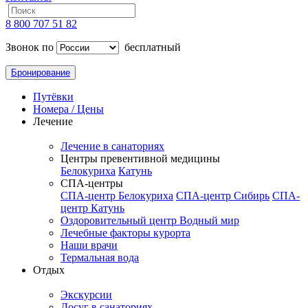
8 800 707 51 82
Звонок по
бесплатный
Бронирование
Путёвки
Номера / Цены
Лечение
Лечение в санаториях
Центры превентивной медицины
Белокуриха
Катунь
СПА-центры
СПА-центр Белокуриха
СПА-центр Сибирь
СПА-
центр Катунь
Оздоровительный центр Водный мир
Лечебные факторы курорта
Наши врачи
Термальная вода
Отдых
Экскурсии
Досуг в санаториях