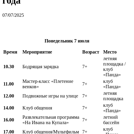
года
07/07/2025
Понедельник
7 июля
Время
Мероприятие
Возраст
Место
летняя
площадка /
10.30
Бодрящая зарядка
7+
клуб
«Панда»
Мастер-класс «Плетение
клуб
11.00
7+
венков»
«Панда»
летняя
12.00
Подвижные игры на улице
7+
площадка
клуб
14.00
Клуб общения
7+
«Панда»
Развлекательная программа
летний
16.00
7+
«На Ивана на Купала»
бассейн
клуб
17.00
Клуб общения/Мультфильм
7+