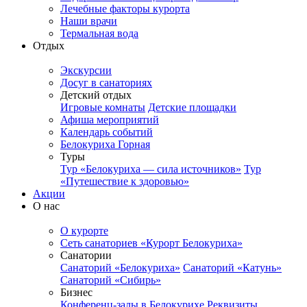
Лечебные факторы курорта
Наши врачи
Термальная вода
Отдых
Экскурсии
Досуг в санаториях
Детский отдых
Игровые комнаты
Детские площадки
Афиша мероприятий
Календарь событий
Белокуриха Горная
Туры
Тур «Белокуриха — сила источников»
Тур
«Путешествие к здоровью»
Акции
О нас
О курорте
Сеть санаториев «Курорт Белокуриха»
Санатории
Санаторий «Белокуриха»
Санаторий «Катунь»
Санаторий «Сибирь»
Бизнес
Конференц-залы в Белокурихе
Реквизиты