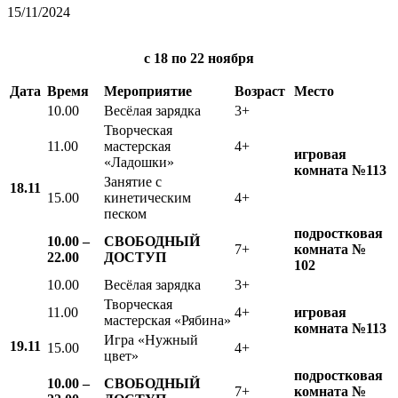
15/11/2024
с 18
по 22 ноября
Дата
Время
Мероприятие
Возраст
Место
10.00
Весёлая зарядка
3+
Творческая
11.00
мастерская
4+
игровая
«Ладошки»
комната №113
Занятие с
18.11
15.00
кинетическим
4+
песком
подростковая
10.00 –
СВОБОДНЫЙ
7+
комната №
22.00
ДОСТУП
102
10.00
Весёлая зарядка
3+
Творческая
11.00
4+
игровая
мастерская «Рябина»
комната №113
Игра «Нужный
19.11
15.00
4+
цвет»
подростковая
10.00 –
СВОБОДНЫЙ
7+
комната №