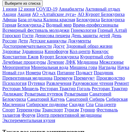
Выберите из списка
1 июня
12 июня
COVID-19
Авиабилеты
Активный отдых
Акции
Акция
АО «Алтайские луга»
АО Курорт Белокуриха
Афиша
База отдыха Калина красная
Белокуриха
Белокуриха
Горная
Белокуриха-2
Водный мир
Врачи-профессионалы
Всемирный фестиваль молодежи
Гинекология
Горный Алтай
Гороскоп
Гости
Денисова пещера
День защиты детей
День
России
Дети
Детские каникулы
Документы
Достопримечательности
Досуг
Здоровый образ жизни
Здоровье
Здравница
Кинофорум
Кол-центр
Конкурс
Константин Ежов
Курорт Белокуриха
Курортный сбор
Лечебные процедуры
Лечение
ЛФК
Медицина
Межсезонье
Мероприятия
Минеральная вода
Мишина гора
Награды
Наука
Новый год
Номера
Отдых
Питание
Подкаст
Праздник
Превентивная медицина
Премиум
Премиум+
Производство
Психология
Путевки
Развлечения
Разумовские чтения
Ремонт
Ресторан Мишель
Ресторан Трактир Гоголь
Ресторан Трактир
Дилижанс
Розыгрыш путевок
Розыгрыши
Санаторий
Белокуриха
Санаторий Катунь
Санаторий Сибирь
Сибирская
Масленица
Сибирское подворье
Скидки
Спа
Спа-центр
Спорт
Терренкуры
Транспорт
Туризм
Турнир
Фестиваль
талантов
Форум
Центр превентивной медицины
Эксперементальная кухня
Также вас могут заинтересовать