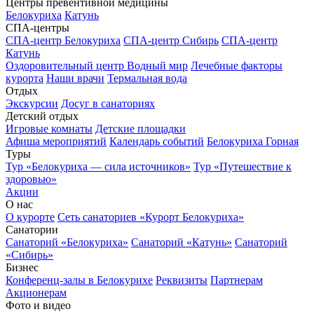
Центры превентивной медицины
Белокуриха
Катунь
СПА-центры
СПА-центр Белокуриха
СПА-центр Сибирь
СПА-центр
Катунь
Оздоровительный центр Водный мир
Лечебные факторы
курорта
Наши врачи
Термальная вода
Отдых
Экскурсии
Досуг в санаториях
Детский отдых
Игровые комнаты
Детские площадки
Афиша мероприятий
Календарь событий
Белокуриха Горная
Туры
Тур «Белокуриха — сила источников»
Тур «Путешествие к
здоровью»
Акции
О нас
О курорте
Сеть санаториев «Курорт Белокуриха»
Санатории
Санаторий «Белокуриха»
Санаторий «Катунь»
Санаторий
«Сибирь»
Бизнес
Конференц-залы в Белокурихе
Реквизиты
Партнерам
Акционерам
Фото и видео