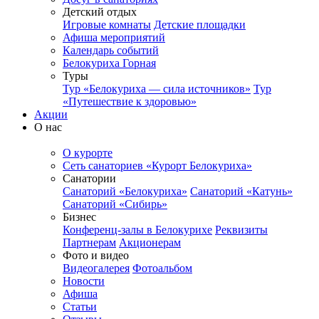
Детский отдых
Игровые комнаты
Детские площадки
Афиша мероприятий
Календарь событий
Белокуриха Горная
Туры
Тур «Белокуриха — сила источников»
Тур
«Путешествие к здоровью»
Акции
О нас
О курорте
Сеть санаториев «Курорт Белокуриха»
Санатории
Санаторий «Белокуриха»
Санаторий «Катунь»
Санаторий «Сибирь»
Бизнес
Конференц-залы в Белокурихе
Реквизиты
Партнерам
Акционерам
Фото и видео
Видеогалерея
Фотоальбом
Новости
Афиша
Статьи