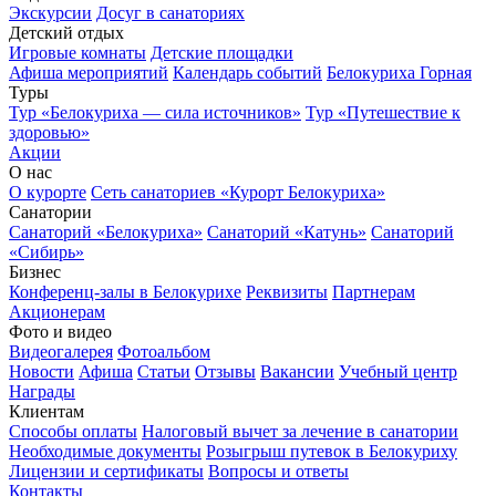
Экскурсии
Досуг в санаториях
Детский отдых
Игровые комнаты
Детские площадки
Афиша мероприятий
Календарь событий
Белокуриха Горная
Туры
Тур «Белокуриха — сила источников»
Тур «Путешествие к
здоровью»
Акции
О нас
О курорте
Сеть санаториев «Курорт Белокуриха»
Санатории
Санаторий «Белокуриха»
Санаторий «Катунь»
Санаторий
«Сибирь»
Бизнес
Конференц-залы в Белокурихе
Реквизиты
Партнерам
Акционерам
Фото и видео
Видеогалерея
Фотоальбом
Новости
Афиша
Статьи
Отзывы
Вакансии
Учебный центр
Награды
Клиентам
Способы оплаты
Налоговый вычет за лечение в санатории
Необходимые документы
Розыгрыш путевок в Белокуриху
Лицензии и сертификаты
Вопросы и ответы
Контакты