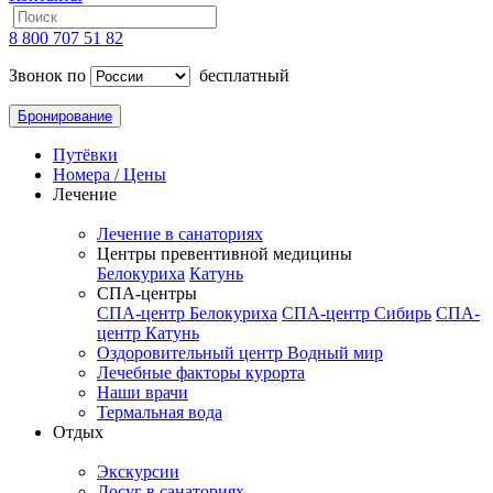
8 800 707 51 82
Звонок по
бесплатный
Бронирование
Путёвки
Номера / Цены
Лечение
Лечение в санаториях
Центры превентивной медицины
Белокуриха
Катунь
СПА-центры
СПА-центр Белокуриха
СПА-центр Сибирь
СПА-
центр Катунь
Оздоровительный центр Водный мир
Лечебные факторы курорта
Наши врачи
Термальная вода
Отдых
Экскурсии
Досуг в санаториях