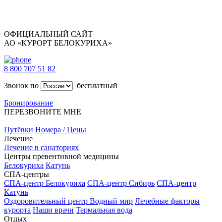
ОФИЦИАЛЬНЫЙ САЙТ
АО «КУРОРТ БЕЛОКУРИХА»
8 800 707 51 82
Звонок по
бесплатный
Бронирование
ПЕРЕЗВОНИТЕ МНЕ
Путёвки
Номера / Цены
Лечение
Лечение в санаториях
Центры превентивной медицины
Белокуриха
Катунь
СПА-центры
СПА-центр Белокуриха
СПА-центр Сибирь
СПА-центр
Катунь
Оздоровительный центр Водный мир
Лечебные факторы
курорта
Наши врачи
Термальная вода
Отдых