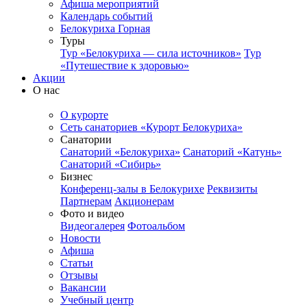
Афиша мероприятий
Календарь событий
Белокуриха Горная
Туры
Тур «Белокуриха — сила источников»
Тур
«Путешествие к здоровью»
Акции
О нас
О курорте
Сеть санаториев «Курорт Белокуриха»
Санатории
Санаторий «Белокуриха»
Санаторий «Катунь»
Санаторий «Сибирь»
Бизнес
Конференц-залы в Белокурихе
Реквизиты
Партнерам
Акционерам
Фото и видео
Видеогалерея
Фотоальбом
Новости
Афиша
Статьи
Отзывы
Вакансии
Учебный центр