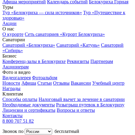
Афиша мероприятий
Календарь событий
Белокуриха Горная
Туры
Тур «Белокуриха — сила источников»
Тур «Путешествие к
здоровью»
Акции
О нас
О курорте
Сеть санаториев «Курорт Белокуриха»
Санатории
Санаторий «Белокуриха»
Санаторий «Катунь»
Санаторий
«Сибирь»
Бизнес
Конференц-залы в Белокурихе
Реквизиты
Партнерам
Акционерам
Фото и видео
Видеогалерея
Фотоальбом
Новости
Афиша
Статьи
Отзывы
Вакансии
Учебный центр
Награды
Клиентам
Способы оплаты
Налоговый вычет за лечение в санатории
Необходимые документы
Розыгрыш путевок в Белокуриху
Лицензии и сертификаты
Вопросы и ответы
Контакты
8 800 707 51 82
Звонок по
бесплатный