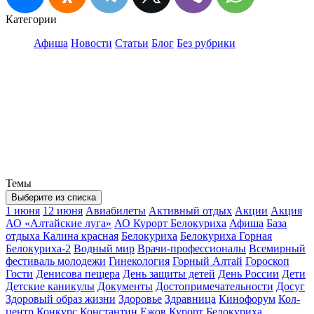
Категории
Афиша
Новости
Статьи
Блог
Без рубрики
Темы
Выберите из списка
1 июня
12 июня
Авиабилеты
Активный отдых
Акции
Акция
АО «Алтайские луга»
АО Курорт Белокуриха
Афиша
База
отдыха Калина красная
Белокуриха
Белокуриха Горная
Белокуриха-2
Водный мир
Врачи-профессионалы
Всемирный
фестиваль молодежи
Гинекология
Горный Алтай
Гороскоп
Гости
Денисова пещера
День защиты детей
День России
Дети
Детские каникулы
Документы
Достопримечательности
Досуг
Здоровый образ жизни
Здоровье
Здравница
Кинофорум
Кол-
центр
Конкурс
Константин Ежов
Курорт Белокуриха