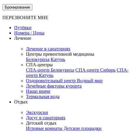
Бронирование
ПЕРЕЗВОНИТЕ МНЕ
Путёвки
Номера / Цены
Лечение
Лечение в санаториях
Центры превентивной медицины
Белокуриха
Катунь
СПА-центры
СПА-центр Белокуриха
СПА-центр Сибирь
СПА-
центр Катунь
Оздоровительный центр Водный мир
Лечебные факторы курорта
Наши врачи
Термальная вода
Отдых
Экскурсии
Досуг в санаториях
Детский отдых
Игровые комнаты
Детские площадки