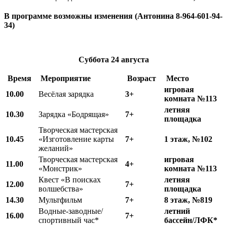
В программе возможны изменения (Антонина 8-964-601-94-
34)
Суббота
24 августа
Время
Мероприятие
Возраст
Место
игровая
10.00
Весёлая зарядка
3+
комната №113
летняя
10.
3
0
Зарядка «Бодрящая»
7+
площадка
Творческая мастерская
10.
45
«Изготовление карты
7+
1 этаж, №102
желаний»
Творческая мастерская
игровая
11.00
4+
«Монстрик»
комната №113
Квест «В поисках
летняя
12.00
7+
волшебства»
площадка
1
4
.
3
0
Мультфильм
7+
8 этаж, №819
Водные-заводные/
летний
16.00
7+
спортивный час*
бассейн/ЛФК*