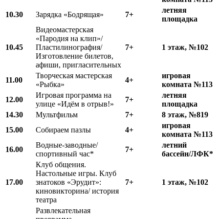
летняя
10.
3
0
Зарядка «Бодрящая»
7+
площадка
Видеомастерская
«Пародия на клип»/
10.
45
Пластилинография/
7+
1 этаж, №102
Изготовление билетов,
афиши, пригласительных
Творческая мастерская
игровая
11.00
4+
«Рыбка»
комната №113
Игровая программа на
летняя
12.00
7+
улице «Идём в отрыв!»
площадка
1
4
.
3
0
Мультфильм
7+
8 этаж, №819
игровая
15.00
Собираем пазлы
4+
комната №113
Водные-заводные/
летний
16.00
7+
спортивный час*
бассейн/ЛФК*
Клуб общения.
Настольные игры. Клуб
17.00
знатоков «Эрудит»:
7+
1 этаж, №102
киновикторина/ история
театра
Развлекательная