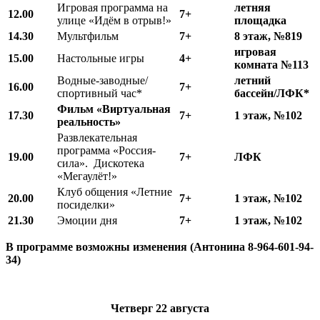
Игровая программа на
летняя
12.00
7+
улице «Идём в отрыв!»
площадка
1
4
.
3
0
Мультфильм
7+
8 этаж, №819
игровая
15.00
Настольные игры
4+
комната №113
Водные-заводные/
летний
16.00
7+
спортивный час*
бассейн/ЛФК*
Фильм «Виртуальная
17.30
7+
1 этаж, №102
реальность»
Развлекательная
программа «Россия-
19.00
7+
ЛФК
сила». Дискотека
«Мегаулёт!»
Клуб общения «Летние
20.00
7+
1 этаж, №102
посиделки»
21.30
Эмоции дня
7+
1 этаж, №102
В программе возможны изменения (Антонина 8-964-601-94-
34)
Четверг
22 августа