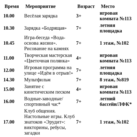
Время
Мероприятие
Возраст
Место
игровая
10.00
Весёлая зарядка
3+
комната №113
летняя
10.
3
0
Зарядка «Бодрящая»
7+
площадка
Игра-беседа «Вода-
10.
45
основа жизни».
7+
1 этаж, №102
Рисование на камнях
Творческая мастерская
игровая
11.00
4+
«Цветочная полянка»
комната №113
Игровая программа на
летняя
12.00
7+
улице «Идём в отрыв!»
площадка
1
4
.
3
0
Мультфильм
7+
8 этаж, №819
Занятие с
игровая
15.00
4+
кинетическим песком
комната №113
Водные-заводные/
летний
16.00
7+
спортивный час*
бассейн/ЛФК*
Клуб общения.
Настольные игры. Клуб
17.00
знатоков «Эрудит»:
7+
1 этаж, №102
викторины, ребусы,
загадки