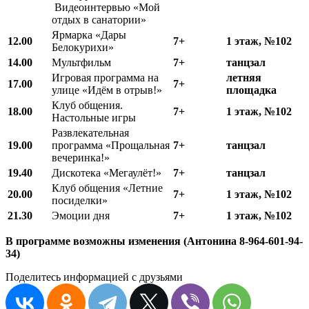
Видеоинтервью «Мой
отдых в санатории»
Ярмарка «Дары
12.00
7+
1 этаж, №102
Белокурихи»
14.00
Мультфильм
7+
танцзал
Игровая программа на
летняя
17.00
7+
улице «Идём в отрыв!»
площадка
Клуб общения.
18.00
7+
1 этаж, №102
Настольные игры
Развлекательная
19.00
программа «Прощальная
7+
танцзал
вечеринка!»
19.40
Дискотека «Мегаулёт!»
7+
танцзал
Клуб общения «Летние
20.00
7+
1 этаж, №102
посиделки»
21.30
Эмоции дня
7+
1 этаж, №102
В программе возможны изменения (Антонина 8-964-601-94-
34)
Поделитесь информацией с друзьями