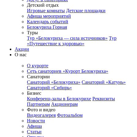
Детский отдых
Игровые комнаты
Детские площадки
Афиша мероприятий
Календарь событий
Белокуриха Горная
Туры
Тур «Белокуриха — сила источников»
Тур
«Путешествие к здоровью»
Акции
О нас
О курорте
Сеть санаториев «Курорт Белокуриха»
Санатории
Санаторий «Белокуриха»
Санаторий «Катунь»
Санаторий «Сибирь»
Бизнес
Конференц-залы в Белокурихе
Реквизиты
Партнерам
Акционерам
Фото и видео
Видеогалерея
Фотоальбом
Новости
Афиша
Статьи