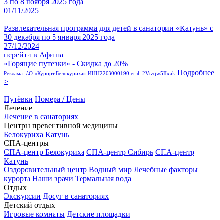
3 по 8 ноября 2025 года
01/11/2025
Развлекательная программа для детей в санатории «Катунь» с
30 декабря по 5 января 2025 года
27/12/2024
перейти в Афиша
«Горящие путевки» - Скидка до 20%
Подробнее
Реклама. АО «Курорт Белокуриха» ИНН2203000190 erid: 2Vtzqw5Hxak
>
Путёвки
Номера / Цены
Лечение
Лечение в санаториях
Центры превентивной медицины
Белокуриха
Катунь
СПА-центры
СПА-центр Белокуриха
СПА-центр Сибирь
СПА-центр
Катунь
Оздоровительный центр Водный мир
Лечебные факторы
курорта
Наши врачи
Термальная вода
Отдых
Экскурсии
Досуг в санаториях
Детский отдых
Игровые комнаты
Детские площадки