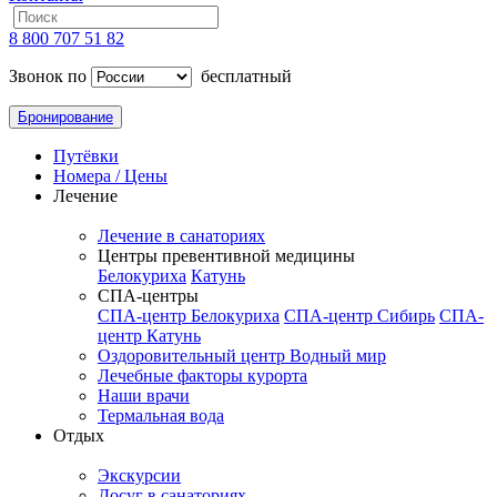
8 800 707 51 82
Звонок по
бесплатный
Бронирование
Путёвки
Номера / Цены
Лечение
Лечение в санаториях
Центры превентивной медицины
Белокуриха
Катунь
СПА-центры
СПА-центр Белокуриха
СПА-центр Сибирь
СПА-
центр Катунь
Оздоровительный центр Водный мир
Лечебные факторы курорта
Наши врачи
Термальная вода
Отдых
Экскурсии
Досуг в санаториях