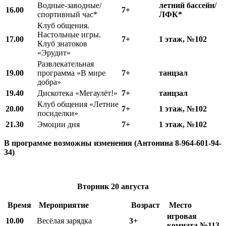
Водные-заводные/
летний бассейн/
16.00
7+
спортивный час*
ЛФК*
Клуб общения.
Настольные игры.
17.00
7+
1 этаж, №102
Клуб знатоков
«Эрудит»
Развлекательная
19.00
программа «В мире
7+
танцзал
добра»
19.40
Дискотека «Мегаулёт!»
7+
танцзал
Клуб общения «Летние
20.00
7+
1 этаж, №102
посиделки»
21.30
Эмоции дня
7+
1 этаж, №102
В программе возможны изменения (Антонина 8-964-601-94-
34)
Вторник
20 августа
Время
Мероприятие
Возраст
Место
игровая
10.00
Весёлая зарядка
3+
комната №113