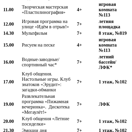
игровая
Творческая мастерская
11.00
4+
комната
«Пластилинография»
№113
Игровая программа на
летняя
12.00
7+
улице «Идём в отрыв!»
площадка
1
4
.
3
0
Мультфильм
7+
8 этаж, №819
игровая
15.00
Рисуем на песке
4+
комната
№113
летний
Водные-заводные/
16.00
7+
бассейн/
спортивный час*
ЛФК*
Клуб общения.
Настольные игры. Клуб
17.00
7+
1 этаж, №102
знатоков «Эрудит»:
загадки-обманки
Развлекательная
программа «Пижамная
19.00
7+
ЛФК
вечеринка». Дискотека
«Мегаулёт!»
Клуб общения «Летние
20.00
7+
1 этаж, №102
посиделки»
21.30
Эмоции дня
7+
1 этаж, №102