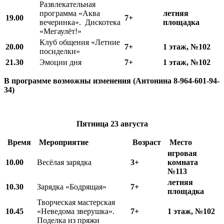
Развлекательная
программа «Аква
летняя
19.00
7+
вечеринка». Дискотека
площадка
«Мегаулёт!»
Клуб общения «Летние
20.00
7+
1 этаж, №102
посиделки»
21.30
Эмоции дня
7+
1 этаж, №102
В программе возможны изменения (Антонина 8-964-601-94-
34)
Пятница
23 августа
Время
Мероприятие
Возраст
Место
игровая
10.00
Весёлая зарядка
3+
комната
№113
летняя
10.
3
0
Зарядка «Бодрящая»
7+
площадка
Творческая мастерская
10.
45
«Неведома зверушка».
7+
1 этаж, №102
Поделка из пряжи