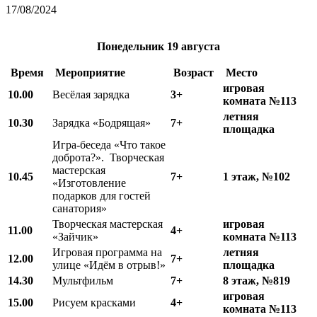
17/08/2024
Понедельник
19 августа
Время
Мероприятие
Возраст
Место
игровая
10.00
Весёлая зарядка
3+
комната №113
летняя
10.
3
0
Зарядка «Бодрящая»
7+
площадка
Игра-беседа «Что такое
доброта?». Творческая
мастерская
10.
45
7+
1 этаж, №102
«Изготовление
подарков для гостей
санатория»
Творческая мастерская
игровая
11.00
4+
«Зайчик»
комната №113
Игровая программа на
летняя
12.00
7+
улице «Идём в отрыв!»
площадка
1
4
.
3
0
Мультфильм
7+
8 этаж, №819
игровая
15.00
Рисуем красками
4+
комната №113