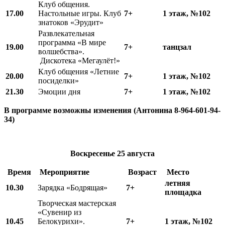
Клуб общения.
17.00
Настольные игры. Клуб
7+
1 этаж, №102
знатоков «Эрудит»
Развлекательная
программа «В мире
19.00
7+
танцзал
волшебства».
Дискотека «Мегаулёт!»
Клуб общения «Летние
20.00
7+
1 этаж, №102
посиделки»
21.30
Эмоции дня
7+
1 этаж, №102
В программе возможны изменения (Антонина 8-964-601-94-
34)
Воскресенье
25 августа
Время
Мероприятие
Возраст
Место
летняя
10.
3
0
Зарядка «Бодрящая»
7+
площадка
Творческая мастерская
«Сувенир из
10.
45
Белокурихи».
7+
1 этаж, №102