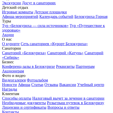
Экскурсии
Досуг в санаториях
Детский отдых
Игровые комнаты
Детские площадки
Афиша мероприятий
Календарь событий
Белокуриха Горная
Туры
Тур «Белокуриха — сила источников»
Тур «Путешествие к
здоровью»
Акции
О нас
О курорте
Сеть санаториев «Курорт Белокуриха»
Санатории
Санаторий «Белокуриха»
Санаторий «Катунь»
Санаторий
«Сибирь»
Бизнес
Конференц-залы в Белокурихе
Реквизиты
Партнерам
Акционерам
Фото и видео
Видеогалерея
Фотоальбом
Новости
Афиша
Статьи
Отзывы
Вакансии
Учебный центр
Награды
Клиентам
Способы оплаты
Налоговый вычет за лечение в санатории
Необходимые документы
Розыгрыш путевок в Белокуриху
Лицензии и сертификаты
Вопросы и ответы
Контакты