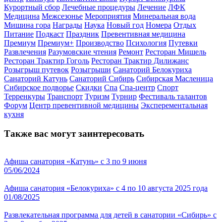
Курортный сбор
Лечебные процедуры
Лечение
ЛФК
Медицина
Межсезонье
Мероприятия
Минеральная вода
Мишина гора
Награды
Наука
Новый год
Номера
Отдых
Питание
Подкаст
Праздник
Превентивная медицина
Премиум
Премиум+
Производство
Психология
Путевки
Развлечения
Разумовские чтения
Ремонт
Ресторан Мишель
Ресторан Трактир Гоголь
Ресторан Трактир Дилижанс
Розыгрыш путевок
Розыгрыши
Санаторий Белокуриха
Санаторий Катунь
Санаторий Сибирь
Сибирская Масленица
Сибирское подворье
Скидки
Спа
Спа-центр
Спорт
Терренкуры
Транспорт
Туризм
Турнир
Фестиваль талантов
Форум
Центр превентивной медицины
Эксперементальная
кухня
Также вас могут заинтересовать
Афиша санатория «Катунь» с 3 по 9 июня
05/06/2024
Афиша санатория «Белокуриха» с 4 по 10 августа 2025 года
01/08/2025
Развлекательная программа для детей в санатории «Сибирь» с