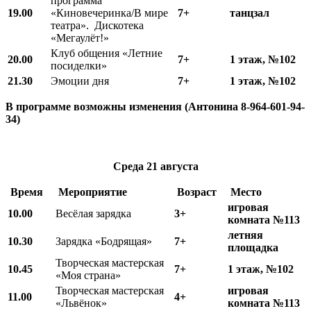
программа
19.00
«Киновечеринка/В мире
7+
танцзал
театра». Дискотека
«Мегаулёт!»
Клуб общения «Летние
20.00
7+
1 этаж, №102
посиделки»
21.30
Эмоции дня
7+
1 этаж, №102
В программе возможны изменения (Антонина 8-964-601-94-
34)
Среда
21 августа
Время
Мероприятие
Возраст
Место
игровая
10.00
Весёлая зарядка
3+
комната №113
летняя
10.
3
0
Зарядка «Бодрящая»
7+
площадка
Творческая мастерская
10.
45
7+
1 этаж, №102
«Моя страна»
Творческая мастерская
игровая
11.00
4+
«Львёнок»
комната №113