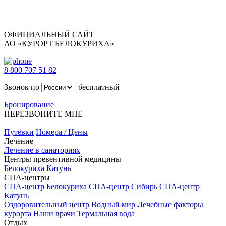
ОФИЦИАЛЬНЫЙ САЙТ
АО «КУРОРТ БЕЛОКУРИХА»
8 800 707 51 82
Звонок по
бесплатный
Бронирование
ПЕРЕЗВОНИТЕ МНЕ
Путёвки
Номера / Цены
Лечение
Лечение в санаториях
Центры превентивной медицины
Белокуриха
Катунь
СПА-центры
СПА-центр Белокуриха
СПА-центр Сибирь
СПА-центр
Катунь
Оздоровительный центр Водный мир
Лечебные факторы
курорта
Наши врачи
Термальная вода
Отдых