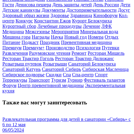
Гости
Денисова пещера
День защиты детей
День России
Дети
Детские каникулы
Документы
Достопримечательности
Досуг
Здоровый образ жизни
Здоровье
Здравница
Кинофорум
Кол-
центр
Конкурс
Константин Ежов
Курорт Белокуриха
Курортный сбор
Лечебные процедуры
Лечение
ЛФК
Медицина
Межсезонье
Мероприятия
Минеральная вода
Мишина гора
Награды
Наука
Новый год
Номера
Отдых
Питание
Подкаст
Праздник
Превентивная медицина
Премиум
Премиум+
Производство
Психология
Путевки
Развлечения
Разумовские чтения
Ремонт
Ресторан Мишель
Ресторан Трактир Гоголь
Ресторан Трактир Дилижанс
Розыгрыш путевок
Розыгрыши
Санаторий Белокуриха
Санаторий Катунь
Санаторий Сибирь
Сибирская Масленица
Сибирское подворье
Скидки
Спа
Спа-центр
Спорт
Терренкуры
Транспорт
Туризм
Турнир
Фестиваль талантов
Форум
Центр превентивной медицины
Эксперементальная
кухня
Также вас могут заинтересовать
Развлекательная программа для детей в санатории «Сибирь» с
6 по 12 мая
06/05/2024