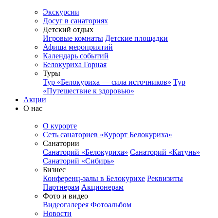
Экскурсии
Досуг в санаториях
Детский отдых
Игровые комнаты
Детские площадки
Афиша мероприятий
Календарь событий
Белокуриха Горная
Туры
Тур «Белокуриха — сила источников»
Тур
«Путешествие к здоровью»
Акции
О нас
О курорте
Сеть санаториев «Курорт Белокуриха»
Санатории
Санаторий «Белокуриха»
Санаторий «Катунь»
Санаторий «Сибирь»
Бизнес
Конференц-залы в Белокурихе
Реквизиты
Партнерам
Акционерам
Фото и видео
Видеогалерея
Фотоальбом
Новости