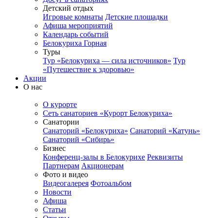
Детский отдых
Игровые комнаты
Детские площадки
Афиша мероприятий
Календарь событий
Белокуриха Горная
Туры
Тур «Белокуриха — сила источников»
Тур
«Путешествие к здоровью»
Акции
О нас
О курорте
Сеть санаториев «Курорт Белокуриха»
Санатории
Санаторий «Белокуриха»
Санаторий «Катунь»
Санаторий «Сибирь»
Бизнес
Конференц-залы в Белокурихе
Реквизиты
Партнерам
Акционерам
Фото и видео
Видеогалерея
Фотоальбом
Новости
Афиша
Статьи