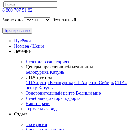
8 800 707 51 82
Звонок по
бесплатный
Бронирование
Путёвки
Номера / Цены
Лечение
Лечение в санаториях
Центры превентивной медицины
Белокуриха
Катунь
СПА-центры
СПА-центр Белокуриха
СПА-центр Сибирь
СПА-
центр Катунь
Оздоровительный центр Водный мир
Лечебные факторы курорта
Наши врачи
Термальная вода
Отдых
Экскурсии
Досуг в санаториях