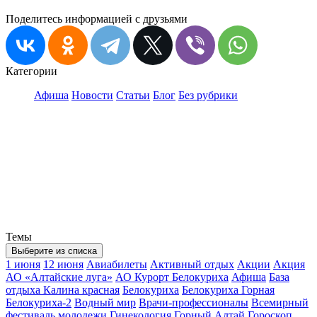
Поделитесь информацией с друзьями
Категории
Афиша
Новости
Статьи
Блог
Без рубрики
Темы
Выберите из списка
1 июня
12 июня
Авиабилеты
Активный отдых
Акции
Акция
АО «Алтайские луга»
АО Курорт Белокуриха
Афиша
База
отдыха Калина красная
Белокуриха
Белокуриха Горная
Белокуриха-2
Водный мир
Врачи-профессионалы
Всемирный
фестиваль молодежи
Гинекология
Горный Алтай
Гороскоп