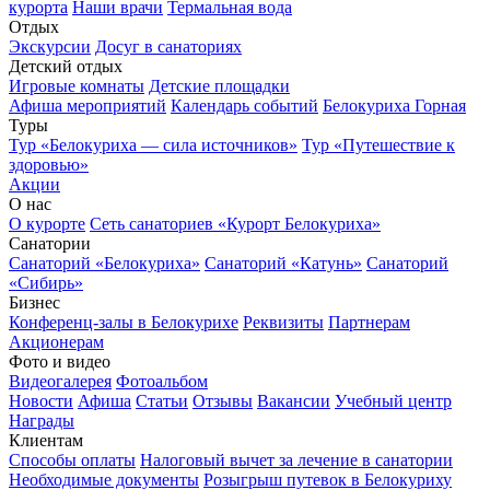
курорта
Наши врачи
Термальная вода
Отдых
Экскурсии
Досуг в санаториях
Детский отдых
Игровые комнаты
Детские площадки
Афиша мероприятий
Календарь событий
Белокуриха Горная
Туры
Тур «Белокуриха — сила источников»
Тур «Путешествие к
здоровью»
Акции
О нас
О курорте
Сеть санаториев «Курорт Белокуриха»
Санатории
Санаторий «Белокуриха»
Санаторий «Катунь»
Санаторий
«Сибирь»
Бизнес
Конференц-залы в Белокурихе
Реквизиты
Партнерам
Акционерам
Фото и видео
Видеогалерея
Фотоальбом
Новости
Афиша
Статьи
Отзывы
Вакансии
Учебный центр
Награды
Клиентам
Способы оплаты
Налоговый вычет за лечение в санатории
Необходимые документы
Розыгрыш путевок в Белокуриху