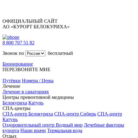
ОФИЦИАЛЬНЫЙ САЙТ
АО «КУРОРТ БЕЛОКУРИХА»
8 800 707 51 82
Звонок по
бесплатный
Бронирование
ПЕРЕЗВОНИТЕ МНЕ
Путёвки
Номера / Цены
Лечение
Лечение в санаториях
Центры превентивной медицины
Белокуриха
Катунь
СПА-центры
СПА-центр Белокуриха
СПА-центр Сибирь
СПА-центр
Катунь
Оздоровительный центр Водный мир
Лечебные факторы
курорта
Наши врачи
Термальная вода
Отдых