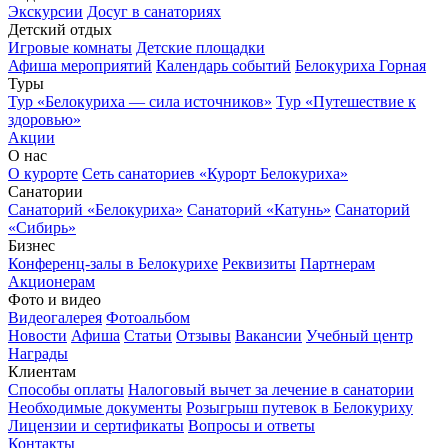
Экскурсии
Досуг в санаториях
Детский отдых
Игровые комнаты
Детские площадки
Афиша мероприятий
Календарь событий
Белокуриха Горная
Туры
Тур «Белокуриха — сила источников»
Тур «Путешествие к
здоровью»
Акции
О нас
О курорте
Сеть санаториев «Курорт Белокуриха»
Санатории
Санаторий «Белокуриха»
Санаторий «Катунь»
Санаторий
«Сибирь»
Бизнес
Конференц-залы в Белокурихе
Реквизиты
Партнерам
Акционерам
Фото и видео
Видеогалерея
Фотоальбом
Новости
Афиша
Статьи
Отзывы
Вакансии
Учебный центр
Награды
Клиентам
Способы оплаты
Налоговый вычет за лечение в санатории
Необходимые документы
Розыгрыш путевок в Белокуриху
Лицензии и сертификаты
Вопросы и ответы
Контакты