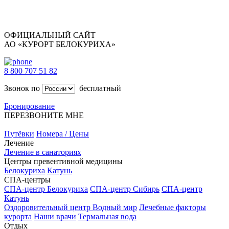
ОФИЦИАЛЬНЫЙ САЙТ
АО «КУРОРТ БЕЛОКУРИХА»
8 800 707 51 82
Звонок по
бесплатный
Бронирование
ПЕРЕЗВОНИТЕ МНЕ
Путёвки
Номера / Цены
Лечение
Лечение в санаториях
Центры превентивной медицины
Белокуриха
Катунь
СПА-центры
СПА-центр Белокуриха
СПА-центр Сибирь
СПА-центр
Катунь
Оздоровительный центр Водный мир
Лечебные факторы
курорта
Наши врачи
Термальная вода
Отдых