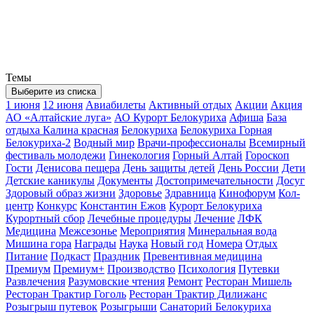
Темы
Выберите из списка
1 июня
12 июня
Авиабилеты
Активный отдых
Акции
Акция
АО «Алтайские луга»
АО Курорт Белокуриха
Афиша
База
отдыха Калина красная
Белокуриха
Белокуриха Горная
Белокуриха-2
Водный мир
Врачи-профессионалы
Всемирный
фестиваль молодежи
Гинекология
Горный Алтай
Гороскоп
Гости
Денисова пещера
День защиты детей
День России
Дети
Детские каникулы
Документы
Достопримечательности
Досуг
Здоровый образ жизни
Здоровье
Здравница
Кинофорум
Кол-
центр
Конкурс
Константин Ежов
Курорт Белокуриха
Курортный сбор
Лечебные процедуры
Лечение
ЛФК
Медицина
Межсезонье
Мероприятия
Минеральная вода
Мишина гора
Награды
Наука
Новый год
Номера
Отдых
Питание
Подкаст
Праздник
Превентивная медицина
Премиум
Премиум+
Производство
Психология
Путевки
Развлечения
Разумовские чтения
Ремонт
Ресторан Мишель
Ресторан Трактир Гоголь
Ресторан Трактир Дилижанс
Розыгрыш путевок
Розыгрыши
Санаторий Белокуриха