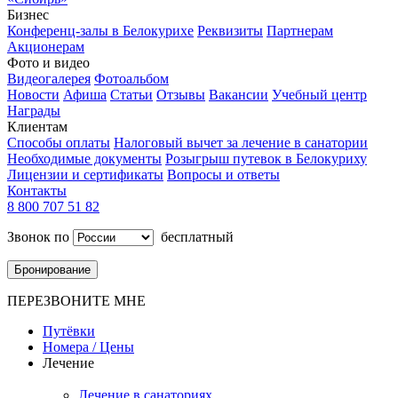
Бизнес
Конференц-залы в Белокурихе
Реквизиты
Партнерам
Акционерам
Фото и видео
Видеогалерея
Фотоальбом
Новости
Афиша
Статьи
Отзывы
Вакансии
Учебный центр
Награды
Клиентам
Способы оплаты
Налоговый вычет за лечение в санатории
Необходимые документы
Розыгрыш путевок в Белокуриху
Лицензии и сертификаты
Вопросы и ответы
Контакты
8 800 707 51 82
Звонок по
бесплатный
Бронирование
ПЕРЕЗВОНИТЕ МНЕ
Путёвки
Номера / Цены
Лечение
Лечение в санаториях