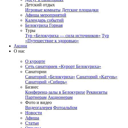
Детский отдых
Игровые комнаты
Детские площадки
Афиша мероприятий
Календарь событий
Белокуриха Горная
Туры
Тур «Белокуриха — сила источников»
Тур
«Путешествие к здоровью»
Акции
О нас
О курорте
Сеть санаториев «Курорт Белокуриха»
Санатории
Санаторий «Белокуриха»
Санаторий «Катунь»
Санаторий «Сибирь»
Бизнес
Конференц-залы в Белокурихе
Реквизиты
Партнерам
Акционерам
Фото и видео
Видеогалерея
Фотоальбом
Новости
Афиша
Статьи