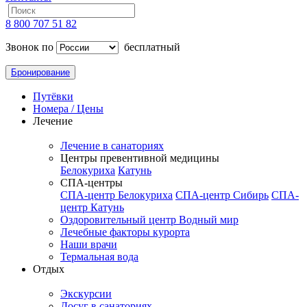
8 800 707 51 82
Звонок по
бесплатный
Бронирование
Путёвки
Номера / Цены
Лечение
Лечение в санаториях
Центры превентивной медицины
Белокуриха
Катунь
СПА-центры
СПА-центр Белокуриха
СПА-центр Сибирь
СПА-
центр Катунь
Оздоровительный центр Водный мир
Лечебные факторы курорта
Наши врачи
Термальная вода
Отдых
Экскурсии
Досуг в санаториях