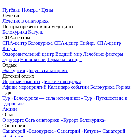
Путёвки
Номера / Цены
Лечение
Лечение в санаториях
Центры превентивной медицины
Белокуриха
Катунь
СПА-центры
СПА-центр Белокуриха
СПА-центр Сибирь
СПА-центр
Катунь
Оздоровительный центр Водный мир
Лечебные факторы
курорта
Наши врачи
Термальная вода
Отдых
Экскурсии
Досуг в санаториях
Детский отдых
Игровые комнаты
Детские площадки
Афиша мероприятий
Календарь событий
Белокуриха Горная
Туры
Тур «Белокуриха — сила источников»
Тур «Путешествие к
здоровью»
Акции
О нас
О курорте
Сеть санаториев «Курорт Белокуриха»
Санатории
Санаторий «Белокуриха»
Санаторий «Катунь»
Санаторий
«Сибирь»