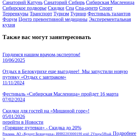
Санаторий Катунь
Санаторий Сибирь
Сибирская Масленица
Сибирское подворье
Скидки
Спа
Спа-центр
Спорт
Терренкуры
Транспорт
Туризм
Турнир
Фестиваль талантов
Форум
Центр превентивной медицины
Эксперементальная
кухня
Также вас могут заинтересовать
Гордимся нашим врачом-экспертом!
10/06/2025
Отдых в Белокурихе еще выгоднее! Мы запустили новую
путевку «Отдых с завтраком»
11/11/2024
Фестиваль «Сибирская Масленица» пройдет 16 марта
07/02/2024
Скидки для гостей на «Мишиной горе»!
05/01/2026
перейти в Новости
«Горящие путевки» - Скидка до 20%
Подробнее
Реклама. АО «Курорт Белокуриха» ИНН2203000190 erid: 2Vtzqw5Hxak
>