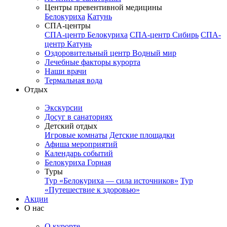
Центры превентивной медицины
Белокуриха
Катунь
СПА-центры
СПА-центр Белокуриха
СПА-центр Сибирь
СПА-
центр Катунь
Оздоровительный центр Водный мир
Лечебные факторы курорта
Наши врачи
Термальная вода
Отдых
Экскурсии
Досуг в санаториях
Детский отдых
Игровые комнаты
Детские площадки
Афиша мероприятий
Календарь событий
Белокуриха Горная
Туры
Тур «Белокуриха — сила источников»
Тур
«Путешествие к здоровью»
Акции
О нас
О курорте