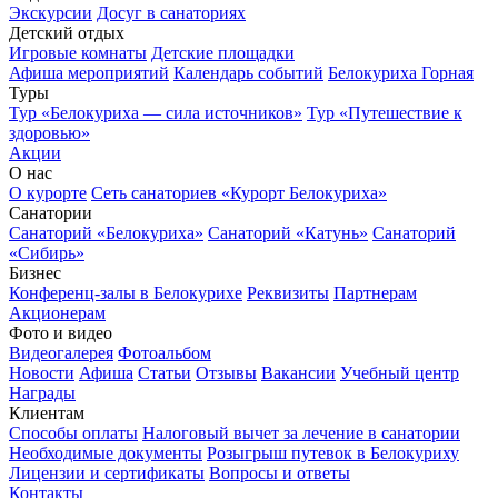
Экскурсии
Досуг в санаториях
Детский отдых
Игровые комнаты
Детские площадки
Афиша мероприятий
Календарь событий
Белокуриха Горная
Туры
Тур «Белокуриха — сила источников»
Тур «Путешествие к
здоровью»
Акции
О нас
О курорте
Сеть санаториев «Курорт Белокуриха»
Санатории
Санаторий «Белокуриха»
Санаторий «Катунь»
Санаторий
«Сибирь»
Бизнес
Конференц-залы в Белокурихе
Реквизиты
Партнерам
Акционерам
Фото и видео
Видеогалерея
Фотоальбом
Новости
Афиша
Статьи
Отзывы
Вакансии
Учебный центр
Награды
Клиентам
Способы оплаты
Налоговый вычет за лечение в санатории
Необходимые документы
Розыгрыш путевок в Белокуриху
Лицензии и сертификаты
Вопросы и ответы
Контакты