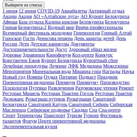
Выберите из списка
1 июня
12 июня
COVID-19
Авиабилеты
Активный отдых
Акции
Акция
АО «Алтайские луга»
АО Курорт Белокуриха
Афиша
База отдыха Калина красная
Белокуриха
Белокуриха
Горная
Белокуриха-2
Водный мир
Врачи-профессионалы
Всемирный фестиваль молодежи
Гинекология
Горный Алтай
Гороскоп
Гости
Денисова пещера
День защиты детей
День
России
Дети
Детские каникулы
Документы
Достопримечательности
Досуг
Здоровый образ жизни
Здоровье
Здравница
Кинофорум
Кол-центр
Конкурс
Константин Ежов
Курорт Белокуриха
Курортный сбор
Лечебные процедуры
Лечение
ЛФК
Медицина
Межсезонье
Мероприятия
Минеральная вода
Мишина гора
Награды
Наука
Новый год
Номера
Отдых
Питание
Подкаст
Праздник
Превентивная медицина
Премиум
Премиум+
Производство
Психология
Путевки
Развлечения
Разумовские чтения
Ремонт
Ресторан Мишель
Ресторан Трактир Гоголь
Ресторан Трактир
Дилижанс
Розыгрыш путевок
Розыгрыши
Санаторий
Белокуриха
Санаторий Катунь
Санаторий Сибирь
Сибирская
Масленица
Сибирское подворье
Скидки
Спа
Спа-центр
Спорт
Терренкуры
Транспорт
Туризм
Турнир
Фестиваль
талантов
Форум
Центр превентивной медицины
Эксперементальная кухня