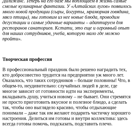
Дилижанс. Теперь на его базе мы воплощаем в жизнь самые
смелые кулинарные фантазии. У «Алтайских лугов» появилось
много новой продукции (сыры, йогурты, мраморная говядина,
мясо птицы), мы готовим из нее новые блюда, проводим
дегустации и самые удачные варианты – адаптируем для
ресторанов санаториев. Кстати, это еще и огромный опыт
для наших сотрудников, учеба, которую мало где можно
пройти».
Творческая профессия
В профессиональный праздник было решено наградить тех,
кто добросовестно трудится на предприятии уж много лет.
Оказалось, что таких сотрудников – больше половины! Что, в
общем-то, неудивительно: случайных людей в деле, где
многое зависит от готовности идти на эксперименты,
вкладывать душу, учиться новому – не бывает. Они стремятся
не просто приготовить вкусное и полезное блюдо, а сделать
так, чтобы оно выглядело красиво, чтобы отдыхающие
понимали – даже так им желают подарить частичку хорошего
настроения. Делиться им готовы и внутри коллектива: здесь
всегда готовы помочь, подсказать, подставить плечо.