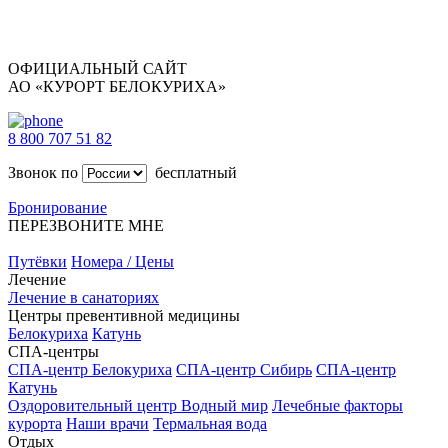
ОФИЦИАЛЬНЫЙ САЙТ
АО «КУРОРТ БЕЛОКУРИХА»
8 800 707 51 82
Звонок по
бесплатный
Бронирование
ПЕРЕЗВОНИТЕ МНЕ
Путёвки
Номера / Цены
Лечение
Лечение в санаториях
Центры превентивной медицины
Белокуриха
Катунь
СПА-центры
СПА-центр Белокуриха
СПА-центр Сибирь
СПА-центр
Катунь
Оздоровительный центр Водный мир
Лечебные факторы
курорта
Наши врачи
Термальная вода
Отдых