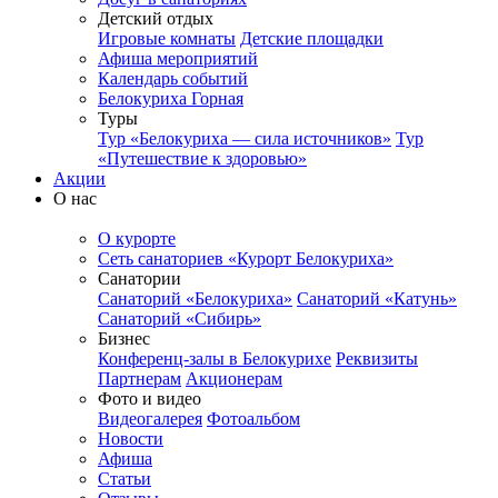
Детский отдых
Игровые комнаты
Детские площадки
Афиша мероприятий
Календарь событий
Белокуриха Горная
Туры
Тур «Белокуриха — сила источников»
Тур
«Путешествие к здоровью»
Акции
О нас
О курорте
Сеть санаториев «Курорт Белокуриха»
Санатории
Санаторий «Белокуриха»
Санаторий «Катунь»
Санаторий «Сибирь»
Бизнес
Конференц-залы в Белокурихе
Реквизиты
Партнерам
Акционерам
Фото и видео
Видеогалерея
Фотоальбом
Новости
Афиша
Статьи