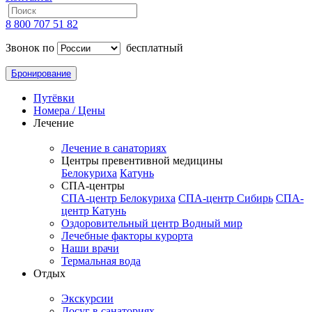
8 800 707 51 82
Звонок по
бесплатный
Бронирование
Путёвки
Номера / Цены
Лечение
Лечение в санаториях
Центры превентивной медицины
Белокуриха
Катунь
СПА-центры
СПА-центр Белокуриха
СПА-центр Сибирь
СПА-
центр Катунь
Оздоровительный центр Водный мир
Лечебные факторы курорта
Наши врачи
Термальная вода
Отдых
Экскурсии
Досуг в санаториях