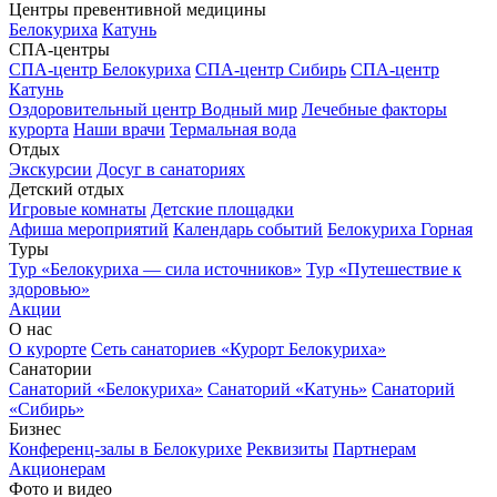
Центры превентивной медицины
Белокуриха
Катунь
СПА-центры
СПА-центр Белокуриха
СПА-центр Сибирь
СПА-центр
Катунь
Оздоровительный центр Водный мир
Лечебные факторы
курорта
Наши врачи
Термальная вода
Отдых
Экскурсии
Досуг в санаториях
Детский отдых
Игровые комнаты
Детские площадки
Афиша мероприятий
Календарь событий
Белокуриха Горная
Туры
Тур «Белокуриха — сила источников»
Тур «Путешествие к
здоровью»
Акции
О нас
О курорте
Сеть санаториев «Курорт Белокуриха»
Санатории
Санаторий «Белокуриха»
Санаторий «Катунь»
Санаторий
«Сибирь»
Бизнес
Конференц-залы в Белокурихе
Реквизиты
Партнерам
Акционерам
Фото и видео