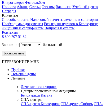
Видеогалерея
Фотоальбом
Новости
Афиша
Статьи
Отзывы
Вакансии
Учебный центр
Награды
Клиентам
Способы оплаты
Налоговый вычет за лечение в санатории
Необходимые документы
Розыгрыш путевок в Белокуриху
Лицензии и сертификаты
Вопросы и ответы
Контакты
8 800 707 51 82
Звонок по
бесплатный
Бронирование
ПЕРЕЗВОНИТЕ МНЕ
Путёвки
Номера / Цены
Лечение
Лечение в санаториях
Центры превентивной медицины
Белокуриха
Катунь
СПА-центры
СПА-центр Белокуриха
СПА-центр Сибирь
СПА-