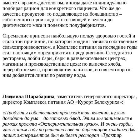
вместе с врачом-диетологом, иногда даже индивидуально
подбирая рацион для конкретного пациента. Что же до
качества продуктов, то подавляющее их большинство –
собственного производства: от овощей и зелени до
диетического мяса и полезных полуфабрикатов.
Стремление принести наибольшую пользу здоровью гостей и
стало той причиной, по которой холдинг занялся собственным
сельхозпроизводством, а Комплекс питания за последние годы
стал настоящим «предприятия в предприятии». Сегодня это
рестораны, лобби-бары, бары в развлекательных центрах,
магазины и производственные цеха: по выпечке хлеба,
переработке мяса, производству напитков, и совсем скоро к
ним добавится линия по разливу воды.
Людмила Шарабарина
, заместитель генерального директора,
директор Комплекса питания АО «Курорт Белокуриха»:
«Продукты собственного производства, конечно, нужно
доводить до ума – до готовых блюд. Этим мы занимаемся в
рамках проекта «Экспериментальная кухня». И очень горды,
что в этом году по решению совета директоров холдинга для
наших экспериментов был выделен ресторан «Трактир