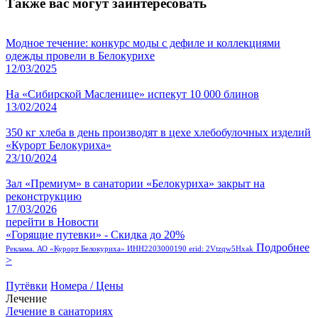
Также вас могут заинтересовать
Модное течение: конкурс моды с дефиле и коллекциями
одежды провели в Белокурихе
12/03/2025
На «Сибирской Масленице» испекут 10 000 блинов
13/02/2024
350 кг хлеба в день производят в цехе хлебобулочных изделий
«Курорт Белокуриха»
23/10/2024
Зал «Премиум» в санатории «Белокуриха» закрыт на
реконструкцию
17/03/2026
перейти в Новости
«Горящие путевки» - Скидка до 20%
Подробнее
Реклама. АО «Курорт Белокуриха» ИНН2203000190 erid: 2Vtzqw5Hxak
>
Путёвки
Номера / Цены
Лечение
Лечение в санаториях