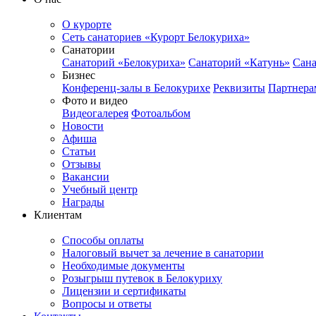
О курорте
Сеть санаториев «Курорт Белокуриха»
Санатории
Санаторий «Белокуриха»
Санаторий «Катунь»
Сана
Бизнес
Конференц-залы в Белокурихе
Реквизиты
Партнера
Фото и видео
Видеогалерея
Фотоальбом
Новости
Афиша
Статьи
Отзывы
Вакансии
Учебный центр
Награды
Клиентам
Способы оплаты
Налоговый вычет за лечение в санатории
Необходимые документы
Розыгрыш путевок в Белокуриху
Лицензии и сертификаты
Вопросы и ответы