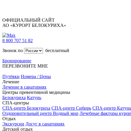
ОФИЦИАЛЬНЫЙ САЙТ
АО «КУРОРТ БЕЛОКУРИХА»
8 800 707 51 82
Звонок по
бесплатный
Бронирование
ПЕРЕЗВОНИТЕ МНЕ
Путёвки
Номера / Цены
Лечение
Лечение в санаториях
Центры превентивной медицины
Белокуриха
Катунь
СПА-центры
СПА-центр Белокуриха
СПА-центр Сибирь
СПА-центр Катун
Оздоровительный центр Водный мир
Лечебные факторы курор
Отдых
Экскурсии
Досуг в санаториях
Детский отдых