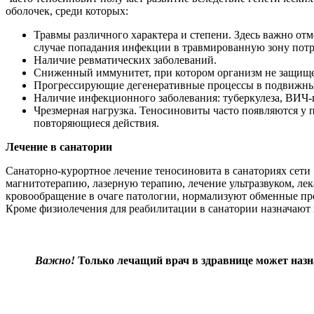
оболочек, среди которых:
Травмы различного характера и степени. Здесь важно отме
случае попадания инфекции в травмированную зону потр
Наличие ревматических заболеваний.
Сниженный иммунитет, при котором организм не защище
Прогрессирующие дегенеративные процессы в подвижны
Наличие инфекционного заболевания: туберкулеза, ВИЧ-и
Чрезмерная нагрузка. Теносиновиты часто появляются у
повторяющиеся действия.
Лечение в санатории
Санаторно-курортное лечение теносиновита в санаториях сети
магнитотерапию, лазерную терапию, лечение ультразвуком, л
кровообращение в очаге патологии, нормализуют обменные про
Кроме физиолечения для реабилитации в санатории назначают к
Важно!
Только лечащий врач в здравнице может назна