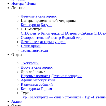
Номера / Цены
Лечение
Лечение в санаториях
Центры превентивной медицины
Белокуриха
Катунь
СПА-центры
СПА-центр Белокуриха
СПА-центр Сибирь
СПА-це
Оздоровительный центр Водный мир
Лечебные факторы курорта
Наши врачи
Термальная вода
Отдых
Экскурсии
Досуг в санаториях
Детский отдых
Игровые комнаты
Детские площадки
Афиша мероприятий
Календарь событий
Белокуриха Горная
Туры
Тур «Белокуриха — сила источников»
Тур «Путеше
Акции
О нас