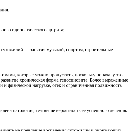
илия.
ного идиопатического артрита;
й сухожилий — занятия музыкой, спортом, строительные
томами, которые можно пропустить, поскольку поначалу это
 развитие хроническая форма теносиновита. Более выраженные
и и физической нагрузке, отек и ограниченная подвижность
явлена патология, тем выше вероятность ее успешного лечения.
 повлиять на появление воспаления сухожилий и окружающих