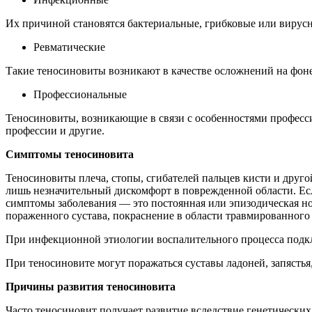
Их причиной становятся бактериальные, грибковые или виру
Ревматические
Такие теносиновиты возникают в качестве осложнений на фон
Профессиональные
Теносиновиты, возникающие в связи с особенностями професси
профессии и другие.
Симптомы теносиновита
Теносиновиты плеча, стопы, сгибателей пальцев кисти и друг
лишь незначительный дискомфорт в поврежденной области. Ес
симптомы заболевания — это постоянная или эпизодическая ною
пораженного сустава, покраснение в области травмированного
При инфекционной этиологии воспалительного процесса подкл
При теносиновите могут поражаться суставы ладоней, запястья,
Причины развития теносиновита
Часто теносиновит получает развитие вследствие генетически