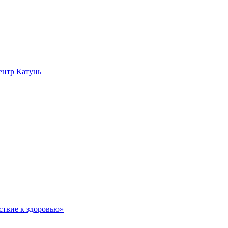
нтр Катунь
ствие к здоровью»