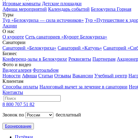
Игровые комнаты
Детские площадки
Афиша мероприятий
Календарь событий
Белокуриха Горная
Туры
Тур «Белокуриха — сила источников»
Тур «Путешествие к здо
Акции
О нас
О курорте
Сеть санаториев «Курорт Белокуриха»
Санатории
Санаторий «Белокуриха»
Санаторий «Катунь»
Санаторий «Си
Бизнес
Конференц-залы в Белокурихе
Реквизиты
Партнерам
Акционе
Фото и видео
Видеогалерея
Фотоальбом
Новости
Афиша
Статьи
Отзывы
Вакансии
Учебный центр
Наг
Клиентам
Способы оплаты
Налоговый вычет за лечение в санатории
Нео
Контакты
8 800 707 51 82
Звонок по
бесплатный
Бронирование
Путёвки