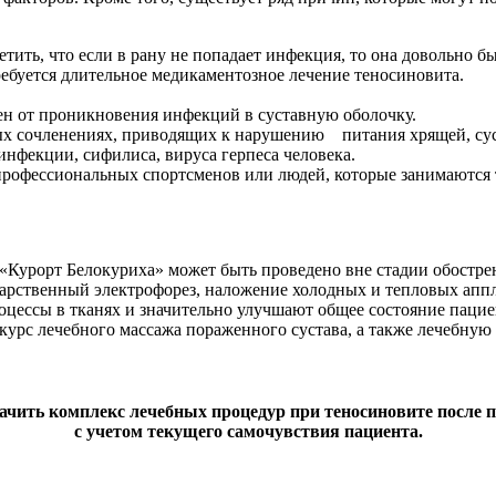
тить, что если в рану не попадает инфекция, то она довольно бы
ебуется длительное медикаментозное лечение теносиновита.
н от проникновения инфекций в суставную оболочку.
х сочленениях, приводящих к нарушению питания хрящей, сус
нфекции, сифилиса, вируса герпеса человека.
 профессиональных спортсменов или людей, которые занимаютс
 «Курорт Белокуриха» может быть проведено вне стадии обостр
екарственный электрофорез, наложение холодных и тепловых ап
цессы в тканях и значительно улучшают общее состояние пацие
урс лечебного массажа пораженного сустава, а также лечебную 
чить комплекс лечебных процедур при теносиновите после п
с учетом текущего самочувствия пациента.