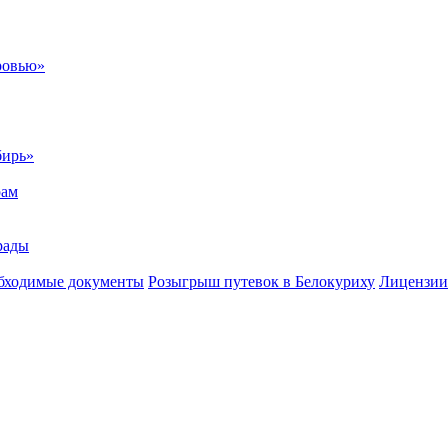
ровью»
бирь»
рам
рады
бходимые документы
Розыгрыш путевок в Белокуриху
Лицензии