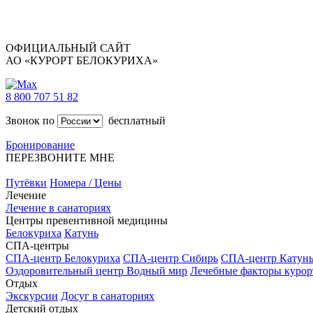
ОФИЦИАЛЬНЫЙ САЙТ
АО «КУРОРТ БЕЛОКУРИХА»
8 800 707 51 82
Звонок по
бесплатный
Бронирование
ПЕРЕЗВОНИТЕ МНЕ
Путёвки
Номера / Цены
Лечение
Лечение в санаториях
Центры превентивной медицины
Белокуриха
Катунь
СПА-центры
СПА-центр Белокуриха
СПА-центр Сибирь
СПА-центр Катун
Оздоровительный центр Водный мир
Лечебные факторы курор
Отдых
Экскурсии
Досуг в санаториях
Детский отдых