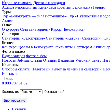
Игровые комнаты
Детские площадки
Афиша мероприятий
Календарь событий
Белокуриха Горная
Туры
Тур «Белокуриха — сила источников»
Тур «Путешествие к здо
Акции
О нас
О курорте
Сеть санаториев «Курорт Белокуриха»
Санатории
Санаторий «Белокуриха»
Санаторий «Катунь»
Санаторий «Си
Бизнес
Конференц-залы в Белокурихе
Реквизиты
Партнерам
Акционе
Фото и видео
Видеогалерея
Фотоальбом
Новости
Афиша
Статьи
Отзывы
Вакансии
Учебный центр
Наг
Клиентам
Способы оплаты
Налоговый вычет за лечение в санатории
Нео
Контакты
8 800 707 51 82
Звонок по
бесплатный
Бронирование
Путёвки