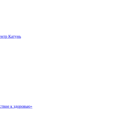
нтр Катунь
ствие к здоровью»