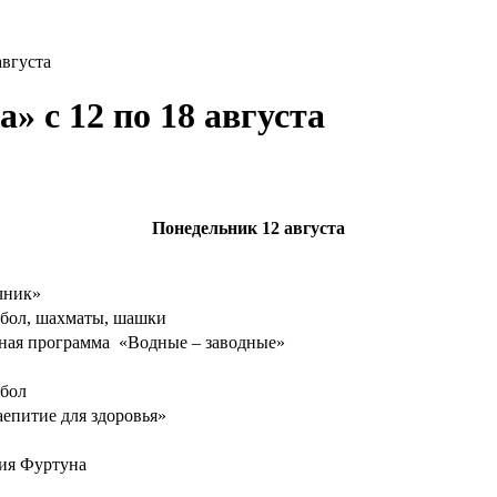
августа
 с 12 по 18 августа
Понедельник
12 августа
чник»
тбол, шахматы, шашки
ьная программа «Водные – заводные»
йбол
епитие для здоровья»
ия Фуртуна