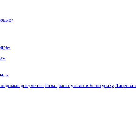
ровью»
бирь»
рам
рады
бходимые документы
Розыгрыш путевок в Белокуриху
Лицензии