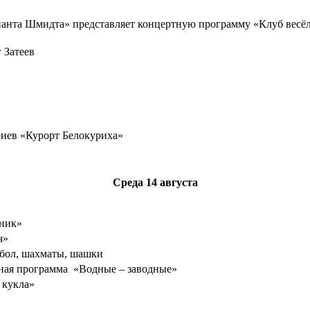
нанта Шмидта» представляет концертную программу «Клуб весё
 Затеев
риев «Курорт Белокуриха»
Среда
14 августа
ник»
ч»
тбол, шахматы, шашки
ьная программа «Водные – заводные»
 кукла»