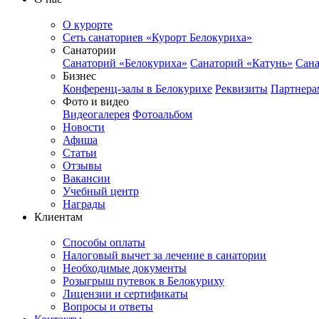
О курорте
Сеть санаториев «Курорт Белокуриха»
Санатории
Санаторий «Белокуриха»
Санаторий «Катунь»
Сана
Бизнес
Конференц-залы в Белокурихе
Реквизиты
Партнера
Фото и видео
Видеогалерея
Фотоальбом
Новости
Афиша
Статьи
Отзывы
Вакансии
Учебный центр
Награды
Клиентам
Способы оплаты
Налоговый вычет за лечение в санатории
Необходимые документы
Розыгрыш путевок в Белокуриху
Лицензии и сертификаты
Вопросы и ответы