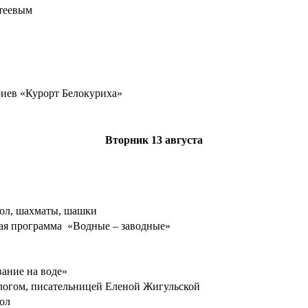
атеевым
риев «Курорт Белокуриха»
Вторник
13 августа
бол, шахматы, шашки
ная программа «Водные – заводные»
вание на воде»
ологом, писательницей Еленой Жигульской
ол