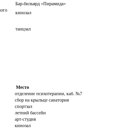
Бар-бильярд «Пирамида»
лого
кинозал
танцзал
Место
отделение психотерапии, каб. №7
сбор на крыльце санатория
спортзал
летний бассейн
арт-студия
кинозал