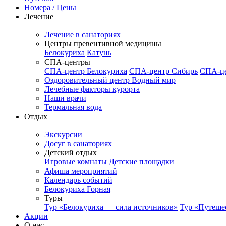
Номера / Цены
Лечение
Лечение в санаториях
Центры превентивной медицины
Белокуриха
Катунь
СПА-центры
СПА-центр Белокуриха
СПА-центр Сибирь
СПА-це
Оздоровительный центр Водный мир
Лечебные факторы курорта
Наши врачи
Термальная вода
Отдых
Экскурсии
Досуг в санаториях
Детский отдых
Игровые комнаты
Детские площадки
Афиша мероприятий
Календарь событий
Белокуриха Горная
Туры
Тур «Белокуриха — сила источников»
Тур «Путеше
Акции
О нас