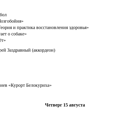
бол
Мозгобойня»
Теория и практика восстановления здоровья»
ет о собаке»
ёт»
ей Заздравный (аккордеон)
риев «Курорт Белокуриха»
Четверг
15 августа