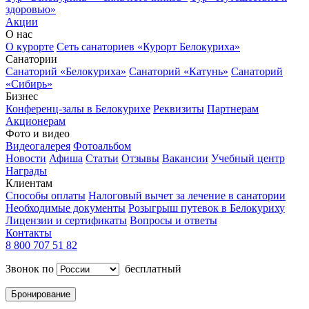
здоровью»
Акции
О нас
О курорте
Сеть санаториев «Курорт Белокуриха»
Санатории
Санаторий «Белокуриха»
Санаторий «Катунь»
Санаторий
«Сибирь»
Бизнес
Конференц-залы в Белокурихе
Реквизиты
Партнерам
Акционерам
Фото и видео
Видеогалерея
Фотоальбом
Новости
Афиша
Статьи
Отзывы
Вакансии
Учебный центр
Награды
Клиентам
Способы оплаты
Налоговый вычет за лечение в санатории
Необходимые документы
Розыгрыш путевок в Белокуриху
Лицензии и сертификаты
Вопросы и ответы
Контакты
8 800 707 51 82
Звонок по
бесплатный
Бронирование