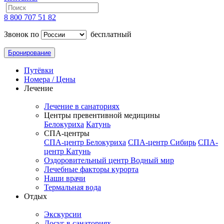
8 800 707 51 82
Звонок по
бесплатный
Бронирование
Путёвки
Номера / Цены
Лечение
Лечение в санаториях
Центры превентивной медицины
Белокуриха
Катунь
СПА-центры
СПА-центр Белокуриха
СПА-центр Сибирь
СПА-
центр Катунь
Оздоровительный центр Водный мир
Лечебные факторы курорта
Наши врачи
Термальная вода
Отдых
Экскурсии
Досуг в санаториях