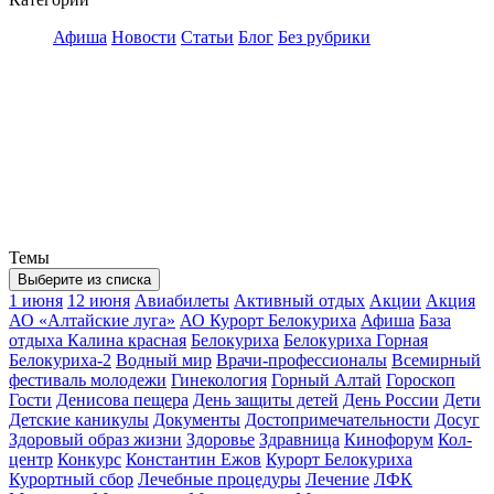
Афиша
Новости
Статьи
Блог
Без рубрики
Темы
Выберите из списка
1 июня
12 июня
Авиабилеты
Активный отдых
Акции
Акция
АО «Алтайские луга»
АО Курорт Белокуриха
Афиша
База
отдыха Калина красная
Белокуриха
Белокуриха Горная
Белокуриха-2
Водный мир
Врачи-профессионалы
Всемирный
фестиваль молодежи
Гинекология
Горный Алтай
Гороскоп
Гости
Денисова пещера
День защиты детей
День России
Дети
Детские каникулы
Документы
Достопримечательности
Досуг
Здоровый образ жизни
Здоровье
Здравница
Кинофорум
Кол-
центр
Конкурс
Константин Ежов
Курорт Белокуриха
Курортный сбор
Лечебные процедуры
Лечение
ЛФК