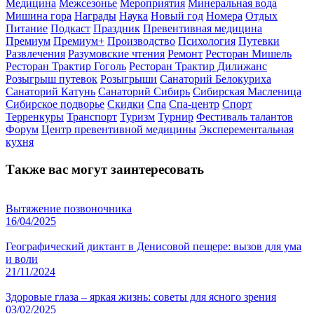
Медицина
Межсезонье
Мероприятия
Минеральная вода
Мишина гора
Награды
Наука
Новый год
Номера
Отдых
Питание
Подкаст
Праздник
Превентивная медицина
Премиум
Премиум+
Производство
Психология
Путевки
Развлечения
Разумовские чтения
Ремонт
Ресторан Мишель
Ресторан Трактир Гоголь
Ресторан Трактир Дилижанс
Розыгрыш путевок
Розыгрыши
Санаторий Белокуриха
Санаторий Катунь
Санаторий Сибирь
Сибирская Масленица
Сибирское подворье
Скидки
Спа
Спа-центр
Спорт
Терренкуры
Транспорт
Туризм
Турнир
Фестиваль талантов
Форум
Центр превентивной медицины
Эксперементальная
кухня
Также вас могут заинтересовать
Вытяжение позвоночника
16/04/2025
Географический диктант в Денисовой пещере: вызов для ума
и воли
21/11/2024
Здоровые глаза – яркая жизнь: советы для ясного зрения
03/02/2025