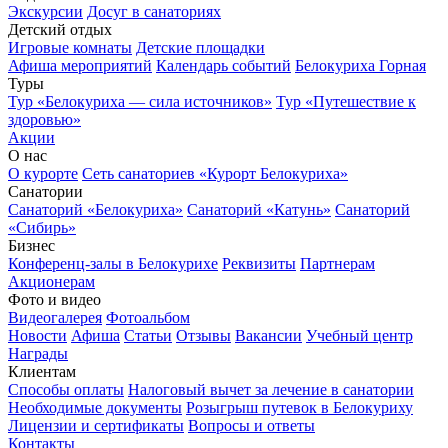
Экскурсии
Досуг в санаториях
Детский отдых
Игровые комнаты
Детские площадки
Афиша мероприятий
Календарь событий
Белокуриха Горная
Туры
Тур «Белокуриха — сила источников»
Тур «Путешествие к
здоровью»
Акции
О нас
О курорте
Сеть санаториев «Курорт Белокуриха»
Санатории
Санаторий «Белокуриха»
Санаторий «Катунь»
Санаторий
«Сибирь»
Бизнес
Конференц-залы в Белокурихе
Реквизиты
Партнерам
Акционерам
Фото и видео
Видеогалерея
Фотоальбом
Новости
Афиша
Статьи
Отзывы
Вакансии
Учебный центр
Награды
Клиентам
Способы оплаты
Налоговый вычет за лечение в санатории
Необходимые документы
Розыгрыш путевок в Белокуриху
Лицензии и сертификаты
Вопросы и ответы
Контакты