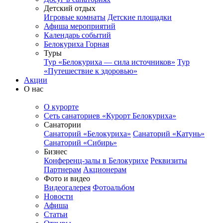
Детский отдых
Игровые комнаты
Детские площадки
Афиша мероприятий
Календарь событий
Белокуриха Горная
Туры
Тур «Белокуриха — сила источников»
Тур
«Путешествие к здоровью»
Акции
О нас
О курорте
Сеть санаториев «Курорт Белокуриха»
Санатории
Санаторий «Белокуриха»
Санаторий «Катунь»
Санаторий «Сибирь»
Бизнес
Конференц-залы в Белокурихе
Реквизиты
Партнерам
Акционерам
Фото и видео
Видеогалерея
Фотоальбом
Новости
Афиша
Статьи