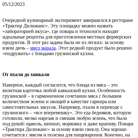
05/12/2023
Очередной кулинарный эксперимент завершился в ресторане
«Трактир Дилижанс». Эту площадку можно назвать
«лабораторией вкуса», где повара и технологи находят
идеальные рецепты для приготовления местных фермерских
продуктов. В этот раз задача была не из легких: за основу
взяли дичь –
мясо марала
. Этот редкий продукт было решено
«подружить» с блюдами грузинской кухни.
От пхали до хинкали
Наверное, каждый согласится, что блюда из мяса – это
визитная карточка любой кавказской кухни. Особенность
грузинской – в гармоничном сочетании мяса с большим
количеством зелени и овощей в качестве гарнира или
самостоятельных закусок. Например, пхали в переводе с
грузинского – «все вперемешку». Это еда бедняков, которую
готовили, мелко нарезав и смешав любую зелень, что была
под рукой: щавель, шпинат, морковку и даже крапиву. Повара
«Трактира Дилижанс» за основу взяли свеклу. Она хорошо
сочетается с мясом и полезна для пищеварения. Конечно, на