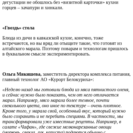
дегустации не обошлось без «визитной карточки» кухни
горцев – хачапури и хинкали.
«Гвоздь» стола
Блюда из дичи в кавказской кухне, конечно, тоже
встречаются, но вы вряд ли отыщите такие, что готовят из
алтайского марала. Поэтому поварам и технологам пришлось
в буквальном смысле экспериментировать.
Ольга Мякишева,
заместитель директора комплекса питания,
главный технолог АО «Курорт Белокуриха»:
«Неделю назад мы готовили блюда из мяса пятнистого оленя,
и сейчас нужно было показать, чем от него отличается
марал. Например, мясо марала более темное, почти
свекольного цвета, оно иное по текстуре – очень плотное.
Кроме того, у марала свой, особенный вкус, который нужно
было сохранить и не перебить специями. В частности, мы
трансформировали уже известные рецепты. Например, в
салате «Чафан», где свежие мелконарезанные овощи
(морковь, свекла, лук, капуста) подаются обычно с