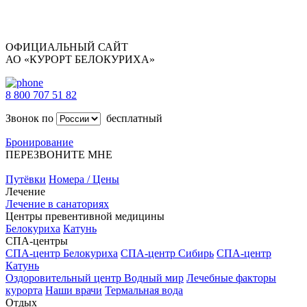
ОФИЦИАЛЬНЫЙ САЙТ
АО «КУРОРТ БЕЛОКУРИХА»
8 800 707 51 82
Звонок по
бесплатный
Бронирование
ПЕРЕЗВОНИТЕ МНЕ
Путёвки
Номера / Цены
Лечение
Лечение в санаториях
Центры превентивной медицины
Белокуриха
Катунь
СПА-центры
СПА-центр Белокуриха
СПА-центр Сибирь
СПА-центр
Катунь
Оздоровительный центр Водный мир
Лечебные факторы
курорта
Наши врачи
Термальная вода
Отдых