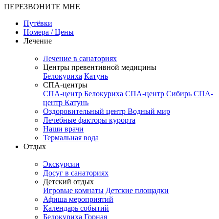
ПЕРЕЗВОНИТЕ МНЕ
Путёвки
Номера / Цены
Лечение
Лечение в санаториях
Центры превентивной медицины
Белокуриха
Катунь
СПА-центры
СПА-центр Белокуриха
СПА-центр Сибирь
СПА-
центр Катунь
Оздоровительный центр Водный мир
Лечебные факторы курорта
Наши врачи
Термальная вода
Отдых
Экскурсии
Досуг в санаториях
Детский отдых
Игровые комнаты
Детские площадки
Афиша мероприятий
Календарь событий
Белокуриха Горная