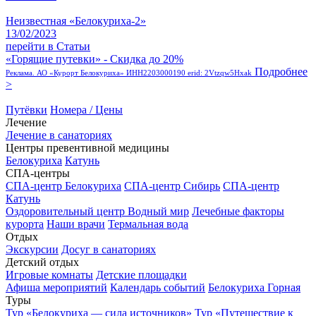
Неизвестная «Белокуриха-2»
13/02/2023
перейти в Статьи
«Горящие путевки» - Скидка до 20%
Подробнее
Реклама. АО «Курорт Белокуриха» ИНН2203000190 erid: 2Vtzqw5Hxak
>
Путёвки
Номера / Цены
Лечение
Лечение в санаториях
Центры превентивной медицины
Белокуриха
Катунь
СПА-центры
СПА-центр Белокуриха
СПА-центр Сибирь
СПА-центр
Катунь
Оздоровительный центр Водный мир
Лечебные факторы
курорта
Наши врачи
Термальная вода
Отдых
Экскурсии
Досуг в санаториях
Детский отдых
Игровые комнаты
Детские площадки
Афиша мероприятий
Календарь событий
Белокуриха Горная
Туры
Тур «Белокуриха — сила источников»
Тур «Путешествие к