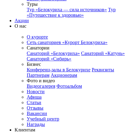
Туры
Тур «Белокуриха — сила источников»
Тур
«Путешествие к здоровью»
Акции
О нас
О курорте
Сеть санаториев «Курорт Белокуриха»
Санатории
Санаторий «Белокуриха»
Санаторий «Катунь»
Санаторий «Сибирь»
Бизнес
Конференц-залы в Белокурихе
Реквизиты
Партнерам
Акционерам
Фото и видео
Видеогалерея
Фотоальбом
Новости
Афиша
Статьи
Отзывы
Вакансии
Учебный центр
Награды
Клиентам