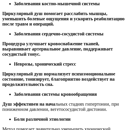
Заболевания костно-мышечной системы
Циркулярный душ помога
ет расслабить мышцы,
уменьшить болевые ощущения и
ускорить
реабилитацию
после травм
и операций.
Заболевания сердечно-
сосудистой системы
Процедура
улучшает кровоснабжение тканей,
выравнивает артериальное давление,
поддерживает
сосудистый тонус
.
Неврозы,
хронический стресс
Циркулярный душ нормализует психоэмоциональное
состояние, тонизирует, благоприятно воздействует на
продолжительность сна.
Заболевания системы кровообращения
Душ эффективен на нача
льных стадиях гипертонии, при
пониженном давлении, вегетососудистой дистонии.
Бол
и различной этиологии
Метод помогает значительно уменьшить хронический