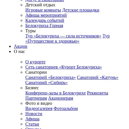
Детский отдых
Игровые комнаты
Детские площадки
Афиша мероприятий
Календарь событий
Белокуриха Горная
Туры
Тур «Белокуриха — сила источников»
Тур
«Путешествие к здоровью»
Акции
О нас
О курорте
Сеть санаториев «Курорт Белокуриха»
Санатории
Санаторий «Белокуриха»
Санаторий «Катунь»
Санаторий «Сибирь»
Бизнес
Конференц-залы в Белокурихе
Реквизиты
Партнерам
Акционерам
Фото и видео
Видеогалерея
Фотоальбом
Новости
Афиша
Статьи