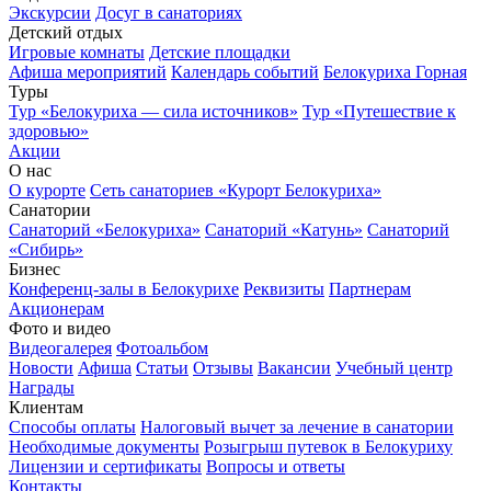
Экскурсии
Досуг в санаториях
Детский отдых
Игровые комнаты
Детские площадки
Афиша мероприятий
Календарь событий
Белокуриха Горная
Туры
Тур «Белокуриха — сила источников»
Тур «Путешествие к
здоровью»
Акции
О нас
О курорте
Сеть санаториев «Курорт Белокуриха»
Санатории
Санаторий «Белокуриха»
Санаторий «Катунь»
Санаторий
«Сибирь»
Бизнес
Конференц-залы в Белокурихе
Реквизиты
Партнерам
Акционерам
Фото и видео
Видеогалерея
Фотоальбом
Новости
Афиша
Статьи
Отзывы
Вакансии
Учебный центр
Награды
Клиентам
Способы оплаты
Налоговый вычет за лечение в санатории
Необходимые документы
Розыгрыш путевок в Белокуриху
Лицензии и сертификаты
Вопросы и ответы
Контакты