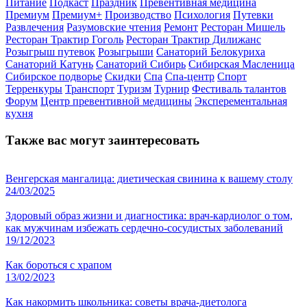
Питание
Подкаст
Праздник
Превентивная медицина
Премиум
Премиум+
Производство
Психология
Путевки
Развлечения
Разумовские чтения
Ремонт
Ресторан Мишель
Ресторан Трактир Гоголь
Ресторан Трактир Дилижанс
Розыгрыш путевок
Розыгрыши
Санаторий Белокуриха
Санаторий Катунь
Санаторий Сибирь
Сибирская Масленица
Сибирское подворье
Скидки
Спа
Спа-центр
Спорт
Терренкуры
Транспорт
Туризм
Турнир
Фестиваль талантов
Форум
Центр превентивной медицины
Эксперементальная
кухня
Также вас могут заинтересовать
Венгерская мангалица: диетическая свинина к вашему столу
24/03/2025
Здоровый образ жизни и диагностика: врач-кардиолог о том,
как мужчинам избежать сердечно-сосудистых заболеваний
19/12/2023
Как бороться с храпом
13/02/2023
Как накормить школьника: советы врача-диетолога