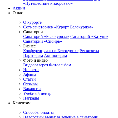
«Путешествие к здоровью»
Акции
О нас
О курорте
Сеть санаториев «Курорт Белокуриха»
Санатории
Санаторий «Белокуриха»
Санаторий «Катунь»
Санаторий «Сибирь»
Бизнес
Конференц-залы в Белокурихе
Реквизиты
Партнерам
Акционерам
Фото и видео
Видеогалерея
Фотоальбом
Новости
Афиша
Статьи
Отзывы
Вакансии
Учебный центр
Награды
Клиентам
Способы оплаты
Налоговый вычет за лечение в санатории