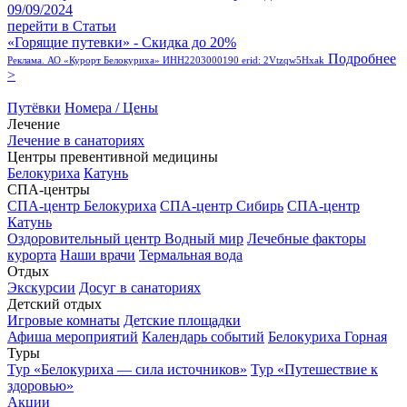
09/09/2024
перейти в Статьи
«Горящие путевки» - Скидка до 20%
Подробнее
Реклама. АО «Курорт Белокуриха» ИНН2203000190 erid: 2Vtzqw5Hxak
>
Путёвки
Номера / Цены
Лечение
Лечение в санаториях
Центры превентивной медицины
Белокуриха
Катунь
СПА-центры
СПА-центр Белокуриха
СПА-центр Сибирь
СПА-центр
Катунь
Оздоровительный центр Водный мир
Лечебные факторы
курорта
Наши врачи
Термальная вода
Отдых
Экскурсии
Досуг в санаториях
Детский отдых
Игровые комнаты
Детские площадки
Афиша мероприятий
Календарь событий
Белокуриха Горная
Туры
Тур «Белокуриха — сила источников»
Тур «Путешествие к
здоровью»
Акции