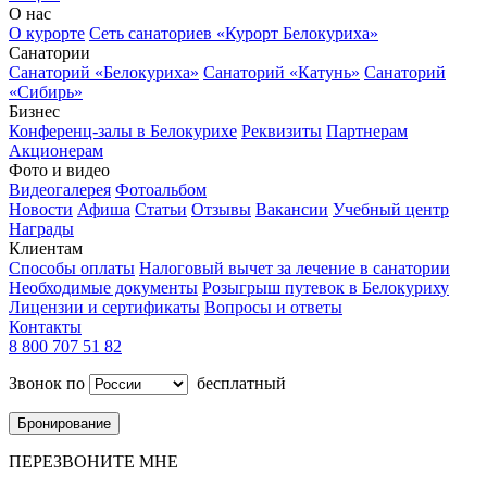
О нас
О курорте
Сеть санаториев «Курорт Белокуриха»
Санатории
Санаторий «Белокуриха»
Санаторий «Катунь»
Санаторий
«Сибирь»
Бизнес
Конференц-залы в Белокурихе
Реквизиты
Партнерам
Акционерам
Фото и видео
Видеогалерея
Фотоальбом
Новости
Афиша
Статьи
Отзывы
Вакансии
Учебный центр
Награды
Клиентам
Способы оплаты
Налоговый вычет за лечение в санатории
Необходимые документы
Розыгрыш путевок в Белокуриху
Лицензии и сертификаты
Вопросы и ответы
Контакты
8 800 707 51 82
Звонок по
бесплатный
Бронирование
ПЕРЕЗВОНИТЕ МНЕ