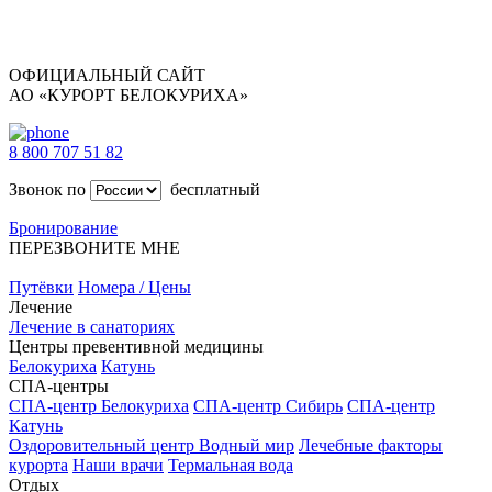
ОФИЦИАЛЬНЫЙ САЙТ
АО «КУРОРТ БЕЛОКУРИХА»
8 800 707 51 82
Звонок по
бесплатный
Бронирование
ПЕРЕЗВОНИТЕ МНЕ
Путёвки
Номера / Цены
Лечение
Лечение в санаториях
Центры превентивной медицины
Белокуриха
Катунь
СПА-центры
СПА-центр Белокуриха
СПА-центр Сибирь
СПА-центр
Катунь
Оздоровительный центр Водный мир
Лечебные факторы
курорта
Наши врачи
Термальная вода
Отдых