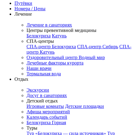
Путёвки
Номера / Цены
Лечение
Лечение в санаториях
Центры превентивной медицины
Белокуриха
Катунь
СПА-центры
СПА-центр Белокуриха
СПА-центр Сибирь
СПА-
центр Катунь
Оздоровительный центр Водный мир
Лечебные факторы курорта
Наши врачи
Термальная вода
Отдых
Экскурсии
Досуг в санаториях
Детский отдых
Игровые комнаты
Детские площадки
Афиша мероприятий
Календарь событий
Белокуриха Горная
Туры
Тур «Белокуриха — сила источников»
Тур