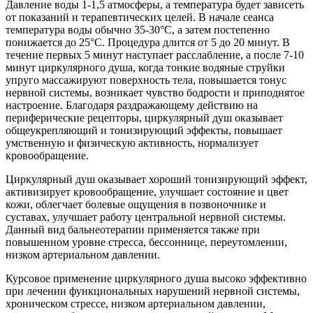
Давление воды 1-1,5 атмосферы, а температура будет зависеть
от показаний и терапевтических целей. В начале сеанса
температура воды обычно 35-30°С, а затем постепенно
понижается до 25°С. Процедура длится от 5 до 20 минут. В
течение первых 5 минут наступает расслабление, а после 7-10
минут циркулярного душа, когда тонкие водяные струйки
упруго массажируют поверхность тела, повышается тонус
нервной системы, возникает чувство бодрости и приподнятое
настроение. Благодаря раздражающему действию на
периферические рецепторы, циркулярный душ оказывает
общеукрепляющий и тонизирующий эффекты, повышает
умственную и физическую активность, нормализует
кровообращение.
Циркулярный душ оказывает хороший тонизирующий эффект,
активизирует кровообращение, улучшает состояние и цвет
кожи, облегчает болевые ощущения в позвоночнике и
суставах, улучшает работу центральной нервной системы.
Данный вид бальнеотерапии применяется также при
повышенном уровне стресса, бессоннице, переутомлении,
низком артериальном давлении.
Курсовое применение циркулярного душа высоко эффективно
при лечении функциональных нарушений нервной системы,
хроническом стрессе, низком артериальном давлении,