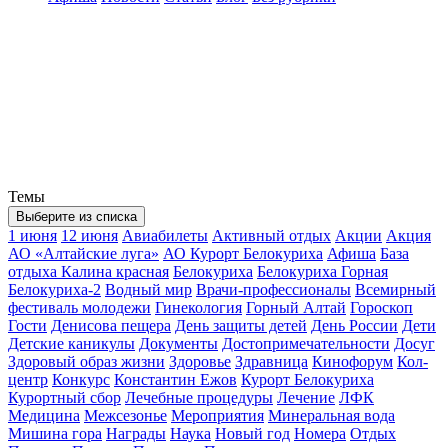
Темы
Выберите из списка
1 июня
12 июня
Авиабилеты
Активный отдых
Акции
Акция
АО «Алтайские луга»
АО Курорт Белокуриха
Афиша
База
отдыха Калина красная
Белокуриха
Белокуриха Горная
Белокуриха-2
Водный мир
Врачи-профессионалы
Всемирный
фестиваль молодежи
Гинекология
Горный Алтай
Гороскоп
Гости
Денисова пещера
День защиты детей
День России
Дети
Детские каникулы
Документы
Достопримечательности
Досуг
Здоровый образ жизни
Здоровье
Здравница
Кинофорум
Кол-
центр
Конкурс
Константин Ежов
Курорт Белокуриха
Курортный сбор
Лечебные процедуры
Лечение
ЛФК
Медицина
Межсезонье
Мероприятия
Минеральная вода
Мишина гора
Награды
Наука
Новый год
Номера
Отдых