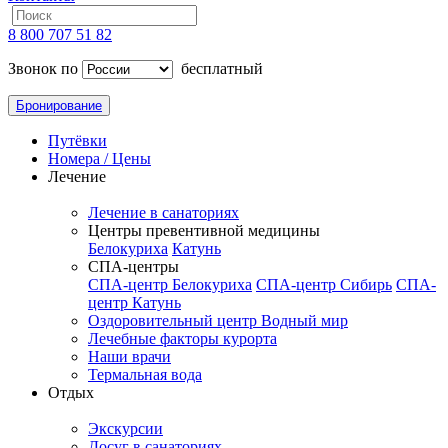
8 800 707 51 82
Звонок по
бесплатный
Бронирование
Путёвки
Номера / Цены
Лечение
Лечение в санаториях
Центры превентивной медицины
Белокуриха
Катунь
СПА-центры
СПА-центр Белокуриха
СПА-центр Сибирь
СПА-
центр Катунь
Оздоровительный центр Водный мир
Лечебные факторы курорта
Наши врачи
Термальная вода
Отдых
Экскурсии
Досуг в санаториях