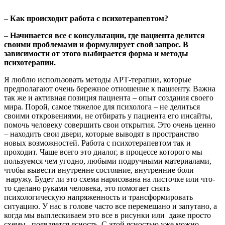
–
Как происходит работа с психотерапевтом?
–
Начинается все с консультации, где пациента делится
своими проблемами и формулирует свой запрос. В
зависимости от этого выбирается форма и методы
психотерапии.
Я люблю использовать методы АРТ-терапии, которые
предполагают очень бережное отношение к пациенту. Важна
так же и активная позиция пациента – опыт создания своего
мира. Порой, самое тяжелое для психолога – не делиться
своими откровениями, не отбирать у пациента его инсайты,
помочь человеку совершить свои открытия. Это очень ценно
– находить свои двери, которые выводят в пространство
новых возможностей. Работа с психотерапевтом так и
проходит. Чаще всего это диалог, в процессе которого мы
пользуемся чем угодно, любыми подручными материалами,
чтобы вывести внутренне состояние, внутренние боли
наружу. Будет ли это схема нарисована на листочке или что-
то сделано руками человека, это помогает снять
психологическую напряженность и трансформировать
ситуацию. У нас в голове часто все перемешано и запутано, а
когда мы выплескиваем это все в рисунки или даже просто
схемы, появляется ясность. С этой ясностью уже можно