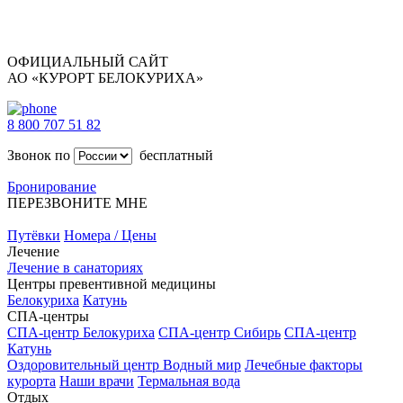
ОФИЦИАЛЬНЫЙ САЙТ
АО «КУРОРТ БЕЛОКУРИХА»
8 800 707 51 82
Звонок по
бесплатный
Бронирование
ПЕРЕЗВОНИТЕ МНЕ
Путёвки
Номера / Цены
Лечение
Лечение в санаториях
Центры превентивной медицины
Белокуриха
Катунь
СПА-центры
СПА-центр Белокуриха
СПА-центр Сибирь
СПА-центр
Катунь
Оздоровительный центр Водный мир
Лечебные факторы
курорта
Наши врачи
Термальная вода
Отдых