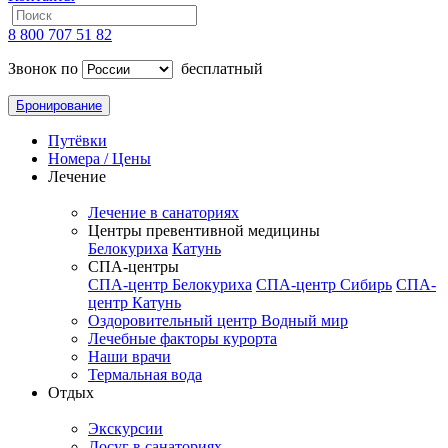
8 800 707 51 82
Звонок по
бесплатный
Бронирование
Путёвки
Номера / Цены
Лечение
Лечение в санаториях
Центры превентивной медицины
Белокуриха
Катунь
СПА-центры
СПА-центр Белокуриха
СПА-центр Сибирь
СПА-
центр Катунь
Оздоровительный центр Водный мир
Лечебные факторы курорта
Наши врачи
Термальная вода
Отдых
Экскурсии
Досуг в санаториях