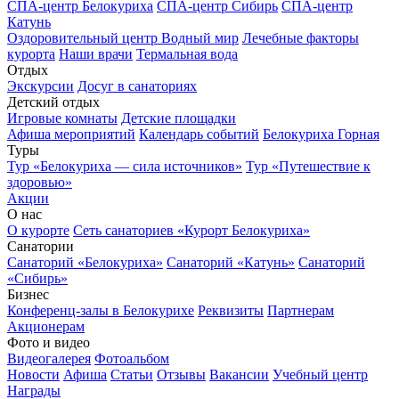
СПА-центр Белокуриха
СПА-центр Сибирь
СПА-центр
Катунь
Оздоровительный центр Водный мир
Лечебные факторы
курорта
Наши врачи
Термальная вода
Отдых
Экскурсии
Досуг в санаториях
Детский отдых
Игровые комнаты
Детские площадки
Афиша мероприятий
Календарь событий
Белокуриха Горная
Туры
Тур «Белокуриха — сила источников»
Тур «Путешествие к
здоровью»
Акции
О нас
О курорте
Сеть санаториев «Курорт Белокуриха»
Санатории
Санаторий «Белокуриха»
Санаторий «Катунь»
Санаторий
«Сибирь»
Бизнес
Конференц-залы в Белокурихе
Реквизиты
Партнерам
Акционерам
Фото и видео
Видеогалерея
Фотоальбом
Новости
Афиша
Статьи
Отзывы
Вакансии
Учебный центр
Награды