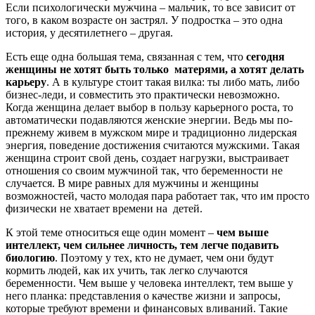
Если психологически мужчина – мальчик, то все зависит от
того, в каком возрасте он застрял. У подростка – это одна
история, у десятилетнего – другая.
Есть еще одна большая тема, связанная с тем, что
сегодня
женщины не хотят быть только матерями, а хотят делать
карьеру
. А в культуре стоит такая вилка: ты либо мать, либо
бизнес-леди, и совместить это практически невозможно.
Когда женщина делает выбор в пользу карьерного роста, то
автоматически подавляются женские энергии. Ведь мы по-
прежнему живем в мужском мире и традиционно лидерская
энергия, поведение достижения считаются мужскими. Такая
женщина строит свой день, создает нагрузки, выстраивает
отношения со своим мужчиной так, что беременности не
случается. В мире равных для мужчины и женщины
возможностей, часто молодая пара работает так, что им просто
физически не хватает времени на детей.
К этой теме относиться еще один момент –
чем выше
интеллект, чем сильнее личность, тем легче подавить
биологию
. Поэтому у тех, кто не думает, чем они будут
кормить людей, как их учить, так легко случаются
беременности. Чем выше у человека интеллект, тем выше у
него планка: представления о качестве жизни и запросы,
которые требуют времени и финансовых вливаний. Такие