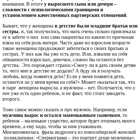
внимания. В итоге
у выросшего сына или дочери –
сложности с психологическими границами и
установлением качественных партнерских отношений
.
Бывает, что у женщины
в детстве были младшие братья или
сестры
, и, так получилось, что мать очень сильно привлекала
ее к заботе о них или сама пациентка по каким-то причинам
взяла на себя роль матери. Часто даже во взрослом возрасте
такие женщины продолжают заботиться о своих братьях и
сестрах. У них как бы уже есть дети. Или, взвалив на себя
обязанности взрослых, девочки, словно бы остаются без
детства. Это порождает страхи:«Смогу ли я дать своим детям
то, чего мне в детстве не додали? А буду ли я получать
любовь, когда появятся дети? Если у меня появятся дети,
останется ли у меня время на себя?» Может оказаться так, что
в паре женщина выросла, а мужчина – нет. Получается, что у
нее уже есть один ребенок, и не факт, что стоит заводить
второго.
Тоже самое можно сказать и про мужчин. Например, если
мужчина вырос и остался маменькиным сыночком
, то
ребенок – маленькое существо, которое будет отнимать много
времени, а ему надо, чтобы за ним ухаживали.
Мнезапомнилась фраза андролога из новосибирской женской
поликлиники: «Спермограма – это портрет души мужчины».