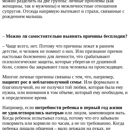
можно разделить на две группы: личные проблемы (как
женщины, так и мужчины) и межличностные отношения
супругов. Отсюда напрямую вытекают и страхи, связанные с
рождением малыша.
–
Можно ли самостоятельно выявить причины бесплодия?
– Чаще всего, нет. Потому что причины лежат в раннем
детстве, и человек не помнит о них. Или признание причин
настолько болезненно для личности, что срабатывают
психологические защиты, которые уберегая от душевной
боли, словно бы закрывают глаза человека на происходящее.
Многие личные причины связаны с тем, что, например,
пациент рос в неблагополучной семье
. Или формально в
благополучной, но не получил той любви, которая была ему
нужна, или внимания в том объеме, который ему необходим, и
в определенное время.
Например, если
потребности ребенка в первый год жизни
не удовлетворялись матерью
или лицом, заменяющим мать.
Когда ребенок испытывал голод, потому что его забывали
покормить или кормили по часам, а не по требованию. Когда
ребенка лишали общения – мало держали на руках, не