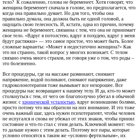
тело? К сожалению, голова не беременеет. Хотя говорят, что
женщина беременеет сначала в голове, но предполагается, что
когда она правильно думает. Но для того, чтобы она
правильно думала, она должна быть не одной головой, а
ощущать свою телесность. И, кстати, одна из причин, почему
женщина не беременеет, связанна с тем, что она не принимает
свое тело. «Вдруг я потолстею, вдруг я похудею, вдруг у меня
будут растяжки» — это самое простое, что может быть. Более
сложные варианты: «Может я недостаточно женщина?» Как
это ни странно, такой вопрос у многих возникает. С телом
связано очень много страхов, не говоря уже о том, что роды –
это болезненно.
Все процедуры, где на массаже разминают, снимают
напряжение, водой поливают, снимают напряжение, даже
гидроколонотерапия тоже вымывает все нехорошее. Все
процедуры нас возвращают к нашему телу. И да, кто-то может
столкнуться с тем, от чего он благополучно убегал в обычной
жизни: с
хронической усталостью
, вдруг возникшими болями,
просто потому что мы обратили на них внимание. И это тоже
очень важный шаг, здесь нужен психотерапевт, чтобы человек
не испугался и снова не убежал от этих знаков, чтобы принял
состояние и что-то стал с этим делать. Ключевой момент: что-
то дальше нужно с этим делать. Поэтому все пары, которые
условно относятся к таким же «условно фертильным», их