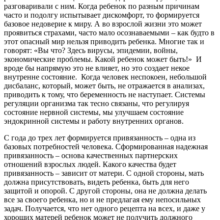
разговаривали с ним. Когда ребенок по разным причинам
часто и подолгу испытывает дискомфорт, то формируется
базовое недоверие к миру. А во взрослой жизни это может
проявиться страхами, часто мало осознаваемыми – как будто в
этот опасный мир нельзя приводить ребенка. Многие так и
говорят: «Вы что? Здесь вирусы, эпидемии, войны,
экономические проблемы. Какой ребенок может быть!» И
вроде бы напрямую это не влияет, но это создает некое
внутренне состояние. Когда человек неспокоен, небольшой
дисбаланс, который, может быть, не отражается в анализах,
приводить к тому, что беременность не наступает. Системы
регуляции организма так тесно связаны, что регулируя
состояние нервной системы, мы улучшаем состояние
эндокринной системы и работу внутренних органов.
С года до трех лет формируется привязанность – одна из
базовых потребностей человека. Сформированная надежная
привязанность – основа качественных партнерских
отношений взрослых людей. Какого качества будет
привязанность – зависит от матери. С одной стороны, мать
должна присутствовать, видеть ребенка, быть для него
защитой и опорой. С другой стороны, она не должна делать
все за своего ребенка, но и не предлагая ему непосильных
задач. Получается, что нет одного рецепта на всех, и даже у
хороших матерей ребенок может не получить должного