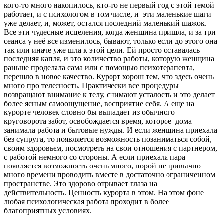
кого-то много накопилось, кто-то не первый год с этой темой
работает, и с психологом в том числе, и эти маленькие шаги
уже делает, и, может, остался последний маленький шажок.
Все эти чудесные исцеления, когда женщина пришла, и за три
сеанса у неё все изменилось, бывают, только если до этого она
так или иначе уже шла к этой цели. Ей просто оставалась
последняя капля, и это количество работы, которую женщина
раньше проделала сама или с помощью психотерапевта,
перешло в новое качество. Курорт хорош тем, что здесь очень
много про телесность. Практически все процедуры
возвращают внимание к телу, снимают усталость и это делает
более ясным самоощущение, восприятие себя. А еще на
курорте человек словно бы выпадает из обычного
круговорота забот, освобождается время, которое дома
занимала работа и бытовые нужды. И если женщина приехала
без супруга, то появляется возможность позаниматься собой,
своим здоровьем, посмотреть на свои отношения с партнером,
с работой немного со стороны. А если приехала пара –
появляется возможность очень много, порой непривычно
много времени проводить вместе в достаточно ограниченном
пространстве. Это здорово отрывает глаза на
действительность. Ценность курорта в этом. На этом фоне
любая психологическая работа проходит в более
благоприятных условиях.