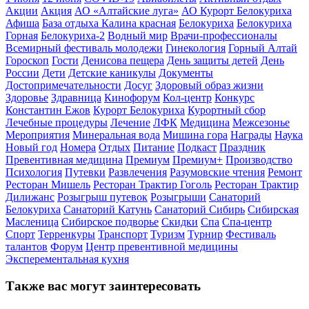
Акции
Акция
АО «Алтайские луга»
АО Курорт Белокуриха
Афиша
База отдыха Калина красная
Белокуриха
Белокуриха
Горная
Белокуриха-2
Водный мир
Врачи-профессионалы
Всемирный фестиваль молодежи
Гинекология
Горный Алтай
Гороскоп
Гости
Денисова пещера
День защиты детей
День
России
Дети
Детские каникулы
Документы
Достопримечательности
Досуг
Здоровый образ жизни
Здоровье
Здравница
Кинофорум
Кол-центр
Конкурс
Константин Ежов
Курорт Белокуриха
Курортный сбор
Лечебные процедуры
Лечение
ЛФК
Медицина
Межсезонье
Мероприятия
Минеральная вода
Мишина гора
Награды
Наука
Новый год
Номера
Отдых
Питание
Подкаст
Праздник
Превентивная медицина
Премиум
Премиум+
Производство
Психология
Путевки
Развлечения
Разумовские чтения
Ремонт
Ресторан Мишель
Ресторан Трактир Гоголь
Ресторан Трактир
Дилижанс
Розыгрыш путевок
Розыгрыши
Санаторий
Белокуриха
Санаторий Катунь
Санаторий Сибирь
Сибирская
Масленица
Сибирское подворье
Скидки
Спа
Спа-центр
Спорт
Терренкуры
Транспорт
Туризм
Турнир
Фестиваль
талантов
Форум
Центр превентивной медицины
Эксперементальная кухня
Также вас могут заинтересовать