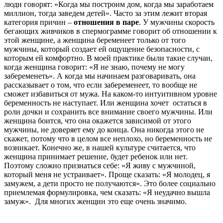
люди говорят: «Когда мы построим дом, когда мы заработаем
миллион, тогда заведем детей». Часто за этим лежит вторая
категория причин –
отношения в паре
. У мужчины скорость
бегающих живчиков в спермограмме говорит об отношении к
этой женщине, а женщина беременеет только от того
мужчины, который создает ей ощущение безопасности, с
которым ей комфортно. В моей практике были такие случаи,
когда женщина говорит: «Я не знаю, почему не могу
забеременеть». А когда мы начинаем разговаривать, она
рассказывает о том, что если забеременеет, то вообще не
сможет избавиться от мужа. На каком-то интуитивном уровне
беременность не наступает. Или женщина хочет остаться в
роли дочки и сохранить все внимание своего мужчины. Или
женщина боится, что она окажется зависимой от этого
мужчины, не доверяет ему до конца. Она никогда этого не
скажет, потому что в целом все неплохо, но беременность не
возникает. Конечно же, в нашей культуре считается, что
женщина принимает решение, будет ребенок или нет.
Поэтому сложно признаться себе: «Я живу с мужчиной,
который меня не устраивает». Проще сказать: «Я молодец, я
замужем, а дети просто не получаются». Это более социально
приемлемая формулировка, чем сказать: «Я неудачно вышла
замуж». Для многих женщин это еще очень значимо.