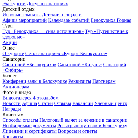
Экскурсии
Досуг в санаториях
Детский отдых
Игровые комнаты
Детские площадки
Афиша мероприятий
Календарь событий
Белокуриха Горная
Туры
Тур «Белокуриха — сила источников»
Тур «Путешествие к
здоровью»
Акции
О нас
О курорте
Сеть санаториев «Курорт Белокуриха»
Санатории
Санаторий «Белокуриха»
Санаторий «Катунь»
Санаторий
«Сибирь»
Бизнес
Конференц-залы в Белокурихе
Реквизиты
Партнерам
Акционерам
Фото и видео
Видеогалерея
Фотоальбом
Новости
Афиша
Статьи
Отзывы
Вакансии
Учебный центр
Награды
Клиентам
Способы оплаты
Налоговый вычет за лечение в санатории
Необходимые документы
Розыгрыш путевок в Белокуриху
Лицензии и сертификаты
Вопросы и ответы
Контакты