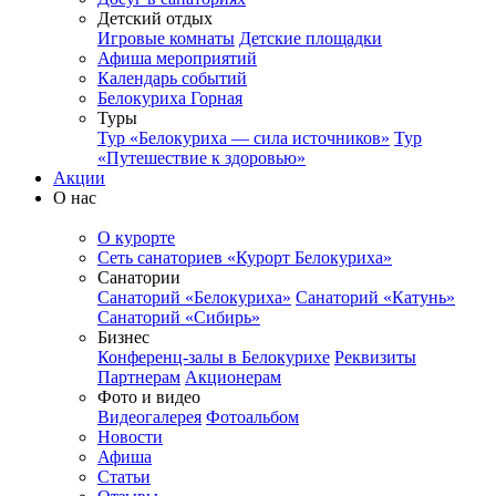
Детский отдых
Игровые комнаты
Детские площадки
Афиша мероприятий
Календарь событий
Белокуриха Горная
Туры
Тур «Белокуриха — сила источников»
Тур
«Путешествие к здоровью»
Акции
О нас
О курорте
Сеть санаториев «Курорт Белокуриха»
Санатории
Санаторий «Белокуриха»
Санаторий «Катунь»
Санаторий «Сибирь»
Бизнес
Конференц-залы в Белокурихе
Реквизиты
Партнерам
Акционерам
Фото и видео
Видеогалерея
Фотоальбом
Новости
Афиша
Статьи