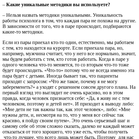
–
Какие уникальные методики вы используете?
– Нельзя назвать методики уникальными. Уникальность
работы психолога в том, что каждая пара не похожа на другие.
В зависимости от того, что в паре происходит, подбираются
какие-то методики.
Если из пары приехал кто-то один, естественно, мы работаем
с тем, кто находится на курорте. Если приехала пара, но,
например, мужчина считает, что у него все нормально, значит,
мы будем работать с тем, кто готов работать. Когда в паре у
одного человека что-то меняется, то со вторым что-то тоже
будет происходить. «Что-то» потому что не всегда именно эта
пара будет с детьми. Иногда бывает так, что пациенты
приходят с запросом: «Что же такое, почему я не могу
забеременеть?» а уходят с решением совсем другого плана. На
первый взгляд это выглядит не очень красиво, но в этом
правда, когда человек признается себе: «Да, я живу не с тем
человеком, поэтому и детей нет». И приходит к выводу либо:
«Мне дети не так важны так, как этот человек», либо: «Мне
нужны дети, и, несмотря на то, что у меня все сейчас так
красиво, я пойду своим путем». Это очень серьезный шаг и
самому себе об этом сложно сказать, далеко не каждый может
отказаться от того хорошего, что уже есть, чтобы получить
что-то лучшее, что всего лишь может быть. Поэтому для нас