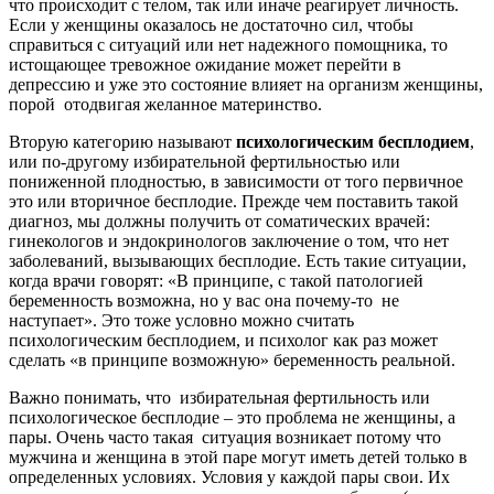
что происходит с телом, так или иначе реагирует личность.
Если у женщины оказалось не достаточно сил, чтобы
справиться с ситуаций или нет надежного помощника, то
истощающее тревожное ожидание может перейти в
депрессию и уже это состояние влияет на организм женщины,
порой отодвигая желанное материнство.
Вторую категорию называют
психологическим бесплодием
,
или по-другому избирательной фертильностью или
пониженной плодностью, в зависимости от того первичное
это или вторичное бесплодие. Прежде чем поставить такой
диагноз, мы должны получить от соматических врачей:
гинекологов и эндокринологов заключение о том, что нет
заболеваний, вызывающих бесплодие. Есть такие ситуации,
когда врачи говорят: «В принципе, с такой патологией
беременность возможна, но у вас она почему-то не
наступает». Это тоже условно можно считать
психологическим бесплодием, и психолог как раз может
сделать «в принципе возможную» беременность реальной.
Важно понимать, что избирательная фертильность или
психологическое бесплодие – это проблема не женщины, а
пары. Очень часто такая ситуация возникает потому что
мужчина и женщина в этой паре могут иметь детей только в
определенных условиях. Условия у каждой пары свои. Их