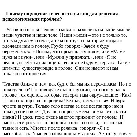
–
Почему ощущение телесности важно для решения
психологических проблем?
– Условно говоря, человека можно разделить на наши мысли,
наши чувства и наше тело. Наши мысли – это не только то,
что мы думаем сейчас, а те конструкты, которые когда-то
вложили нам в голову. Грубо говоря: «Зачем я буду
беременеть?», «Потому что время наступило», или «Маме
нужны внуки», или «Мужчину привязать», или «Я не
реализую себя как женщина, если я не буду матерью». Такие
штампы, существующие в голове. Они не имеют к нам
никакого отношения.
Чувства ближе к нам, как будто бы мы их переживаем. Но по
поводу чего? По поводу тех конструкций, которые у нас в
голове, тех оценок, которые говорят нам окружающие: «Как?
Ты до сих пор еще не родила! Бедная, несчастная». И буря
чувств внутри. Только тело всегда за нас всегда про нас и
никогда не соврет. Другой вопрос: умеем ли мы читать эти
знаки? И здесь тоже очень многое приходит от головы. И
часто дети рисуют головонога: голова и ноги, а взрослые
такие и есть. Многие после релакса говорят «Я не
расслабилась. У меня голова полна мыслей». А что чувствует