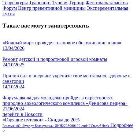
Терренкуры
Транспорт
Туризм
Турнир
Фестиваль талантов
Форум
Центр превентивной медицины
Эксперементальная
кухня
Также вас могут заинтересовать
«Водный мир» проведет плановое обслуживание в июле
13/04/2026
Ремонт детской и подростковой игровой комнаты
24/10/2025
Прилив сил и энергии: укрепите свое ментальное здоровье в
санатории
14/10/2024
Форум-школа для молодежи пройдет в окрестностях
природно-археологического комплекса «Денисова пещера»
21/06/2024
перейти в Новости
«Горящие путевки» - Скидка до 20%
Подробнее
Реклама. АО «Курорт Белокуриха» ИНН2203000190 erid: 2Vtzqw5Hxak
>