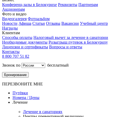
Конференц-залы в Белокурихе
Реквизиты
Партнерам
Акционерам
Фото и видео
Видеогалерея
Фотоальбом
Новости
Афиша
Статьи
Отзывы
Вакансии
Учебный центр
Награды
Клиентам
Способы оплаты
Налоговый вычет за лечение в санатории
Необходимые документы
Розыгрыш путевок в Белокуриху
Лицензии и сертификаты
Вопросы и ответы
Контакты
8 800 707 51 82
Звонок по
бесплатный
Бронирование
ПЕРЕЗВОНИТЕ МНЕ
Путёвки
Номера / Цены
Лечение
Лечение в санаториях
Центры превентивной медицины