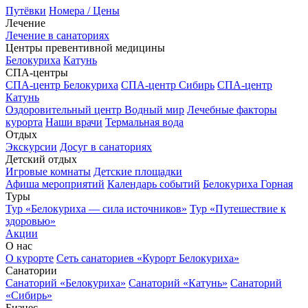
Путёвки
Номера / Цены
Лечение
Лечение в санаториях
Центры превентивной медицины
Белокуриха
Катунь
СПА-центры
СПА-центр Белокуриха
СПА-центр Сибирь
СПА-центр
Катунь
Оздоровительный центр Водный мир
Лечебные факторы
курорта
Наши врачи
Термальная вода
Отдых
Экскурсии
Досуг в санаториях
Детский отдых
Игровые комнаты
Детские площадки
Афиша мероприятий
Календарь событий
Белокуриха Горная
Туры
Тур «Белокуриха — сила источников»
Тур «Путешествие к
здоровью»
Акции
О нас
О курорте
Сеть санаториев «Курорт Белокуриха»
Санатории
Санаторий «Белокуриха»
Санаторий «Катунь»
Санаторий
«Сибирь»
Бизнес