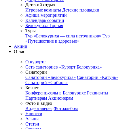
Детский отдых
Игровые комнаты
Детские площадки
Афиша мероприятий
Календарь событий
Белокуриха Горная
Туры
Тур «Белокуриха — сила источников»
Тур
«Путешествие к здоровью»
Акции
О нас
О курорте
Сеть санаториев «Курорт Белокуриха»
Санатории
Санаторий «Белокуриха»
Санаторий «Катунь»
Санаторий «Сибирь»
Бизнес
Конференц-залы в Белокурихе
Реквизиты
Партнерам
Акционерам
Фото и видео
Видеогалерея
Фотоальбом
Новости
Афиша
Статьи