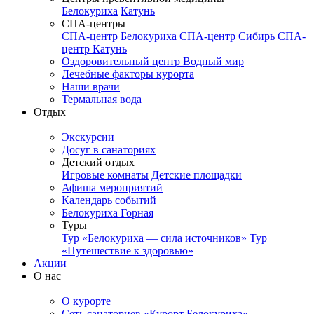
Белокуриха
Катунь
СПА-центры
СПА-центр Белокуриха
СПА-центр Сибирь
СПА-
центр Катунь
Оздоровительный центр Водный мир
Лечебные факторы курорта
Наши врачи
Термальная вода
Отдых
Экскурсии
Досуг в санаториях
Детский отдых
Игровые комнаты
Детские площадки
Афиша мероприятий
Календарь событий
Белокуриха Горная
Туры
Тур «Белокуриха — сила источников»
Тур
«Путешествие к здоровью»
Акции
О нас
О курорте
Сеть санаториев «Курорт Белокуриха»