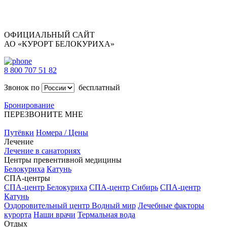
ОФИЦИАЛЬНЫЙ САЙТ
АО «КУРОРТ БЕЛОКУРИХА»
8 800 707 51 82
Звонок по
бесплатный
Бронирование
ПЕРЕЗВОНИТЕ МНЕ
Путёвки
Номера / Цены
Лечение
Лечение в санаториях
Центры превентивной медицины
Белокуриха
Катунь
СПА-центры
СПА-центр Белокуриха
СПА-центр Сибирь
СПА-центр
Катунь
Оздоровительный центр Водный мир
Лечебные факторы
курорта
Наши врачи
Термальная вода
Отдых