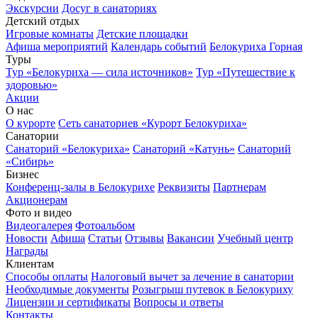
Экскурсии
Досуг в санаториях
Детский отдых
Игровые комнаты
Детские площадки
Афиша мероприятий
Календарь событий
Белокуриха Горная
Туры
Тур «Белокуриха — сила источников»
Тур «Путешествие к
здоровью»
Акции
О нас
О курорте
Сеть санаториев «Курорт Белокуриха»
Санатории
Санаторий «Белокуриха»
Санаторий «Катунь»
Санаторий
«Сибирь»
Бизнес
Конференц-залы в Белокурихе
Реквизиты
Партнерам
Акционерам
Фото и видео
Видеогалерея
Фотоальбом
Новости
Афиша
Статьи
Отзывы
Вакансии
Учебный центр
Награды
Клиентам
Способы оплаты
Налоговый вычет за лечение в санатории
Необходимые документы
Розыгрыш путевок в Белокуриху
Лицензии и сертификаты
Вопросы и ответы
Контакты