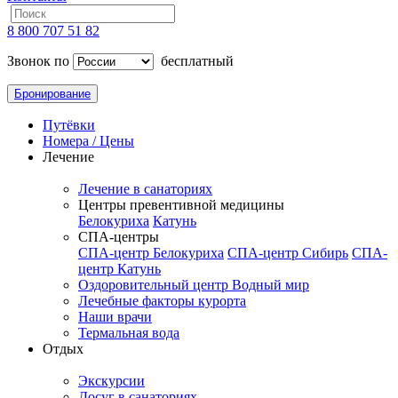
8 800 707 51 82
Звонок по
бесплатный
Бронирование
Путёвки
Номера / Цены
Лечение
Лечение в санаториях
Центры превентивной медицины
Белокуриха
Катунь
СПА-центры
СПА-центр Белокуриха
СПА-центр Сибирь
СПА-
центр Катунь
Оздоровительный центр Водный мир
Лечебные факторы курорта
Наши врачи
Термальная вода
Отдых
Экскурсии
Досуг в санаториях