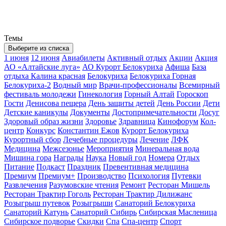
Темы
Выберите из списка
1 июня
12 июня
Авиабилеты
Активный отдых
Акции
Акция
АО «Алтайские луга»
АО Курорт Белокуриха
Афиша
База
отдыха Калина красная
Белокуриха
Белокуриха Горная
Белокуриха-2
Водный мир
Врачи-профессионалы
Всемирный
фестиваль молодежи
Гинекология
Горный Алтай
Гороскоп
Гости
Денисова пещера
День защиты детей
День России
Дети
Детские каникулы
Документы
Достопримечательности
Досуг
Здоровый образ жизни
Здоровье
Здравница
Кинофорум
Кол-
центр
Конкурс
Константин Ежов
Курорт Белокуриха
Курортный сбор
Лечебные процедуры
Лечение
ЛФК
Медицина
Межсезонье
Мероприятия
Минеральная вода
Мишина гора
Награды
Наука
Новый год
Номера
Отдых
Питание
Подкаст
Праздник
Превентивная медицина
Премиум
Премиум+
Производство
Психология
Путевки
Развлечения
Разумовские чтения
Ремонт
Ресторан Мишель
Ресторан Трактир Гоголь
Ресторан Трактир Дилижанс
Розыгрыш путевок
Розыгрыши
Санаторий Белокуриха
Санаторий Катунь
Санаторий Сибирь
Сибирская Масленица
Сибирское подворье
Скидки
Спа
Спа-центр
Спорт