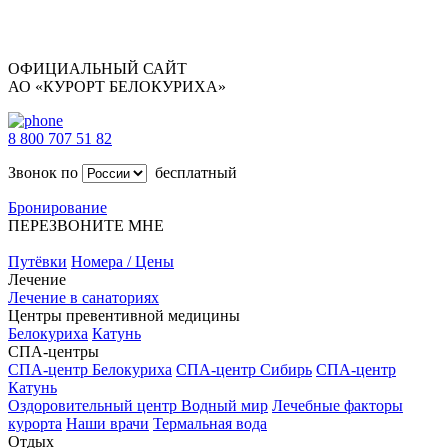
ОФИЦИАЛЬНЫЙ САЙТ
АО «КУРОРТ БЕЛОКУРИХА»
8 800 707 51 82
Звонок по
бесплатный
Бронирование
ПЕРЕЗВОНИТЕ МНЕ
Путёвки
Номера / Цены
Лечение
Лечение в санаториях
Центры превентивной медицины
Белокуриха
Катунь
СПА-центры
СПА-центр Белокуриха
СПА-центр Сибирь
СПА-центр
Катунь
Оздоровительный центр Водный мир
Лечебные факторы
курорта
Наши врачи
Термальная вода
Отдых