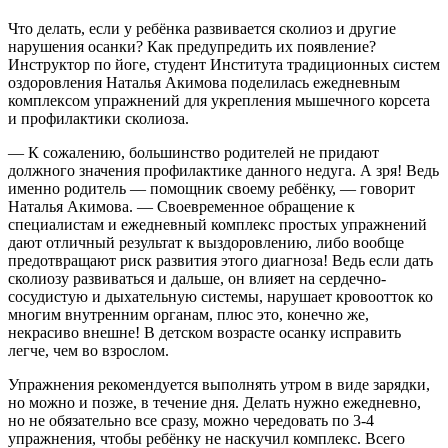
Что делать, если у ребёнка развивается сколиоз и другие
нарушения осанки? Как предупредить их появление?
Инструктор по йоге, студент Института традиционных систем
оздоровления Наталья Акимова поделилась ежедневным
комплексом упражнений для укрепления мышечного корсета
и профилактики сколиоза.
— К сожалению, большинство родителей не придают
должного значения профилактике данного недуга. А зря! Ведь
именно родитель — помощник своему ребёнку, — говорит
Наталья Акимова. — Своевременное обращение к
специалистам и ежедневный комплекс простых упражнений
дают отличный результат к выздоровлению, либо вообще
предотвращают риск развития этого диагноза! Ведь если дать
сколиозу развиваться и дальше, он влияет на сердечно-
сосудистую и дыхательную системы, нарушает кровоотток ко
многим внутренним органам, плюс это, конечно же,
некрасиво внешне! В детском возрасте осанку исправить
легче, чем во взрослом.
Упражнения рекомендуется выполнять утром в виде зарядки,
но можно и позже, в течение дня. Делать нужно ежедневно,
но не обязательно все сразу, можно чередовать по 3-4
упражнения, чтобы ребёнку не наскучил комплекс. Всего