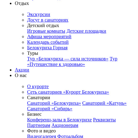
Отдых
Экскурсии
Досуг в санаториях
Детский отдых
Игровые комнаты
Детские площадки
Афиша мероприятий
Календарь событий
Белокуриха Горная
Туры
Тур «Белокуриха — сила источников»
Тур
«Путешествие к здоровью»
Акции
О нас
О курорте
Сеть санаториев «Курорт Белокуриха»
Санатории
Санаторий «Белокуриха»
Санаторий «Катунь»
Санаторий «Сибирь»
Бизнес
Конференц-залы в Белокурихе
Реквизиты
Партнерам
Акционерам
Фото и видео
Видеогалерея
Фотоальбом