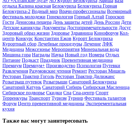
АО «Алтайские луга»
АО Курорт Белокуриха
Афиша
База
отдыха Калина красная
Белокуриха
Белокуриха Горная
Белокуриха-2
Водный мир
Врачи-профессионалы
Всемирный
фестиваль молодежи
Гинекология
Горный Алтай
Гороскоп
Гости
Денисова пещера
День защиты детей
День России
Дети
Детские каникулы
Документы
Достопримечательности
Досуг
Здоровый образ жизни
Здоровье
Здравница
Кинофорум
Кол-
центр
Конкурс
Константин Ежов
Курорт Белокуриха
Курортный сбор
Лечебные процедуры
Лечение
ЛФК
Медицина
Межсезонье
Мероприятия
Минеральная вода
Мишина гора
Награды
Наука
Новый год
Номера
Отдых
Питание
Подкаст
Праздник
Превентивная медицина
Премиум
Премиум+
Производство
Психология
Путевки
Развлечения
Разумовские чтения
Ремонт
Ресторан Мишель
Ресторан Трактир Гоголь
Ресторан Трактир Дилижанс
Розыгрыш путевок
Розыгрыши
Санаторий Белокуриха
Санаторий Катунь
Санаторий Сибирь
Сибирская Масленица
Сибирское подворье
Скидки
Спа
Спа-центр
Спорт
Терренкуры
Транспорт
Туризм
Турнир
Фестиваль талантов
Форум
Центр превентивной медицины
Эксперементальная
кухня
Также вас могут заинтересовать