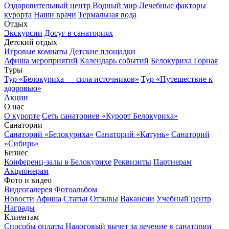
Оздоровительный центр Водный мир
Лечебные факторы
курорта
Наши врачи
Термальная вода
Отдых
Экскурсии
Досуг в санаториях
Детский отдых
Игровые комнаты
Детские площадки
Афиша мероприятий
Календарь событий
Белокуриха Горная
Туры
Тур «Белокуриха — сила источников»
Тур «Путешествие к
здоровью»
Акции
О нас
О курорте
Сеть санаториев «Курорт Белокуриха»
Санатории
Санаторий «Белокуриха»
Санаторий «Катунь»
Санаторий
«Сибирь»
Бизнес
Конференц-залы в Белокурихе
Реквизиты
Партнерам
Акционерам
Фото и видео
Видеогалерея
Фотоальбом
Новости
Афиша
Статьи
Отзывы
Вакансии
Учебный центр
Награды
Клиентам
Способы оплаты
Налоговый вычет за лечение в санатории