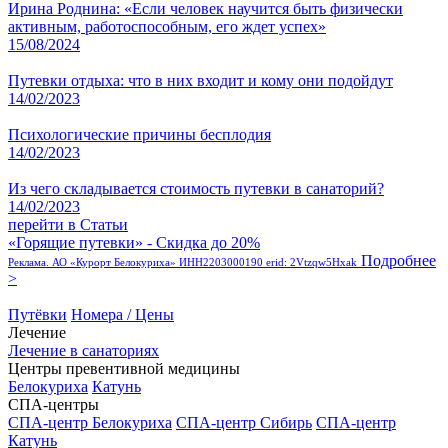
Ирина Роднина: «Если человек научится быть физически
активным, работоспособным, его ждет успех»
15/08/2024
Путевки отдыха: что в них входит и кому они подойдут
14/02/2023
Психологические причины бесплодия
14/02/2023
Из чего складывается стоимость путевки в санаторий?
14/02/2023
перейти в Статьи
«Горящие путевки» - Скидка до 20%
Подробнее
Реклама. АО «Курорт Белокуриха» ИНН2203000190 erid: 2Vtzqw5Hxak
>
Путёвки
Номера / Цены
Лечение
Лечение в санаториях
Центры превентивной медицины
Белокуриха
Катунь
СПА-центры
СПА-центр Белокуриха
СПА-центр Сибирь
СПА-центр
Катунь