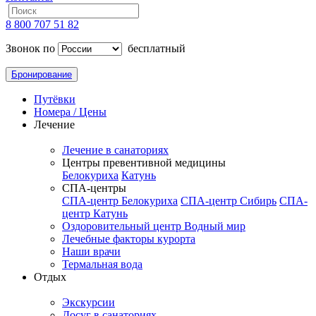
8 800 707 51 82
Звонок по
бесплатный
Бронирование
Путёвки
Номера / Цены
Лечение
Лечение в санаториях
Центры превентивной медицины
Белокуриха
Катунь
СПА-центры
СПА-центр Белокуриха
СПА-центр Сибирь
СПА-
центр Катунь
Оздоровительный центр Водный мир
Лечебные факторы курорта
Наши врачи
Термальная вода
Отдых
Экскурсии
Досуг в санаториях