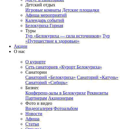
Детский отдых
Игровые комнаты
Детские площадки
Афиша мероприятий
Календарь событий
Белокуриха Горная
Туры
Тур «Белокуриха — сила источников»
Тур
«Путешествие к здоровью»
Акции
О нас
О курорте
Сеть санаториев «Курорт Белокуриха»
Санатории
Санаторий «Белокуриха»
Санаторий «Катунь»
Санаторий «Сибирь»
Бизнес
Конференц-залы в Белокурихе
Реквизиты
Партнерам
Акционерам
Фото и видео
Видеогалерея
Фотоальбом
Новости
Афиша
Статьи