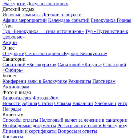
Экскурсии
Досуг в санаториях
Детский отдых
Игровые комнаты
Детские площадки
Афиша мероприятий
Календарь событий
Белокуриха Горная
Туры
Тур «Белокуриха — сила источников»
Тур «Путешествие к
здоровью»
Акции
О нас
О курорте
Сеть санаториев «Курорт Белокуриха»
Санатории
Санаторий «Белокуриха»
Санаторий «Катунь»
Санаторий
«Сибирь»
Бизнес
Конференц-залы в Белокурихе
Реквизиты
Партнерам
Акционерам
Фото и видео
Видеогалерея
Фотоальбом
Новости
Афиша
Статьи
Отзывы
Вакансии
Учебный центр
Награды
Клиентам
Способы оплаты
Налоговый вычет за лечение в санатории
Необходимые документы
Розыгрыш путевок в Белокуриху
Лицензии и сертификаты
Вопросы и ответы
Контакты