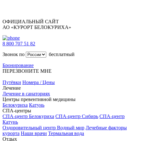
ОФИЦИАЛЬНЫЙ САЙТ
АО «КУРОРТ БЕЛОКУРИХА»
8 800 707 51 82
Звонок по
бесплатный
Бронирование
ПЕРЕЗВОНИТЕ МНЕ
Путёвки
Номера / Цены
Лечение
Лечение в санаториях
Центры превентивной медицины
Белокуриха
Катунь
СПА-центры
СПА-центр Белокуриха
СПА-центр Сибирь
СПА-центр
Катунь
Оздоровительный центр Водный мир
Лечебные факторы
курорта
Наши врачи
Термальная вода
Отдых