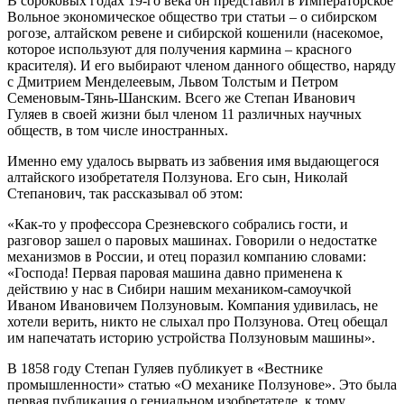
В сороковых годах 19-го века он представил в Императорское
Вольное экономическое общество три статьи – о сибирском
рогозе, алтайском ревене и сибирской кошенили (насекомое,
которое используют для получения кармина – красного
красителя). И его выбирают членом данного общество, наряду
с Дмитрием Менделеевым, Львом Толстым и Петром
Семеновым-Тянь-Шанским. Всего же Степан Иванович
Гуляев в своей жизни был членом 11 различных научных
обществ, в том числе иностранных.
Именно ему удалось вырвать из забвения имя выдающегося
алтайского изобретателя Ползунова. Его сын, Николай
Степанович, так рассказывал об этом:
«Как-то у профессора Срезневского собрались гости, и
разговор зашел о паровых машинах. Говорили о недостатке
механизмов в России, и отец поразил компанию словами:
«Господа! Первая паровая машина давно применена к
действию у нас в Сибири нашим механиком-самоучкой
Иваном Ивановичем Ползуновым. Компания удивилась, не
хотели верить, никто не слыхал про Ползунова. Отец обещал
им напечатать историю устройства Ползуновым машины».
В 1858 году Степан Гуляев публикует в «Вестнике
промышленности» статью «О механике Ползунове». Это была
первая публикация о гениальном изобретателе, к тому