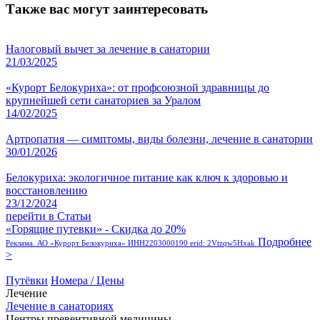
Также вас могут заинтересовать
Налоговый вычет за лечение в санатории
21/03/2025
«Курорт Белокуриха»: от профсоюзной здравницы до
крупнейшей сети санаториев за Уралом
14/02/2025
Артропатия — симптомы, виды болезни, лечение в санатории
30/01/2026
Белокуриха: экологичное питание как ключ к здоровью и
восстановлению
23/12/2024
перейти в Статьи
«Горящие путевки» - Скидка до 20%
Подробнее
Реклама. АО «Курорт Белокуриха» ИНН2203000190 erid: 2Vtzqw5Hxak
>
Путёвки
Номера / Цены
Лечение
Лечение в санаториях
Центры превентивной медицины