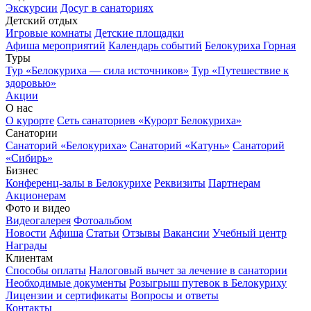
Экскурсии
Досуг в санаториях
Детский отдых
Игровые комнаты
Детские площадки
Афиша мероприятий
Календарь событий
Белокуриха Горная
Туры
Тур «Белокуриха — сила источников»
Тур «Путешествие к
здоровью»
Акции
О нас
О курорте
Сеть санаториев «Курорт Белокуриха»
Санатории
Санаторий «Белокуриха»
Санаторий «Катунь»
Санаторий
«Сибирь»
Бизнес
Конференц-залы в Белокурихе
Реквизиты
Партнерам
Акционерам
Фото и видео
Видеогалерея
Фотоальбом
Новости
Афиша
Статьи
Отзывы
Вакансии
Учебный центр
Награды
Клиентам
Способы оплаты
Налоговый вычет за лечение в санатории
Необходимые документы
Розыгрыш путевок в Белокуриху
Лицензии и сертификаты
Вопросы и ответы
Контакты