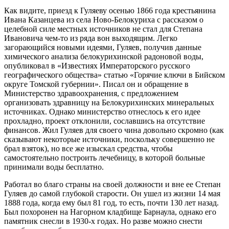
Как видите, приезд к Гуляеву осенью 1866 года крестьянина
Ивана Казанцева из села Ново-Белокуриха с рассказом о
целебной силе местных источников не стал для Степана
Ивановича чем-то из ряда вон выходящим. Легко
загорающийся новыми идеями, Гуляев, получив данные
химического анализа белокурихинской радоновой воды,
опубликовал в «Известиях Императорского русского
географического общества» статью «Горячие ключи в Бийском
округе Томской губернии». Писал он и обращение в
Министерство здравоохранения, с предложением
организовать здравницу на Белокурихинских минеральных
источниках. Однако министерство отнеслось к его идее
прохладно, проект отклонили, сославшись на отсутствие
финансов. Жил Гуляев для своего чина довольно скромно (как
сказывают некоторые источники, поскольку совершенно не
брал взяток), но все же изыскал средства, чтобы
самостоятельно построить лечебницу, в которой больные
принимали воды бесплатно.
Работал во благо страны на своей должности и вне ее Степан
Гуляев до самой глубокой старости. Он ушел из жизни 14 мая
1888 года, когда ему был 81 год, то есть, почти 130 лет назад.
Был похоронен на Нагорном кладбище Барнаула, однако его
памятник снесли в 1930-х годах. Но разве можно снести