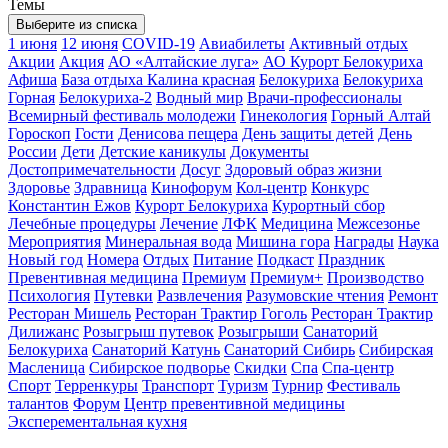
Темы
Выберите из списка
1 июня
12 июня
COVID-19
Авиабилеты
Активный отдых
Акции
Акция
АО «Алтайские луга»
АО Курорт Белокуриха
Афиша
База отдыха Калина красная
Белокуриха
Белокуриха
Горная
Белокуриха-2
Водный мир
Врачи-профессионалы
Всемирный фестиваль молодежи
Гинекология
Горный Алтай
Гороскоп
Гости
Денисова пещера
День защиты детей
День
России
Дети
Детские каникулы
Документы
Достопримечательности
Досуг
Здоровый образ жизни
Здоровье
Здравница
Кинофорум
Кол-центр
Конкурс
Константин Ежов
Курорт Белокуриха
Курортный сбор
Лечебные процедуры
Лечение
ЛФК
Медицина
Межсезонье
Мероприятия
Минеральная вода
Мишина гора
Награды
Наука
Новый год
Номера
Отдых
Питание
Подкаст
Праздник
Превентивная медицина
Премиум
Премиум+
Производство
Психология
Путевки
Развлечения
Разумовские чтения
Ремонт
Ресторан Мишель
Ресторан Трактир Гоголь
Ресторан Трактир
Дилижанс
Розыгрыш путевок
Розыгрыши
Санаторий
Белокуриха
Санаторий Катунь
Санаторий Сибирь
Сибирская
Масленица
Сибирское подворье
Скидки
Спа
Спа-центр
Спорт
Терренкуры
Транспорт
Туризм
Турнир
Фестиваль
талантов
Форум
Центр превентивной медицины
Эксперементальная кухня