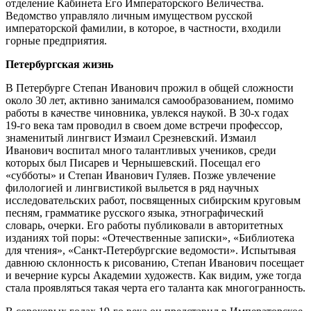
отделение Кабинета Его Императорского Величества.
Ведомство управляло личным имуществом русской
императорской фамилии, в которое, в частности, входили
горные предприятия.
Петербургская жизнь
В Петербурге Степан Иванович прожил в общей сложности
около 30 лет, активно занимался самообразованием, помимо
работы в качестве чиновника, увлекся наукой. В 30-х годах
19-го века там проводил в своем доме встречи профессор,
знаменитый лингвист Измаил Срезневский. Измаил
Иванович воспитал много талантливых учеников, среди
которых был Писарев и Чернышевский. Посещал его
«субботы» и Степан Иванович Гуляев. Позже увлечение
филологией и лингвистикой выльется в ряд научных
исследовательских работ, посвященных сибирским круговым
песням, грамматике русского языка, этнографический
словарь, очерки. Его работы публиковали в авторитетных
изданиях той поры: «Отечественные записки», «Библиотека
для чтения», «Санкт-Петербургские ведомости». Испытывая
давнюю склонность к рисованию, Степан Иванович посещает
и вечерние курсы Академии художеств. Как видим, уже тогда
стала проявляться такая черта его таланта как многогранность.