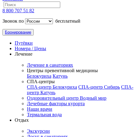
8 800 707 51 82
Звонок по
бесплатный
Бронирование
Путёвки
Номера / Цены
Лечение
Лечение в санаториях
Центры превентивной медицины
Белокуриха
Катунь
СПА-центры
СПА-центр Белокуриха
СПА-центр Сибирь
СПА-
центр Катунь
Оздоровительный центр Водный мир
Лечебные факторы курорта
Наши врачи
Термальная вода
Отдых
Экскурсии
Досуг в санаториях