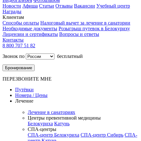
Видеогалерея
Фотоальбом
Новости
Афиша
Статьи
Отзывы
Вакансии
Учебный центр
Награды
Клиентам
Способы оплаты
Налоговый вычет за лечение в санатории
Необходимые документы
Розыгрыш путевок в Белокуриху
Лицензии и сертификаты
Вопросы и ответы
Контакты
8 800 707 51 82
Звонок по
бесплатный
Бронирование
ПЕРЕЗВОНИТЕ МНЕ
Путёвки
Номера / Цены
Лечение
Лечение в санаториях
Центры превентивной медицины
Белокуриха
Катунь
СПА-центры
СПА-центр Белокуриха
СПА-центр Сибирь
СПА-
центр Катунь