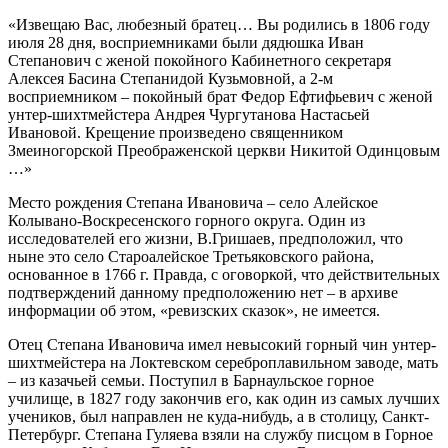
«Извещаю Вас, любезный братец… Вы родились в 1806 году
июля 28 дня, восприемниками были дядюшка Иван
Степанович с женой покойного Кабинетного секретаря
Алексея Басина Степанидой Кузьмовной, а 2-м
восприемником – покойный брат Федор Ефтифьевич с женой
унтер-шихтмейстера Андрея Чургутанова Настасьей
Ивановой. Крещение произведено священником
Змеиногорской Преображенской церкви Никитой Одинцовым
…»
Место рождения Степана Ивановича – село Алейское
Колывано-Воскресенского горного округа. Один из
исследователей его жизни, В.Гришаев, предположил, что
ныне это село Староалейское Третьяковского района,
основанное в 1766 г. Правда, с оговоркой, что действительных
подтверждений данному предположению нет – в архиве
информации об этом, «ревизских сказок», не имеется.
Отец Степана Ивановича имел невысокий горный чин унтер-
шихтмейстера на Локтевском сереброплавильном заводе, мать
– из казачьей семьи. Поступил в Барнаульское горное
училище, в 1827 году закончив его, как один из самых лучших
учеников, был направлен не куда-нибудь, а в столицу, Санкт-
Петербург. Степана Гуляева взяли на службу писцом в Горное