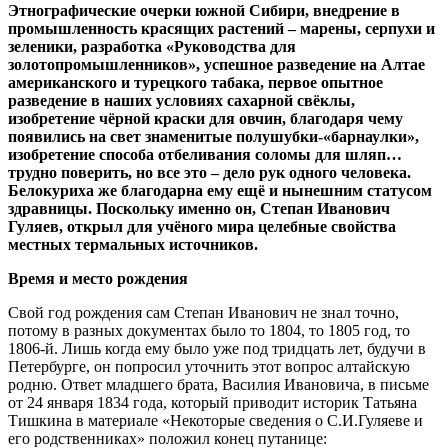
Этнографические очерки южной Сибири, внедрение в
промышленность красящих растений – марены, серпухи и
зеленики, разработка «Руководства для
золотопромышленников», успешное разведение на Алтае
американского и турецкого табака, первое опытное
разведение в наших условиях сахарной свёклы,
изобретение чёрной краски для овчин, благодаря чему
появились на свет знаменитые полушубки-«барнаулки»,
изобретение способа отбеливания соломы для шляп…
трудно поверить, но все это – дело рук одного человека.
Белокуриха же благодарна ему ещё и нынешним статусом
здравницы. Поскольку именно он, Степан Иванович
Гуляев, открыл для учёного мира целебные свойства
местных термальных источников.
Время и место рождения
Свой год рождения сам Степан Иванович не знал точно,
потому в разных документах было то 1804, то 1805 год, то
1806-й. Лишь когда ему было уже под тридцать лет, будучи в
Петербурге, он попросил уточнить этот вопрос алтайскую
родню. Ответ младшего брата, Василия Ивановича, в письме
от 24 января 1834 года, который приводит историк Татьяна
Тишкина в материале «Некоторые сведения о С.И.Гуляеве и
его родственниках» положил конец путанице: