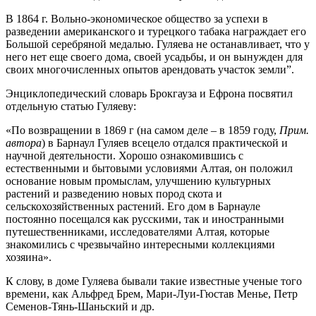
В 1864 г. Вольно-экономическое общество за успехи в
разведении американского и турецкого табака награждает его
Большой серебряной медалью. Гуляева не останавливает, что у
него нет еще своего дома, своей усадьбы, и он вынужден для
своих многочисленных опытов арендовать участок земли”.
Энциклопедический словарь Брокгауза и Ефрона посвятил
отдельную статью Гуляеву:
«По возвращении в 1869 г (на самом деле – в 1859 году,
Прим.
автора
) в Барнаул Гуляев всецело отдался практической и
научной деятельности. Хорошо ознакомившись с
естественными и бытовыми условиями Алтая, он положил
основание новым промыслам, улучшению культурных
растений и разведению новых пород скота и
сельскохозяйственных растений. Его дом в Барнауле
постоянно посещался как русскими, так и иностранными
путешественниками, исследователями Алтая, которые
знакомились с чрезвычайно интересными коллекциями
хозяина».
К слову, в доме Гуляева бывали такие известные ученые того
времени, как Альфред Брем, Мари-Луи-Гюстав Менье, Петр
Семенов-Тянь-Шаньский и др.