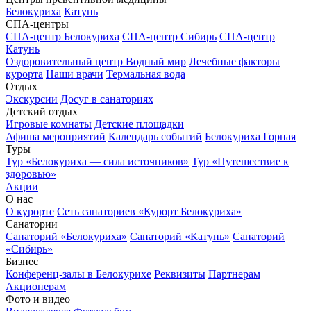
Белокуриха
Катунь
СПА-центры
СПА-центр Белокуриха
СПА-центр Сибирь
СПА-центр
Катунь
Оздоровительный центр Водный мир
Лечебные факторы
курорта
Наши врачи
Термальная вода
Отдых
Экскурсии
Досуг в санаториях
Детский отдых
Игровые комнаты
Детские площадки
Афиша мероприятий
Календарь событий
Белокуриха Горная
Туры
Тур «Белокуриха — сила источников»
Тур «Путешествие к
здоровью»
Акции
О нас
О курорте
Сеть санаториев «Курорт Белокуриха»
Санатории
Санаторий «Белокуриха»
Санаторий «Катунь»
Санаторий
«Сибирь»
Бизнес
Конференц-залы в Белокурихе
Реквизиты
Партнерам
Акционерам
Фото и видео