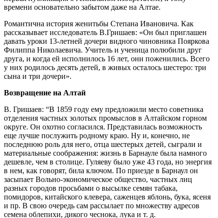
времени основательно забытом даже на Алтае.
Романтична история женитьбы Степана Ивановича. Как
рассказывает исследователь В.Гришаев: «Он был приглашен
давать уроки 13-летней дочери видного чиновника Пояркова
Филиппа Николаевича. Учитель и ученица полюбили друг
друга, и когда ей исполнилось 16 лет, они поженились. Всего
у них родилось десять детей, в живых осталось шестеро: три
сына и три дочери».
Возвращение на Алтай
В. Гришаев: “В 1859 году ему предложили место советника
отделения частных золотых промыслов в Алтайском горном
округе. Он охотно согласился. Представилась возможность
еще лучше послужить родному краю. Ну и, конечно, не
последнюю роль для него, отца шестерых детей, сыграли и
материальные соображения: жизнь в Барнауле была намного
дешевле, чем в столице. Гуляеву было уже 43 года, но энергия
в нем, как говорят, била ключом. По приезде в Барнаул он
засыпает Вольно-экономическое общество, частных лиц
разных городов просьбами о высылке семян табака,
помидоров, китайского клевера, саженцев яблонь, бука, ясеня
и пр. В свою очередь сам рассылает по множеству адресов
семена облепихи, дикого чеснока, лука и т. д.