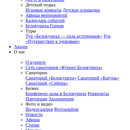
Детский отдых
Игровые комнаты
Детские площадки
Афиша мероприятий
Календарь событий
Белокуриха Горная
Туры
Тур «Белокуриха — сила источников»
Тур
«Путешествие к здоровью»
Акции
О нас
О курорте
Сеть санаториев «Курорт Белокуриха»
Санатории
Санаторий «Белокуриха»
Санаторий «Катунь»
Санаторий «Сибирь»
Бизнес
Конференц-залы в Белокурихе
Реквизиты
Партнерам
Акционерам
Фото и видео
Видеогалерея
Фотоальбом
Новости
Афиша
Статьи