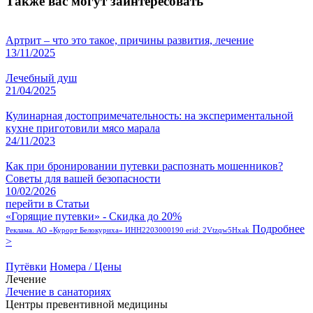
Также вас могут заинтересовать
Артрит – что это такое, причины развития, лечение
13/11/2025
Лечебный душ
21/04/2025
Кулинарная достопримечательность: на экспериментальной
кухне приготовили мясо марала
24/11/2023
Как при бронировании путевки распознать мошенников?
Советы для вашей безопасности
10/02/2026
перейти в Статьи
«Горящие путевки» - Скидка до 20%
Подробнее
Реклама. АО «Курорт Белокуриха» ИНН2203000190 erid: 2Vtzqw5Hxak
>
Путёвки
Номера / Цены
Лечение
Лечение в санаториях
Центры превентивной медицины