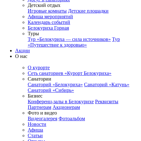
Детский отдых
Игровые комнаты
Детские площадки
Афиша мероприятий
Календарь событий
Белокуриха Горная
Туры
Тур «Белокуриха — сила источников»
Тур
«Путешествие к здоровью»
Акции
О нас
О курорте
Сеть санаториев «Курорт Белокуриха»
Санатории
Санаторий «Белокуриха»
Санаторий «Катунь»
Санаторий «Сибирь»
Бизнес
Конференц-залы в Белокурихе
Реквизиты
Партнерам
Акционерам
Фото и видео
Видеогалерея
Фотоальбом
Новости
Афиша
Статьи