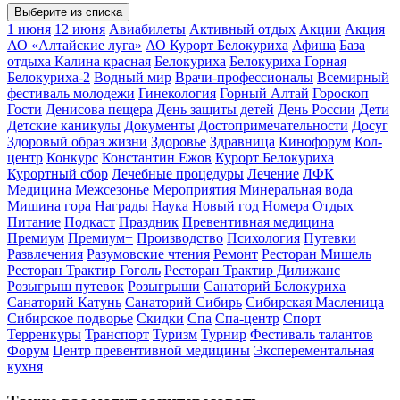
Выберите из списка
1 июня
12 июня
Авиабилеты
Активный отдых
Акции
Акция
АО «Алтайские луга»
АО Курорт Белокуриха
Афиша
База
отдыха Калина красная
Белокуриха
Белокуриха Горная
Белокуриха-2
Водный мир
Врачи-профессионалы
Всемирный
фестиваль молодежи
Гинекология
Горный Алтай
Гороскоп
Гости
Денисова пещера
День защиты детей
День России
Дети
Детские каникулы
Документы
Достопримечательности
Досуг
Здоровый образ жизни
Здоровье
Здравница
Кинофорум
Кол-
центр
Конкурс
Константин Ежов
Курорт Белокуриха
Курортный сбор
Лечебные процедуры
Лечение
ЛФК
Медицина
Межсезонье
Мероприятия
Минеральная вода
Мишина гора
Награды
Наука
Новый год
Номера
Отдых
Питание
Подкаст
Праздник
Превентивная медицина
Премиум
Премиум+
Производство
Психология
Путевки
Развлечения
Разумовские чтения
Ремонт
Ресторан Мишель
Ресторан Трактир Гоголь
Ресторан Трактир Дилижанс
Розыгрыш путевок
Розыгрыши
Санаторий Белокуриха
Санаторий Катунь
Санаторий Сибирь
Сибирская Масленица
Сибирское подворье
Скидки
Спа
Спа-центр
Спорт
Терренкуры
Транспорт
Туризм
Турнир
Фестиваль талантов
Форум
Центр превентивной медицины
Эксперементальная
кухня