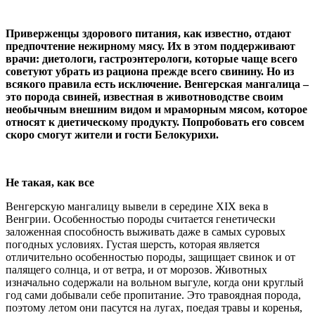
Приверженцы здорового питания, как известно, отдают
предпочтение нежирному мясу. Их в этом поддерживают
врачи: диетологи, гастроэнтерологи, которые чаще всего
советуют убрать из рациона прежде всего свинину. Но из
всякого правила есть исключение. Венгерская мангалица –
это порода свиней, известная в животноводстве своим
необычным внешним видом и мраморным мясом, которое
относят к диетическому продукту. Попробовать его совсем
скоро смогут жители и гости Белокурихи.
Не такая, как все
Венгерскую мангалицу вывели в середине XIX века в
Венгрии. Особенностью породы считается генетически
заложенная способность выживать даже в самых суровых
погодных условиях. Густая шерсть, которая является
отличительно особенностью породы, защищает свинок и от
палящего солнца, и от ветра, и от морозов. Животных
изначально содержали на вольном выгуле, когда они круглый
год сами добывали себе пропитание. Это травоядная порода,
поэтому летом они пасутся на лугах, поедая травы и коренья,