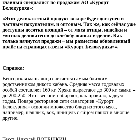
главный специалист по продажам АО «Курорт
Белокуриха»:
«
Этот деликатесный продукт вскоре будет доступен и
частным покупателям, и оптовым. Так же, как сейчас уже
доступны десятки позиций – от мяса птицы, индейки и
мясных деликатесов до хлебобулочных изделий. Как
только начнутся продажи – мы разместим обновленный
прайс на страницах газеты «Курорт Белокуриха»».
Справка:
Венгерская мангалица считается самым близким
родственником дикого кабана. Средняя масса годовалых
особей составляет 160 кг. Хряки вырастают до 300 кг, самки
–
до 200-250. Этот вес они набирают, как правило, к двум
годам. Повара ресторанов сети санаториев «Курорт
Белокуриха» освоили множество блюд из этого мяса,
например, шашлык, вок, шницель с яйцом пашот и многие
другие.
Текст: Николай ПОТЕШКИН