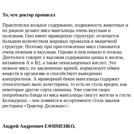
То, что доктор прописал
Практически вольное содержание, подвижность животных и
их рацион делают мясо мангалицы очень вкусным и
полезным. Оно имеет мраморную структуру: отличается
большим количеством жировых прожилок в мышечной
структуре. Поэтому при приготовлении мясо становится
очень нежным и вкусным. Однако в нем немало и пользы.
Диетологи говорят о высоком содержании цинка и железа,
витаминов А и В2, а также ненасыщенных кислот. Это
нежное мясо, по заключению врачей, нормализует обмен
веществ в организме и способствует выведению
канцерогенов. А мраморный бекон мангалицы содержит
относительно мало холестерина, то есть не столь вреден, как
некоторые другие сорта свинины. Уже совсем скоро
попробовать блюда из мяса мангалицы смогут жители и гости
Белокурихи – они появятся в ассортименте стола заказов
ресторана «Трактир Дилижанс».
Андрей Андреевич ЕФИМЕНКО,