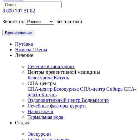
8 800 707 51 82
Звонок по
бесплатный
Бронирование
Путёвки
Номера / Цены
Лечение
Лечение в санаториях
Центры превентивной медицины
Белокуриха
Катунь
СПА-центры
СПА-центр Белокуриха
СПА-центр Сибирь
СПА-
центр Катунь
Оздоровительный центр Водный мир
Лечебные факторы курорта
Наши врачи
Термальная вода
Отдых
Экскурсии
Досуг в санаториях