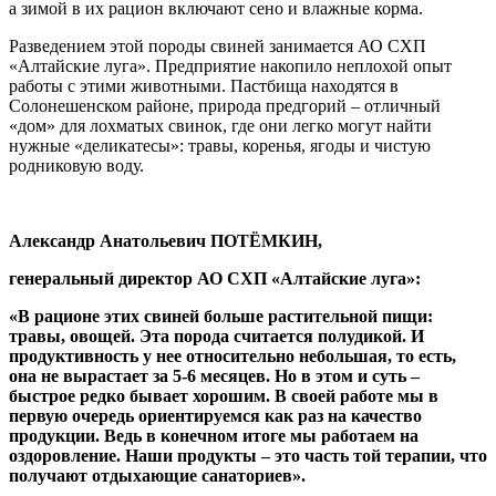
а зимой в их рацион включают сено и влажные корма.
Разведением этой породы свиней занимается АО СХП
«Алтайские луга». Предприятие накопило неплохой опыт
работы с этими животными. Пастбища находятся в
Солонешенском районе, природа предгорий – отличный
«дом» для лохматых свинок, где они легко могут найти
нужные «деликатесы»: травы, коренья, ягоды и чистую
родниковую воду.
Александр Анатольевич ПОТЁМКИН,
генеральный директор
АО СХП
«Алтайские луга»:
«В рационе этих свиней больше растительной пищи:
травы, овощей. Эта порода считается полудикой. И
продуктивность у нее относительно небольшая, то есть,
она не вырастает за 5-6 месяцев. Но в этом и суть –
быстрое редко бывает хорошим. В своей работе мы в
первую очередь ориентируемся как раз на качество
продукции. Ведь в конечном итоге мы работаем на
оздоровление. Наши продукты – это часть той терапии, что
получают отдыхающие санаториев».