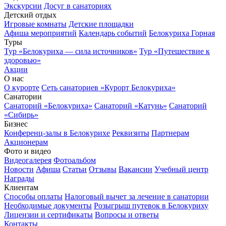
Экскурсии
Досуг в санаториях
Детский отдых
Игровые комнаты
Детские площадки
Афиша мероприятий
Календарь событий
Белокуриха Горная
Туры
Тур «Белокуриха — сила источников»
Тур «Путешествие к
здоровью»
Акции
О нас
О курорте
Сеть санаториев «Курорт Белокуриха»
Санатории
Санаторий «Белокуриха»
Санаторий «Катунь»
Санаторий
«Сибирь»
Бизнес
Конференц-залы в Белокурихе
Реквизиты
Партнерам
Акционерам
Фото и видео
Видеогалерея
Фотоальбом
Новости
Афиша
Статьи
Отзывы
Вакансии
Учебный центр
Награды
Клиентам
Способы оплаты
Налоговый вычет за лечение в санатории
Необходимые документы
Розыгрыш путевок в Белокуриху
Лицензии и сертификаты
Вопросы и ответы
Контакты