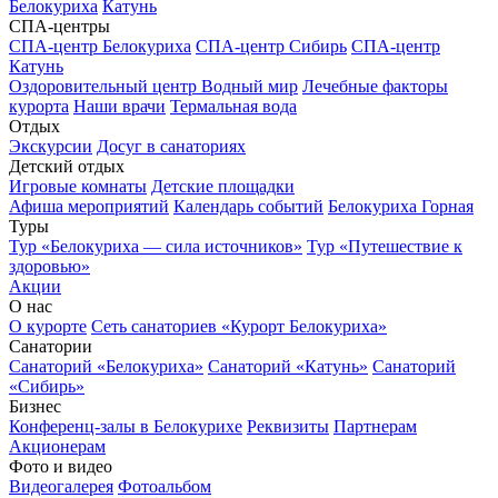
Белокуриха
Катунь
СПА-центры
СПА-центр Белокуриха
СПА-центр Сибирь
СПА-центр
Катунь
Оздоровительный центр Водный мир
Лечебные факторы
курорта
Наши врачи
Термальная вода
Отдых
Экскурсии
Досуг в санаториях
Детский отдых
Игровые комнаты
Детские площадки
Афиша мероприятий
Календарь событий
Белокуриха Горная
Туры
Тур «Белокуриха — сила источников»
Тур «Путешествие к
здоровью»
Акции
О нас
О курорте
Сеть санаториев «Курорт Белокуриха»
Санатории
Санаторий «Белокуриха»
Санаторий «Катунь»
Санаторий
«Сибирь»
Бизнес
Конференц-залы в Белокурихе
Реквизиты
Партнерам
Акционерам
Фото и видео
Видеогалерея
Фотоальбом