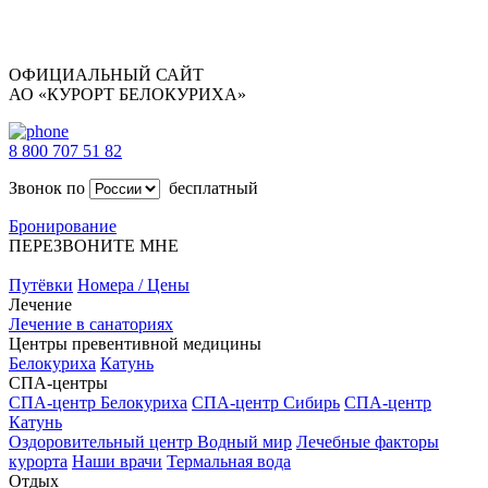
ОФИЦИАЛЬНЫЙ САЙТ
АО «КУРОРТ БЕЛОКУРИХА»
8 800 707 51 82
Звонок по
бесплатный
Бронирование
ПЕРЕЗВОНИТЕ МНЕ
Путёвки
Номера / Цены
Лечение
Лечение в санаториях
Центры превентивной медицины
Белокуриха
Катунь
СПА-центры
СПА-центр Белокуриха
СПА-центр Сибирь
СПА-центр
Катунь
Оздоровительный центр Водный мир
Лечебные факторы
курорта
Наши врачи
Термальная вода
Отдых