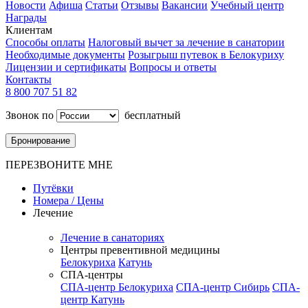
Новости
Афиша
Статьи
Отзывы
Вакансии
Учебный центр
Награды
Клиентам
Способы оплаты
Налоговый вычет за лечение в санатории
Необходимые документы
Розыгрыш путевок в Белокуриху
Лицензии и сертификаты
Вопросы и ответы
Контакты
8 800 707 51 82
Звонок по
бесплатный
Бронирование
ПЕРЕЗВОНИТЕ МНЕ
Путёвки
Номера / Цены
Лечение
Лечение в санаториях
Центры превентивной медицины
Белокуриха
Катунь
СПА-центры
СПА-центр Белокуриха
СПА-центр Сибирь
СПА-
центр Катунь