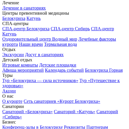
Лечение
Лечение в санаториях
Центры превентивной медицины
Белокуриха
Катунь
СПА-центры
СПА-центр Белокуриха
СПА-центр Сибирь
СПА-центр
Катунь
Оздоровительный центр Водный мир
Лечебные факторы
курорта
Наши врачи
Термальная вода
Отдых
Экскурсии
Досуг в санаториях
Детский отдых
Игровые комнаты
Детские площадки
Афиша мероприятий
Календарь событий
Белокуриха Горная
Туры
Тур «Белокуриха — сила источников»
Тур «Путешествие к
здоровью»
Акции
О нас
О курорте
Сеть санаториев «Курорт Белокуриха»
Санатории
Санаторий «Белокуриха»
Санаторий «Катунь»
Санаторий
«Сибирь»
Бизнес
Конференц-залы в Белокурихе
Реквизиты
Партнерам