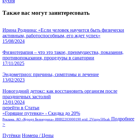
кухня
Также вас могут заинтересовать
Ирина Роднина: «Если человек научится быть физически
активным, работоспособным, его ждет успех»
15/08/2024
Физиотерапия – что это такое, преимущества, показания,
противопоказания, процедуры в санатории
17/11/2025
Эндометриоз: причины, симптомы и лечение
13/02/2023
Новогодний детокс: как восстановить организм после
праздничных застолий
12/01/2024
перейти в Статьи
«Горящие путевки» - Скидка до 20%
Подробнее
Реклама. АО «Курорт Белокуриха» ИНН2203000190 erid: 2Vtzqw5Hxak
>
Путёвки
Номера / Цены