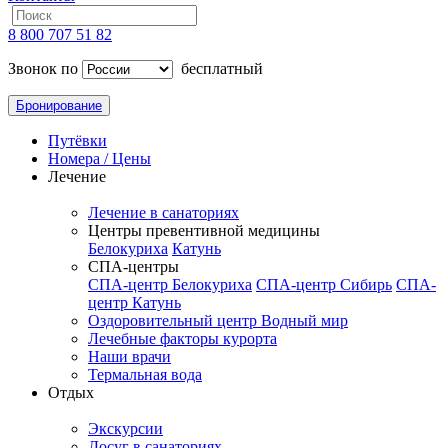
8 800 707 51 82
Звонок по
бесплатный
Бронирование
Путёвки
Номера / Цены
Лечение
Лечение в санаториях
Центры превентивной медицины
Белокуриха
Катунь
СПА-центры
СПА-центр Белокуриха
СПА-центр Сибирь
СПА-
центр Катунь
Оздоровительный центр Водный мир
Лечебные факторы курорта
Наши врачи
Термальная вода
Отдых
Экскурсии
Досуг в санаториях