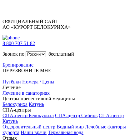
ОФИЦИАЛЬНЫЙ САЙТ
АО «КУРОРТ БЕЛОКУРИХА»
8 800 707 51 82
Звонок по
бесплатный
Бронирование
ПЕРЕЗВОНИТЕ МНЕ
Путёвки
Номера / Цены
Лечение
Лечение в санаториях
Центры превентивной медицины
Белокуриха
Катунь
СПА-центры
СПА-центр Белокуриха
СПА-центр Сибирь
СПА-центр
Катунь
Оздоровительный центр Водный мир
Лечебные факторы
курорта
Наши врачи
Термальная вода
Отдых