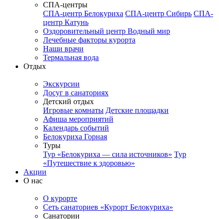
СПА-центры
СПА-центр Белокуриха
СПА-центр Сибирь
СПА-
центр Катунь
Оздоровительный центр Водный мир
Лечебные факторы курорта
Наши врачи
Термальная вода
Отдых
Экскурсии
Досуг в санаториях
Детский отдых
Игровые комнаты
Детские площадки
Афиша мероприятий
Календарь событий
Белокуриха Горная
Туры
Тур «Белокуриха — сила источников»
Тур
«Путешествие к здоровью»
Акции
О нас
О курорте
Сеть санаториев «Курорт Белокуриха»
Санатории