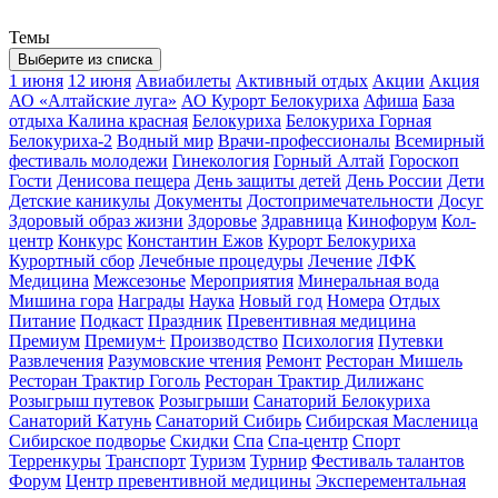
Темы
Выберите из списка
1 июня
12 июня
Авиабилеты
Активный отдых
Акции
Акция
АО «Алтайские луга»
АО Курорт Белокуриха
Афиша
База
отдыха Калина красная
Белокуриха
Белокуриха Горная
Белокуриха-2
Водный мир
Врачи-профессионалы
Всемирный
фестиваль молодежи
Гинекология
Горный Алтай
Гороскоп
Гости
Денисова пещера
День защиты детей
День России
Дети
Детские каникулы
Документы
Достопримечательности
Досуг
Здоровый образ жизни
Здоровье
Здравница
Кинофорум
Кол-
центр
Конкурс
Константин Ежов
Курорт Белокуриха
Курортный сбор
Лечебные процедуры
Лечение
ЛФК
Медицина
Межсезонье
Мероприятия
Минеральная вода
Мишина гора
Награды
Наука
Новый год
Номера
Отдых
Питание
Подкаст
Праздник
Превентивная медицина
Премиум
Премиум+
Производство
Психология
Путевки
Развлечения
Разумовские чтения
Ремонт
Ресторан Мишель
Ресторан Трактир Гоголь
Ресторан Трактир Дилижанс
Розыгрыш путевок
Розыгрыши
Санаторий Белокуриха
Санаторий Катунь
Санаторий Сибирь
Сибирская Масленица
Сибирское подворье
Скидки
Спа
Спа-центр
Спорт
Терренкуры
Транспорт
Туризм
Турнир
Фестиваль талантов
Форум
Центр превентивной медицины
Эксперементальная