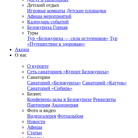
Детский отдых
Игровые комнаты
Детские площадки
Афиша мероприятий
Календарь событий
Белокуриха Горная
Туры
Тур «Белокуриха — сила источников»
Тур
«Путешествие к здоровью»
Акции
О нас
О курорте
Сеть санаториев «Курорт Белокуриха»
Санатории
Санаторий «Белокуриха»
Санаторий «Катунь»
Санаторий «Сибирь»
Бизнес
Конференц-залы в Белокурихе
Реквизиты
Партнерам
Акционерам
Фото и видео
Видеогалерея
Фотоальбом
Новости
Афиша
Статьи