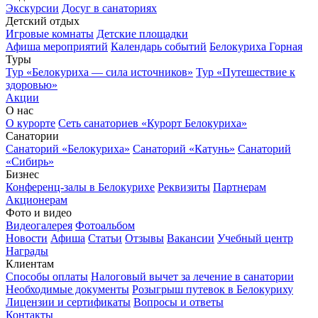
Экскурсии
Досуг в санаториях
Детский отдых
Игровые комнаты
Детские площадки
Афиша мероприятий
Календарь событий
Белокуриха Горная
Туры
Тур «Белокуриха — сила источников»
Тур «Путешествие к
здоровью»
Акции
О нас
О курорте
Сеть санаториев «Курорт Белокуриха»
Санатории
Санаторий «Белокуриха»
Санаторий «Катунь»
Санаторий
«Сибирь»
Бизнес
Конференц-залы в Белокурихе
Реквизиты
Партнерам
Акционерам
Фото и видео
Видеогалерея
Фотоальбом
Новости
Афиша
Статьи
Отзывы
Вакансии
Учебный центр
Награды
Клиентам
Способы оплаты
Налоговый вычет за лечение в санатории
Необходимые документы
Розыгрыш путевок в Белокуриху
Лицензии и сертификаты
Вопросы и ответы
Контакты