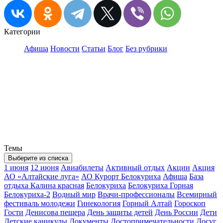
Категории
Афиша
Новости
Статьи
Блог
Без рубрики
Темы
Выберите из списка
1 июня
12 июня
Авиабилеты
Активный отдых
Акции
Акция
АО «Алтайские луга»
АО Курорт Белокуриха
Афиша
База
отдыха Калина красная
Белокуриха
Белокуриха Горная
Белокуриха-2
Водный мир
Врачи-профессионалы
Всемирный
фестиваль молодежи
Гинекология
Горный Алтай
Гороскоп
Гости
Денисова пещера
День защиты детей
День России
Дети
Детские каникулы
Документы
Достопримечательности
Досуг