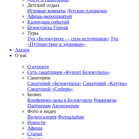
Детский отдых
Игровые комнаты
Детские площадки
Афиша мероприятий
Календарь событий
Белокуриха Горная
Туры
Тур «Белокуриха — сила источников»
Тур
«Путешествие к здоровью»
Акции
О нас
О курорте
Сеть санаториев «Курорт Белокуриха»
Санатории
Санаторий «Белокуриха»
Санаторий «Катунь»
Санаторий «Сибирь»
Бизнес
Конференц-залы в Белокурихе
Реквизиты
Партнерам
Акционерам
Фото и видео
Видеогалерея
Фотоальбом
Новости
Афиша
Статьи