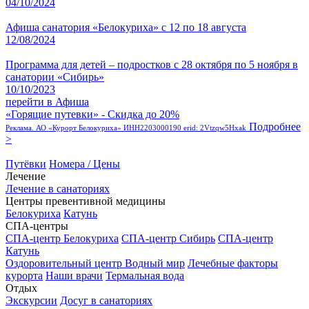
04/10/2024
Афиша санатория «Белокуриха» с 12 по 18 августа
12/08/2024
Программа для детей – подростков с 28 октября по 5 ноября в
санатории «Сибирь»
10/10/2023
перейти в Афиша
«Горящие путевки» - Скидка до 20%
Подробнее
Реклама. АО «Курорт Белокуриха» ИНН2203000190 erid: 2Vtzqw5Hxak
>
Путёвки
Номера / Цены
Лечение
Лечение в санаториях
Центры превентивной медицины
Белокуриха
Катунь
СПА-центры
СПА-центр Белокуриха
СПА-центр Сибирь
СПА-центр
Катунь
Оздоровительный центр Водный мир
Лечебные факторы
курорта
Наши врачи
Термальная вода
Отдых
Экскурсии
Досуг в санаториях