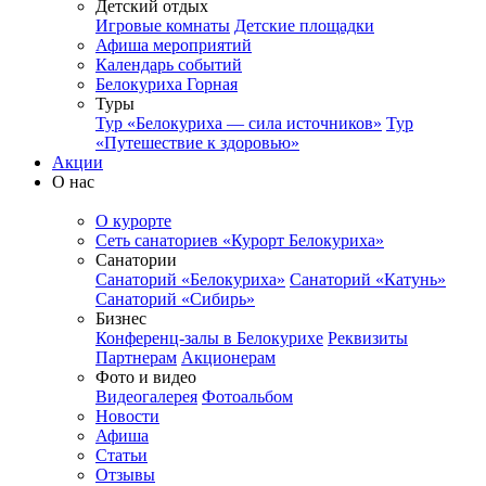
Детский отдых
Игровые комнаты
Детские площадки
Афиша мероприятий
Календарь событий
Белокуриха Горная
Туры
Тур «Белокуриха — сила источников»
Тур
«Путешествие к здоровью»
Акции
О нас
О курорте
Сеть санаториев «Курорт Белокуриха»
Санатории
Санаторий «Белокуриха»
Санаторий «Катунь»
Санаторий «Сибирь»
Бизнес
Конференц-залы в Белокурихе
Реквизиты
Партнерам
Акционерам
Фото и видео
Видеогалерея
Фотоальбом
Новости
Афиша
Статьи
Отзывы