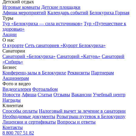
Детский отдых
Игровые комнаты
Детские площадки
Афиша мероприятий
Календарь событий
Белокуриха Горная
Туры
Тур «Белокуриха — сила источников»
Тур «Путешествие к
здоровью»
Акции
О нас
О курорте
Сеть санаториев «Курорт Белокуриха»
Санатории
Санаторий «Белокуриха»
Санаторий «Катунь»
Санаторий
«Сибирь»
Бизнес
Конференц-залы в Белокурихе
Реквизиты
Партнерам
Акционерам
Фото и видео
Видеогалерея
Фотоальбом
Новости
Афиша
Статьи
Отзывы
Вакансии
Учебный центр
Награды
Клиентам
Способы оплаты
Налоговый вычет за лечение в санатории
Необходимые документы
Розыгрыш путевок в Белокуриху
Лицензии и сертификаты
Вопросы и ответы
Контакты
8 800 707 51 82