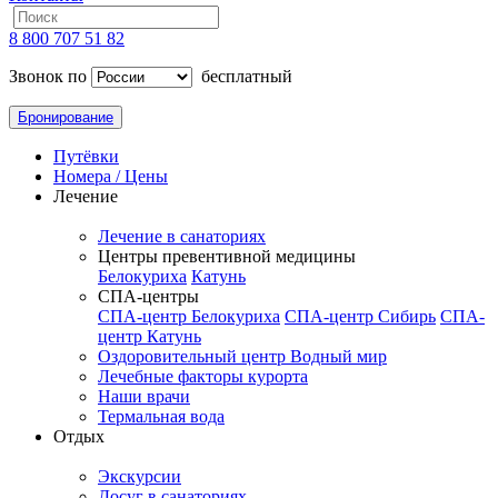
8 800 707 51 82
Звонок по
бесплатный
Бронирование
Путёвки
Номера / Цены
Лечение
Лечение в санаториях
Центры превентивной медицины
Белокуриха
Катунь
СПА-центры
СПА-центр Белокуриха
СПА-центр Сибирь
СПА-
центр Катунь
Оздоровительный центр Водный мир
Лечебные факторы курорта
Наши врачи
Термальная вода
Отдых
Экскурсии
Досуг в санаториях