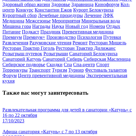
Здоровый образ жизни
Здоровье
Здравница
Кинофорум
Кол-
центр
Конкурс
Константин Ежов
Курорт Белокуриха
Курортный сбор
Лечебные процедуры
Лечение
ЛФК
Медицина
Межсезонье
Мероприятия
Минеральная вода
Мишина гора
Награды
Наука
Новый год
Номера
Отдых
Питание
Подкаст
Праздник
Превентивная медицина
Премиум
Премиум+
Производство
Психология
Путевки
Развлечения
Разумовские чтения
Ремонт
Ресторан Мишель
Ресторан Трактир Гоголь
Ресторан Трактир Дилижанс
Розыгрыш путевок
Розыгрыши
Санаторий Белокуриха
Санаторий Катунь
Санаторий Сибирь
Сибирская Масленица
Сибирское подворье
Скидки
Спа
Спа-центр
Спорт
Терренкуры
Транспорт
Туризм
Турнир
Фестиваль талантов
Форум
Центр превентивной медицины
Эксперементальная
кухня
Также вас могут заинтересовать
Развлекательная программа для детей в санатории «Катунь» с
16 по 22 октября
17/10/2023
Афиша санатория «Катунь» с 7 по 13 октября