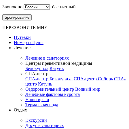
Звонок по
бесплатный
Бронирование
ПЕРЕЗВОНИТЕ МНЕ
Путёвки
Номера / Цены
Лечение
Лечение в санаториях
Центры превентивной медицины
Белокуриха
Катунь
СПА-центры
СПА-центр Белокуриха
СПА-центр Сибирь
СПА-
центр Катунь
Оздоровительный центр Водный мир
Лечебные факторы курорта
Наши врачи
Термальная вода
Отдых
Экскурсии
Досуг в санаториях