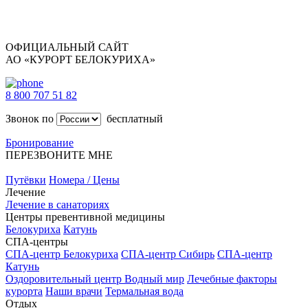
ОФИЦИАЛЬНЫЙ САЙТ
АО «КУРОРТ БЕЛОКУРИХА»
8 800 707 51 82
Звонок по
бесплатный
Бронирование
ПЕРЕЗВОНИТЕ МНЕ
Путёвки
Номера / Цены
Лечение
Лечение в санаториях
Центры превентивной медицины
Белокуриха
Катунь
СПА-центры
СПА-центр Белокуриха
СПА-центр Сибирь
СПА-центр
Катунь
Оздоровительный центр Водный мир
Лечебные факторы
курорта
Наши врачи
Термальная вода
Отдых