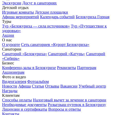
Экскурсии
Досуг в санаториях
Детский отдых
Игровые комнаты
Детские площадки
Афиша мероприятий
Календарь событий
Белокуриха Горная
Туры
Тур «Белокуриха — сила источников»
Тур «Путешествие к
здоровью»
Акции
О нас
О курорте
Сеть санаториев «Курорт Белокуриха»
Санатории
Санаторий «Белокуриха»
Санаторий «Катунь»
Санаторий
«Сибирь»
Бизнес
Конференц-залы в Белокурихе
Реквизиты
Партнерам
Акционерам
Фото и видео
Видеогалерея
Фотоальбом
Новости
Афиша
Статьи
Отзывы
Вакансии
Учебный центр
Награды
Клиентам
Способы оплаты
Налоговый вычет за лечение в санатории
Необходимые документы
Розыгрыш путевок в Белокуриху
Лицензии и сертификаты
Вопросы и ответы
Контакты