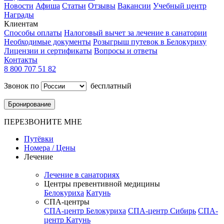
Новости
Афиша
Статьи
Отзывы
Вакансии
Учебный центр
Награды
Клиентам
Способы оплаты
Налоговый вычет за лечение в санатории
Необходимые документы
Розыгрыш путевок в Белокуриху
Лицензии и сертификаты
Вопросы и ответы
Контакты
8 800 707 51 82
Звонок по
бесплатный
Бронирование
ПЕРЕЗВОНИТЕ МНЕ
Путёвки
Номера / Цены
Лечение
Лечение в санаториях
Центры превентивной медицины
Белокуриха
Катунь
СПА-центры
СПА-центр Белокуриха
СПА-центр Сибирь
СПА-
центр Катунь