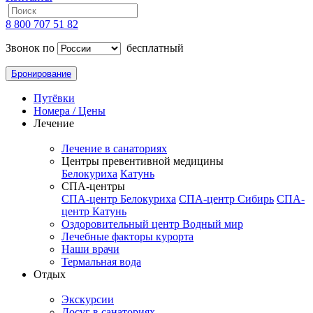
8 800 707 51 82
Звонок по
бесплатный
Бронирование
Путёвки
Номера / Цены
Лечение
Лечение в санаториях
Центры превентивной медицины
Белокуриха
Катунь
СПА-центры
СПА-центр Белокуриха
СПА-центр Сибирь
СПА-
центр Катунь
Оздоровительный центр Водный мир
Лечебные факторы курорта
Наши врачи
Термальная вода
Отдых
Экскурсии
Досуг в санаториях