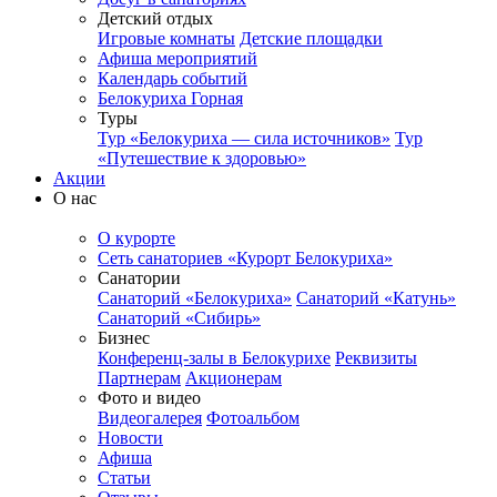
Детский отдых
Игровые комнаты
Детские площадки
Афиша мероприятий
Календарь событий
Белокуриха Горная
Туры
Тур «Белокуриха — сила источников»
Тур
«Путешествие к здоровью»
Акции
О нас
О курорте
Сеть санаториев «Курорт Белокуриха»
Санатории
Санаторий «Белокуриха»
Санаторий «Катунь»
Санаторий «Сибирь»
Бизнес
Конференц-залы в Белокурихе
Реквизиты
Партнерам
Акционерам
Фото и видео
Видеогалерея
Фотоальбом
Новости
Афиша
Статьи