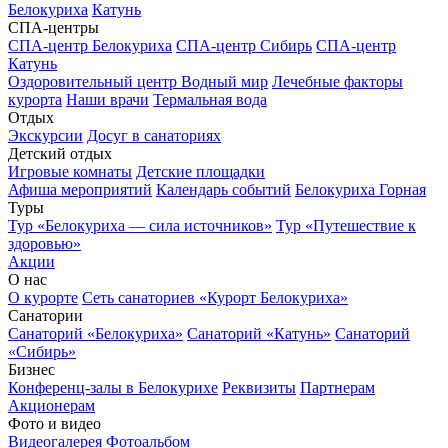
Белокуриха
Катунь
СПА-центры
СПА-центр Белокуриха
СПА-центр Сибирь
СПА-центр
Катунь
Оздоровительный центр Водный мир
Лечебные факторы
курорта
Наши врачи
Термальная вода
Отдых
Экскурсии
Досуг в санаториях
Детский отдых
Игровые комнаты
Детские площадки
Афиша мероприятий
Календарь событий
Белокуриха Горная
Туры
Тур «Белокуриха — сила источников»
Тур «Путешествие к
здоровью»
Акции
О нас
О курорте
Сеть санаториев «Курорт Белокуриха»
Санатории
Санаторий «Белокуриха»
Санаторий «Катунь»
Санаторий
«Сибирь»
Бизнес
Конференц-залы в Белокурихе
Реквизиты
Партнерам
Акционерам
Фото и видео
Видеогалерея
Фотоальбом