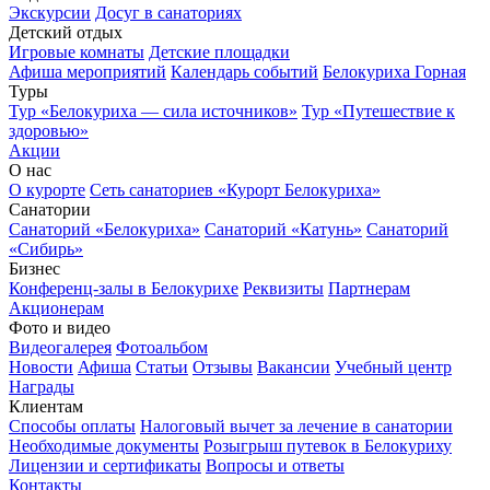
Экскурсии
Досуг в санаториях
Детский отдых
Игровые комнаты
Детские площадки
Афиша мероприятий
Календарь событий
Белокуриха Горная
Туры
Тур «Белокуриха — сила источников»
Тур «Путешествие к
здоровью»
Акции
О нас
О курорте
Сеть санаториев «Курорт Белокуриха»
Санатории
Санаторий «Белокуриха»
Санаторий «Катунь»
Санаторий
«Сибирь»
Бизнес
Конференц-залы в Белокурихе
Реквизиты
Партнерам
Акционерам
Фото и видео
Видеогалерея
Фотоальбом
Новости
Афиша
Статьи
Отзывы
Вакансии
Учебный центр
Награды
Клиентам
Способы оплаты
Налоговый вычет за лечение в санатории
Необходимые документы
Розыгрыш путевок в Белокуриху
Лицензии и сертификаты
Вопросы и ответы
Контакты