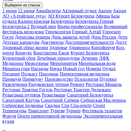
Выберите из списка
1 июня
12 июня
Авиабилеты
Активный отдых
Акции
Акция
АО «Алтайские луга»
АО Курорт Белокуриха
Афиша
База
отдыха Калина красная
Белокуриха
Белокуриха Горная
Белокуриха-2
Водный мир
Врачи-профессионалы
Всемирный
фестиваль молодежи
Гинекология
Горный Алтай
Гороскоп
Гости
Денисова пещера
День защиты детей
День России
Дети
Детские каникулы
Документы
Достопримечательности
Досуг
Здоровый образ жизни
Здоровье
Здравница
Кинофорум
Кол-
центр
Конкурс
Константин Ежов
Курорт Белокуриха
Курортный сбор
Лечебные процедуры
Лечение
ЛФК
Медицина
Межсезонье
Мероприятия
Минеральная вода
Мишина гора
Награды
Наука
Новый год
Номера
Отдых
Питание
Подкаст
Праздник
Превентивная медицина
Премиум
Премиум+
Производство
Психология
Путевки
Развлечения
Разумовские чтения
Ремонт
Ресторан Мишель
Ресторан Трактир Гоголь
Ресторан Трактир Дилижанс
Розыгрыш путевок
Розыгрыши
Санаторий Белокуриха
Санаторий Катунь
Санаторий Сибирь
Сибирская Масленица
Сибирское подворье
Скидки
Спа
Спа-центр
Спорт
Терренкуры
Транспорт
Туризм
Турнир
Фестиваль талантов
Форум
Центр превентивной медицины
Эксперементальная
кухня