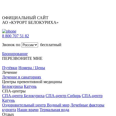
ОФИЦИАЛЬНЫЙ САЙТ
АО «КУРОРТ БЕЛОКУРИХА»
8 800 707 51 82
Звонок по
бесплатный
Бронирование
ПЕРЕЗВОНИТЕ МНЕ
Путёвки
Номера / Цены
Лечение
Лечение в санаториях
Центры превентивной медицины
Белокуриха
Катунь
СПА-центры
СПА-центр Белокуриха
СПА-центр Сибирь
СПА-центр
Катунь
Оздоровительный центр Водный мир
Лечебные факторы
курорта
Наши врачи
Термальная вода
Отдых