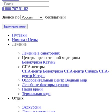
8 800 707 51 82
Звонок по
бесплатный
Бронирование
Путёвки
Номера / Цены
Лечение
Лечение в санаториях
Центры превентивной медицины
Белокуриха
Катунь
СПА-центры
СПА-центр Белокуриха
СПА-центр Сибирь
СПА-
центр Катунь
Оздоровительный центр Водный мир
Лечебные факторы курорта
Наши врачи
Термальная вода
Отдых
Экскурсии
Досуг в санаториях