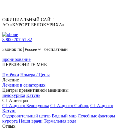
ОФИЦИАЛЬНЫЙ САЙТ
АО «КУРОРТ БЕЛОКУРИХА»
8 800 707 51 82
Звонок по
бесплатный
Бронирование
ПЕРЕЗВОНИТЕ МНЕ
Путёвки
Номера / Цены
Лечение
Лечение в санаториях
Центры превентивной медицины
Белокуриха
Катунь
СПА-центры
СПА-центр Белокуриха
СПА-центр Сибирь
СПА-центр
Катунь
Оздоровительный центр Водный мир
Лечебные факторы
курорта
Наши врачи
Термальная вода
Отдых