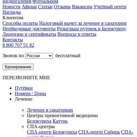
Видеогалерея
Фотоальбом
Новости
Афиша
Статьи
Отзывы
Вакансии
Учебный центр
Награды
Клиентам
Способы оплаты
Налоговый вычет за лечение в санатории
Необходимые документы
Розыгрыш путевок в Белокуриху
Лицензии и сертификаты
Вопросы и ответы
Контакты
8 800 707 51 82
Звонок по
бесплатный
Бронирование
ПЕРЕЗВОНИТЕ МНЕ
Путёвки
Номера / Цены
Лечение
Лечение в санаториях
Центры превентивной медицины
Белокуриха
Катунь
СПА-центры
СПА-центр Белокуриха
СПА-центр Сибирь
СПА-