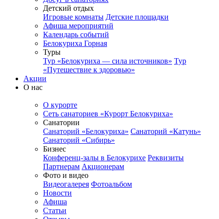
Детский отдых
Игровые комнаты
Детские площадки
Афиша мероприятий
Календарь событий
Белокуриха Горная
Туры
Тур «Белокуриха — сила источников»
Тур
«Путешествие к здоровью»
Акции
О нас
О курорте
Сеть санаториев «Курорт Белокуриха»
Санатории
Санаторий «Белокуриха»
Санаторий «Катунь»
Санаторий «Сибирь»
Бизнес
Конференц-залы в Белокурихе
Реквизиты
Партнерам
Акционерам
Фото и видео
Видеогалерея
Фотоальбом
Новости
Афиша
Статьи