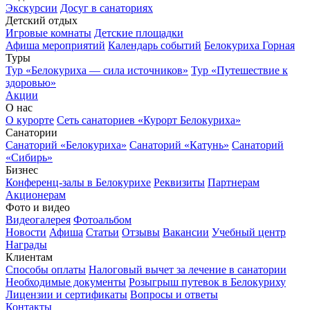
Экскурсии
Досуг в санаториях
Детский отдых
Игровые комнаты
Детские площадки
Афиша мероприятий
Календарь событий
Белокуриха Горная
Туры
Тур «Белокуриха — сила источников»
Тур «Путешествие к
здоровью»
Акции
О нас
О курорте
Сеть санаториев «Курорт Белокуриха»
Санатории
Санаторий «Белокуриха»
Санаторий «Катунь»
Санаторий
«Сибирь»
Бизнес
Конференц-залы в Белокурихе
Реквизиты
Партнерам
Акционерам
Фото и видео
Видеогалерея
Фотоальбом
Новости
Афиша
Статьи
Отзывы
Вакансии
Учебный центр
Награды
Клиентам
Способы оплаты
Налоговый вычет за лечение в санатории
Необходимые документы
Розыгрыш путевок в Белокуриху
Лицензии и сертификаты
Вопросы и ответы
Контакты