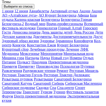
Темы
Выберите из списка
1 июня
12 июня
Авиабилеты
Активный отдых
Акции
Акция
АО «Алтайские луга»
АО Курорт Белокуриха
Афиша
База
отдыха Калина красная
Белокуриха
Белокуриха Горная
Белокуриха-2
Водный мир
Врачи-профессионалы
Всемирный
фестиваль молодежи
Гинекология
Горный Алтай
Гороскоп
Гости
Денисова пещера
День защиты детей
День России
Дети
Детские каникулы
Документы
Достопримечательности
Досуг
Здоровый образ жизни
Здоровье
Здравница
Кинофорум
Кол-
центр
Конкурс
Константин Ежов
Курорт Белокуриха
Курортный сбор
Лечебные процедуры
Лечение
ЛФК
Медицина
Межсезонье
Мероприятия
Минеральная вода
Мишина гора
Награды
Наука
Новый год
Номера
Отдых
Питание
Подкаст
Праздник
Превентивная медицина
Премиум
Премиум+
Производство
Психология
Путевки
Развлечения
Разумовские чтения
Ремонт
Ресторан Мишель
Ресторан Трактир Гоголь
Ресторан Трактир Дилижанс
Розыгрыш путевок
Розыгрыши
Санаторий Белокуриха
Санаторий Катунь
Санаторий Сибирь
Сибирская Масленица
Сибирское подворье
Скидки
Спа
Спа-центр
Спорт
Терренкуры
Транспорт
Туризм
Турнир
Фестиваль талантов
Форум
Центр превентивной медицины
Эксперементальная
кухня