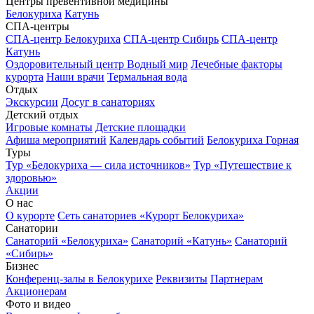
Центры превентивной медицины
Белокуриха
Катунь
СПА-центры
СПА-центр Белокуриха
СПА-центр Сибирь
СПА-центр
Катунь
Оздоровительный центр Водный мир
Лечебные факторы
курорта
Наши врачи
Термальная вода
Отдых
Экскурсии
Досуг в санаториях
Детский отдых
Игровые комнаты
Детские площадки
Афиша мероприятий
Календарь событий
Белокуриха Горная
Туры
Тур «Белокуриха — сила источников»
Тур «Путешествие к
здоровью»
Акции
О нас
О курорте
Сеть санаториев «Курорт Белокуриха»
Санатории
Санаторий «Белокуриха»
Санаторий «Катунь»
Санаторий
«Сибирь»
Бизнес
Конференц-залы в Белокурихе
Реквизиты
Партнерам
Акционерам
Фото и видео