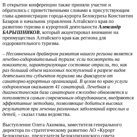
В открытии конференции также приняли участие и
обратились с приветственными словами к присутствующим
глава администрации города-курорта Белокуриха Константин
Базаров и начальник управления Алтайского края по
развитию туризма и курортной деятельности
Александр
БАРЫШНИКОВ
, который акцентировал внимание на
преимуществах Алтайского края как региона для
оздоровительного туризма.
– Несомненным драйвером развития нашего региона является
лечебно-оздоровительный туризм: если посмотреть на
показатели, характеризующие состояние отрасли, то, как
раз больший объем налоговых поступлений в разрезе видов
деятельности субъектов туризма мы фиксируем от
санаторно-курортных организаций. В целом по краю услуги
оздоровления оказывает 41 санаторий. Лечебная и
диагностическая база санаториев ежегодно обновляется и
пополняется самым современным оборудованием, внедряются
эффективные методики, позволяющие добиться высоких
результатов при лечении различных заболеваний взрослых и
детей,
– сказал глава ведомства.
Выступление Олега Акимова, заместителя генерального
директора по стратегическому развитию АО «Курорт
Белокуриха», председателя Белокурихинского совета