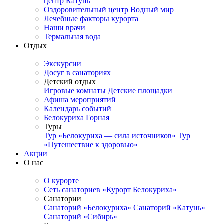
центр Катунь
Оздоровительный центр Водный мир
Лечебные факторы курорта
Наши врачи
Термальная вода
Отдых
Экскурсии
Досуг в санаториях
Детский отдых
Игровые комнаты
Детские площадки
Афиша мероприятий
Календарь событий
Белокуриха Горная
Туры
Тур «Белокуриха — сила источников»
Тур
«Путешествие к здоровью»
Акции
О нас
О курорте
Сеть санаториев «Курорт Белокуриха»
Санатории
Санаторий «Белокуриха»
Санаторий «Катунь»
Санаторий «Сибирь»